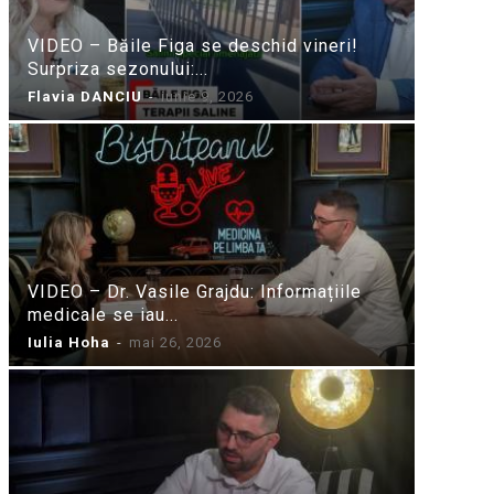
VIDEO – Băile Figa se deschid vineri!
Surpriza sezonului:...
Flavia DANCIU
-
iunie 9, 2026
VIDEO – Dr. Vasile Grajdu: Informațiile
medicale se iau...
Iulia Hoha
-
mai 26, 2026