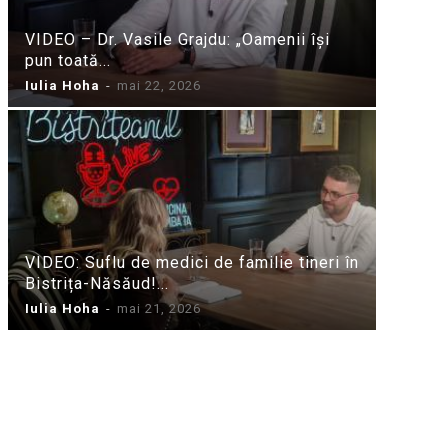
VIDEO – Dr. Vasile Grajdu: „Oamenii își
pun toată...
Iulia Hoha
-
mai 22, 2026
VIDEO: Suflu de medici de familie tineri în
Bistrița-Năsăud!...
Iulia Hoha
-
mai 21, 2026