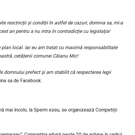
e resctricții și condiții în astfel de cazuri, domnia sa, mi-a
 an pentru a nu intra în contradicție cu legislația!
e plan local. Iar eu am tratat cu maximă responsabilitate
astră, cetățenii comunei Căianu Mic!
e domnului prefect și am stabilit că respectarea legii
agina sa de Facebook.
nă mai încolo, la Sperm ezeu, se organizează Competiții
Spermezeu”. Competiția adună peste 20 de echipe în cadrul