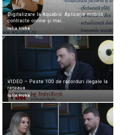
Digitalizare la Aquabis: Aplicație mobilă,
contracte online și mai...
Iulia Hoha
-
august 3, 2026
VIDEO – Peste 100 de racorduri ilegale la
rețeaua...
Iulia Hoha
-
iulie 31, 2026