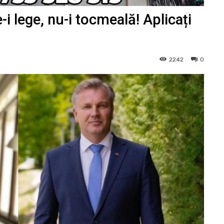
i lege, nu-i tocmeală! Aplicați
2242
0