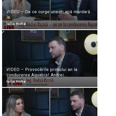
VIDEO – De ce curge uneori apă murdară
la...
Iulia Hoha
-
iulie 24, 2026
VIDEO – Provocările primului an la
conducerea Aquabis! Andrei...
Iulia Hoha
-
iulie 21, 2026