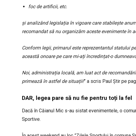
foc de artificii, etc.
și analizând legislația în vigoare care stabilește anumit
recomandat să nu organizăm aceste evenimente în acest
Conform legii, primarul este reprezentantul statului p
această onoare pe care mi-ați încredințat-o dumneavo
Noi, administrația locală, am luat act de recomandăril
primează în astfel de situații!
” a scris Paul Știr pe p
DAR, legea pare să nu fie pentru toți la fel
Dacă în Căianul Mic s-au sistat evenimentele, o comu
Sportive.
În acest weekend au loc ”Zilele Sportului în comuna 