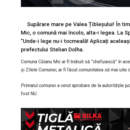
Supărare mare pe Valea Țibleșului! În timp
Mic, o comună mai încolo, alta-i legea. La
”Unde-i lege nu-i tocmeală! Aplicați aceleași
prefectului Stelian Dolha.
Comuna Căianu Mic ar fi trebuit să ”chefuiască” în aces
și ZIlele Comunei, ar fi făcut comunitatea să mai uite 
Primarul comunei a cerut aprobare de la autoritățile ju
fost NU.