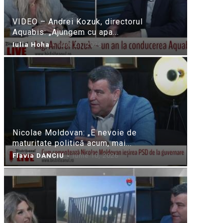
VIDEO – Andrei Kozuk, directorul
Aquabis: „Ajungem cu apa...
Iulia Hoha
-
iulie 21, 2026
Nicolae Moldovan: „E nevoie de
maturitate politică acum, mai...
Flavia DANCIU
-
iunie 10, 2026