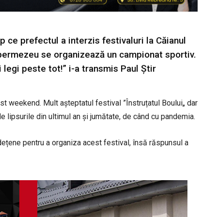
 ce prefectul a interzis festivaluri la Căianul
 Spermezeu se organizează un campionat sportiv.
 legi peste tot!” i-a transmis Paul Știr
t weekend. Mult așteptatul festival ”Înstruțatul Boului„ dar
de lipsurile din ultimul an și jumătate, de când cu pandemia.
dețene pentru a organiza acest festival, însă răspunsul a