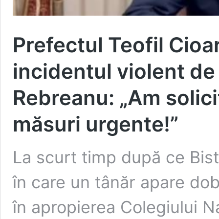
Prefectul Teofil Cioa
incidentul violent de
Rebreanu: „Am solicit
măsuri urgente!”
La scurt timp după ce Bistr
în care un tânăr apare do
în apropierea Colegiului N