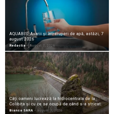
AQUABIS: Avarii și întreruperi de apă, astăzi, 7
august 2026
Redactia
-
august 7, 2026
Câți oameni lucrează la hidrocentrala de la
Colibița și cu ce se ocupă de când s-a stricat:
Bianca SARA
-
august 7, 2026