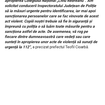
apropierea Colegiului Național „Liviu Rebreanu”. Am
solicitat conducerii Inspectoratului Județean de Poliție
să ia măsuri urgente pentru identificarea, iar mai apoi
sancționarea persoanelor care se fac vinovate de acest
act violent. Copiii noștri trebuie să fie în siguranță și
împreună cu poliția o să luăm toate măsurile pentru a
sancționa astfel de acte. De asemenea, vă rog pe
fiecare dintre dumneavoastră care vedeți sau care
sunteți în apropierea unor acte de violență să sunați de
urgență la 112”,
a precizat prefectul Teofil Cioarbă.