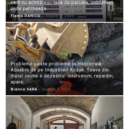
care nu achită nici taxa de parcare, indiferent
unde parchează
Flavia DANCIU
-
august 7, 2026
Probleme peste probleme la magistrala
Aquabis de pe Industriei! Kozuk: Țeava din
metal veche e dezastru! Intervenim, reparăm,
apare...
Bianca SARA
-
august 7, 2026