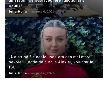
un sistem de supraveghere funcțional și
extins!
Iulia Hoha
-
august 6, 2026
„A ales să fie acolo unde era cea mai mare
nevoie”: Lecția de curaj a Alexiei, voluntar la
ISU...
Iulia Hoha
-
august 6, 2026