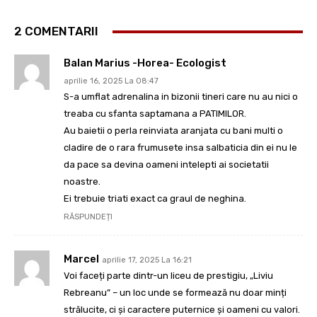
2 COMENTARII
Balan Marius -Horea- Ecologist
aprilie 16, 2025 La 08:47
S-a umflat adrenalina in bizonii tineri care nu au nici o
treaba cu sfanta saptamana a PATIMILOR.
Au baietii o perla reinviata aranjata cu bani multi o
cladire de o rara frumusete insa salbaticia din ei nu le
da pace sa devina oameni intelepti ai societatii
noastre.
Ei trebuie triati exact ca graul de neghina.
RĂSPUNDEȚI
Marcel
aprilie 17, 2025 La 16:21
Voi faceți parte dintr-un liceu de prestigiu, „Liviu
Rebreanu” – un loc unde se formează nu doar minți
strălucite, ci și caractere puternice și oameni cu valori.