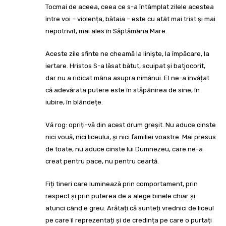
Tocmai de aceea, ceea ce s-a întâmplat zilele acestea
între voi – violența, bătaia – este cu atât mai trist și mai
nepotrivit, mai ales în Săptămâna Mare.
Aceste zile sfinte ne cheamă la liniște, la împăcare, la
iertare. Hristos S-a lăsat bătut, scuipat și batjocorit,
dar nu a ridicat mâna asupra nimănui. El ne-a învățat
că adevărata putere este în stăpânirea de sine, în
iubire, în blândețe.
Vă rog: opriți-vă din acest drum greșit. Nu aduce cinste
nici vouă, nici liceului, și nici familiei voastre. Mai presus
de toate, nu aduce cinste lui Dumnezeu, care ne-a
creat pentru pace, nu pentru ceartă.
Fiți tineri care luminează prin comportament, prin
respect și prin puterea de a alege binele chiar și
atunci când e greu. Arătați că sunteți vrednici de liceul
pe care îl reprezentați și de credința pe care o purtați