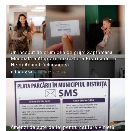
Un început de drum plin de grijă: Săptămâna
Mondială a Alăptării, marcată la Bistrița de Dr.
Heidi Adumitrăchioaiei și...
Iulia Hoha
-
august 7, 2026
Amenzi de sute de lei pentru cei fără vinietă