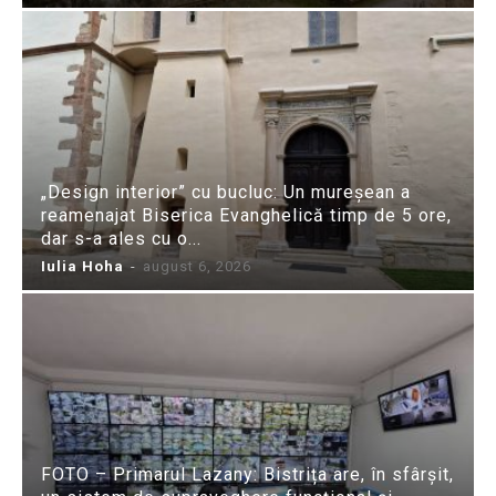
„Design interior” cu bucluc: Un mureșean a
reamenajat Biserica Evanghelică timp de 5 ore,
dar s-a ales cu o...
Iulia Hoha
-
august 6, 2026
FOTO – Primarul Lazany: Bistrița are, în sfârșit,