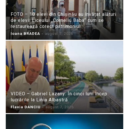
FOTO – 10 elevi din Chișinău au învățat alături
de elevii Liceului „Corneliu Baba” cum se
restaurează corect patrimoniul
Ioana BRADEA
-
august 7, 2026
VIDEO – Gabriel Lazany: În cinci luni încep
lucrările la Linia Albastră
Flavia DANCIU
-
august 7, 2026