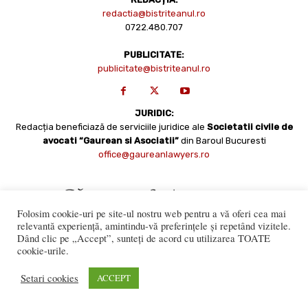
redactia@bistriteanul.ro
0722.480.707
PUBLICITATE:
publicitate@bistriteanul.ro
JURIDIC:
Redacția beneficiază de serviciile juridice ale
Societatii civile de
avocati “Gaurean si Asociatii”
din Baroul Bucuresti
office@gaureanlawyers.ro
Folosim cookie-uri pe site-ul nostru web pentru a vă oferi cea mai
relevantă experiență, amintindu-vă preferințele și repetând vizitele.
Dând clic pe „Accept”, sunteți de acord cu utilizarea TOATE
cookie-urile.
Reproducerea totală sau parțială a materialelor este permisă
numai cu acordul expres al Bistriteanul.Ro. © Copyright 2008 -
Setari cookies
ACCEPT
2021 Bistrițeanul.ro
Made with ♥ by
201.ro