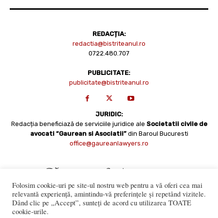
REDACȚIA:
redactia@bistriteanul.ro
0722.480.707
PUBLICITATE:
publicitate@bistriteanul.ro
JURIDIC:
Redacția beneficiază de serviciile juridice ale
Societatii civile de
avocati “Gaurean si Asociatii”
din Baroul Bucuresti
office@gaureanlawyers.ro
Folosim cookie-uri pe site-ul nostru web pentru a vă oferi cea mai
relevantă experiență, amintindu-vă preferințele și repetând vizitele.
Dând clic pe „Accept”, sunteți de acord cu utilizarea TOATE
cookie-urile.