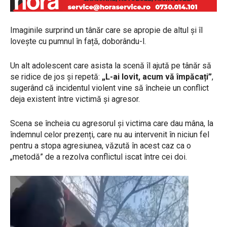
Imaginile surprind un tânăr care se apropie de altul și îl
lovește cu pumnul în față, doborându-l.
Un alt adolescent care asista la scenă îl ajută pe tânăr să
se ridice de jos și repetă:
„L-ai lovit, acum vă împăcați”
,
sugerând că incidentul violent vine să încheie un conflict
deja existent între victimă și agresor.
Scena se încheia cu agresorul și victima care dau mâna, la
îndemnul celor prezenți, care nu au intervenit în niciun fel
pentru a stopa agresiunea, văzută în acest caz ca o
„metodă” de a rezolva conflictul iscat între cei doi.
P
l
a
y
e