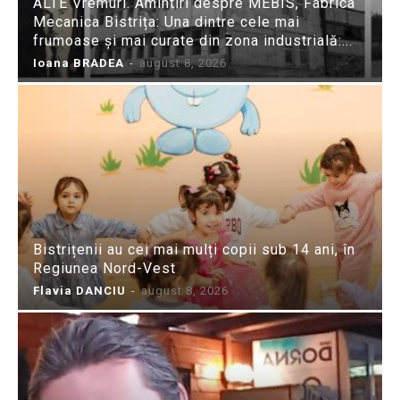
ALTE Vremuri. Amintiri despre MEBIS, Fabrica
Mecanica Bistrița: Una dintre cele mai
frumoase și mai curate din zona industrială:...
Ioana BRADEA
-
august 8, 2026
Bistrițenii au cei mai mulți copii sub 14 ani, în
Regiunea Nord-Vest
Flavia DANCIU
-
august 8, 2026