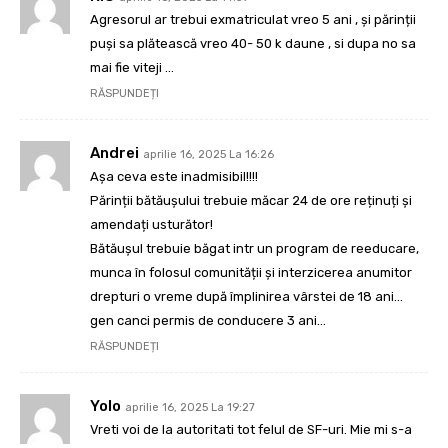
Agresorul ar trebui exmatriculat vreo 5 ani , și părinții
puși sa plătească vreo 40- 50 k daune , si dupa no sa
mai fie viteji …
RĂSPUNDEȚI
Andrei
aprilie 16, 2025 La 16:26
Așa ceva este inadmisibil!!!!
Părinții bătăușului trebuie măcar 24 de ore reținuți și
amendați usturător!
Bătăușul trebuie băgat intr un program de reeducare,
munca în folosul comunității și interzicerea anumitor
drepturi o vreme după împlinirea vârstei de 18 ani…
gen canci permis de conducere 3 ani…
RĂSPUNDEȚI
Yolo
aprilie 16, 2025 La 19:27
Vreti voi de la autoritati tot felul de SF-uri. Mie mi s-a