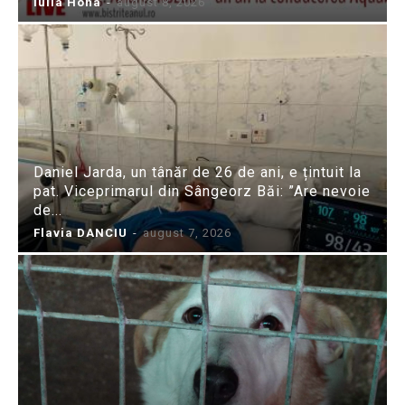
Iulia Hoha
-
august 8, 2026
Daniel Jarda, un tânăr de 26 de ani, e țintuit la
pat. Viceprimarul din Sângeorz Băi: ”Are nevoie
de...
Flavia DANCIU
-
august 7, 2026