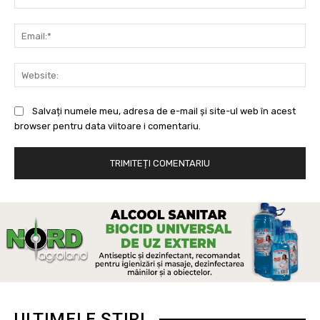
Ema
Web
Salvați numele meu, adresa de e-mail și site-ul web în acest
browser pentru data viitoare i comentariu.
ULTIMELE ȘTIRI