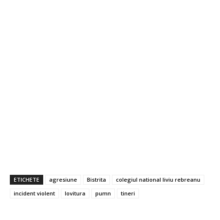
ETICHETE
agresiune
Bistrita
colegiul national liviu rebreanu
incident violent
lovitura
pumn
tineri