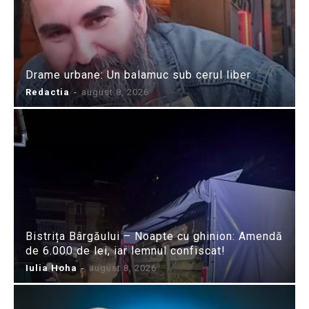
Drame urbane: Un balamuc sub cerul liber
Redactia
-
august 8, 2026
Bistrița Bârgăului – Noapte cu ghinion: Amendă
de 6.000 de lei, iar lemnul confiscat!
Iulia Hoha
-
august 8, 2026