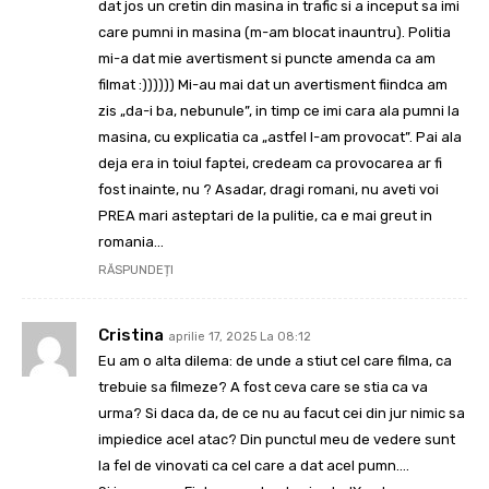
dat jos un cretin din masina in trafic si a inceput sa imi
care pumni in masina (m-am blocat inauntru). Politia
mi-a dat mie avertisment si puncte amenda ca am
filmat :)))))) Mi-au mai dat un avertisment fiindca am
zis „da-i ba, nebunule”, in timp ce imi cara ala pumni la
masina, cu explicatia ca „astfel l-am provocat”. Pai ala
deja era in toiul faptei, credeam ca provocarea ar fi
fost inainte, nu ? Asadar, dragi romani, nu aveti voi
PREA mari asteptari de la pulitie, ca e mai greut in
romania…
RĂSPUNDEȚI
Cristina
aprilie 17, 2025 La 08:12
Eu am o alta dilema: de unde a stiut cel care filma, ca
trebuie sa filmeze? A fost ceva care se stia ca va
urma? Si daca da, de ce nu au facut cei din jur nimic sa
impiedice acel atac? Din punctul meu de vedere sunt
la fel de vinovati ca cel care a dat acel pumn….