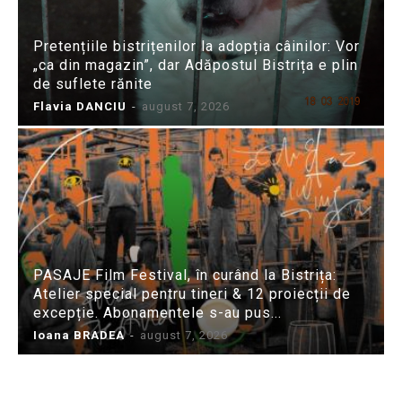
Pretențiile bistrițenilor la adopția câinilor: Vor
„ca din magazin”, dar Adăpostul Bistrița e plin
de suflete rănite
Flavia DANCIU
-
august 7, 2026
PASAJE Film Festival, în curând la Bistrița:
Atelier special pentru tineri & 12 proiecții de
excepție. Abonamentele s-au pus...
Ioana BRADEA
-
august 7, 2026