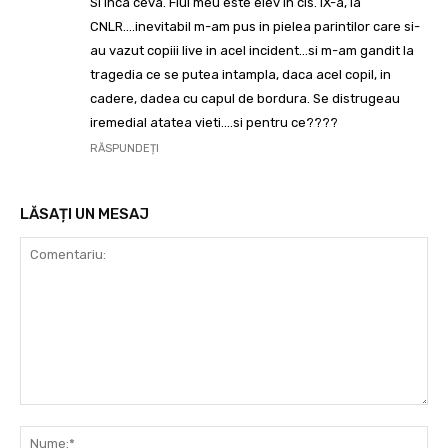
Si inca ceva. Fiul meu este elev in cls. IX-a, la
CNLR….inevitabil m-am pus in pielea parintilor care si-
au vazut copiii live in acel incident…si m-am gandit la
tragedia ce se putea intampla, daca acel copil, in
cadere, dadea cu capul de bordura. Se distrugeau
iremedial atatea vieti….si pentru ce????
RĂSPUNDEȚI
LĂSAȚI UN MESAJ
Comentariu:
Nu