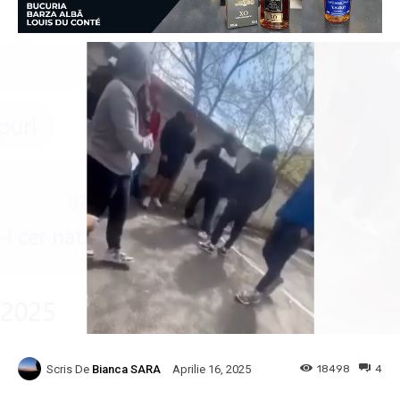
Scris De
Bianca SARA
18498
4
Aprilie 16, 2025