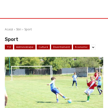
Acasă
Stiri
Sport
Sport
112
Administrație
Cultură
Divertisment
Economic