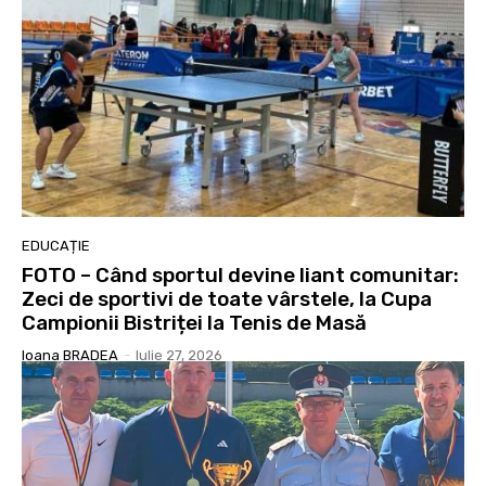
EDUCAȚIE
FOTO – Când sportul devine liant comunitar:
Zeci de sportivi de toate vârstele, la Cupa
Campionii Bistriței la Tenis de Masă
Ioana BRADEA
-
Iulie 27, 2026