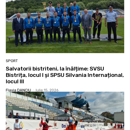
SPORT
Salvatorii bistriteni, la înălțime: SVSU
Bistrița, locul I și SPSU Silvania Internațional,
locul III
Flavia DANCIU
-
Iulie 15, 2026