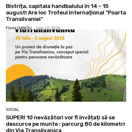
Bistrița, capitala handbalului în 14 – 15
august! Are loc Trofeul Internațional ”Poarta
Transilvaniei”
Flavia DANCIU
-
Iulie 22, 2026
SOCIAL
SUPER! 10 nevăzători vor fi învățați să se
descurce pe munte : parcurg 80 de kilometri
din Via Transilvanica