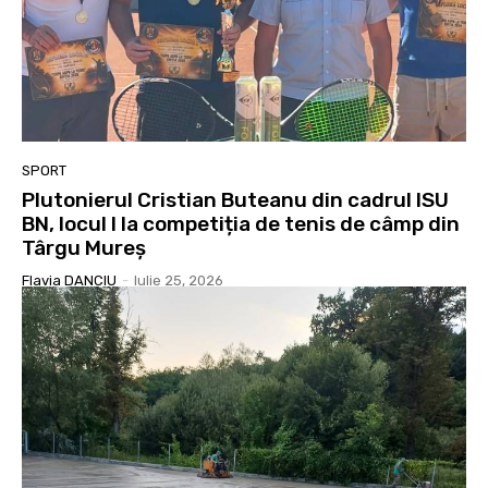
SPORT
Plutonierul Cristian Buteanu din cadrul ISU
BN, locul I la competiția de tenis de câmp din
Târgu Mureș
Flavia DANCIU
-
Iulie 25, 2026