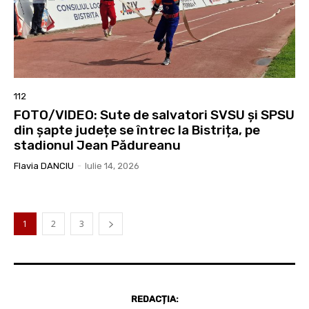
112
FOTO/VIDEO: Sute de salvatori SVSU și SPSU
din șapte județe se întrec la Bistrița, pe
stadionul Jean Pădureanu
Flavia DANCIU
-
Iulie 14, 2026
1
2
3
REDACȚIA: