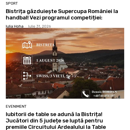
SPORT
Bistrița găzduiește Supercupa României la
handbal! Vezi programul competiției:
Iulia Hoha
-
Iulie 31, 2026
EVENIMENT
Iubitorii de table se adună la Bistrița!
Jucători din 5 județe se luptă pentru
premiile Circuitului Ardealului la Table