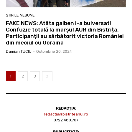
ȘTIRILE NEBUNE
FAKE NEWS: Atâta galben i-a bulversat!
Confuzie totală la marșul AUR din Bistrița.
Participanții au sărbătorit victoria României
din meciul cu Ucraina
Damian TUCIU
-
Octombrie 20, 2024
1
2
3
REDACȚIA:
redactia@bistriteanul.ro
0722.480.707
PUBLICITATE: