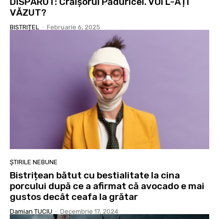
DISPĂRUT: Crăișorul Păduricei. VOI L-AȚI
VĂZUT?
BISTRIȚEL
-
Februarie 6, 2025
ȘTIRILE NEBUNE
Bistrițean bătut cu bestialitate la cina
porcului după ce a afirmat că avocado e mai
gustos decât ceafa la grătar
Damian TUCIU
-
Decembrie 17, 2024