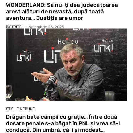
WONDERLAND: Să nu-ți dea judecătoarea
arest alături de nevastă, după toată
aventura… Justiția are umor
BISTRIȚEL
-
Noiembrie 25, 2025
ȘTIRILE NEBUNE
Drăgan bate câmpii cu grație… Între două
dosare penale s-a băgat în PNL și vrea să-i
conducă. Din umbră, că-i și modest…