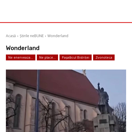
Acasă
Știrile neBUNE
Wonderland
Wonderland
Ne enerveaza...
Ne place...
Pașalâcul Bistriței
Zvonoteca