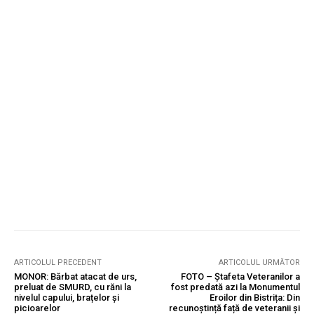
ARTICOLUL PRECEDENT
ARTICOLUL URMĂTOR
MONOR: Bărbat atacat de urs,
FOTO – Ștafeta Veteranilor a
preluat de SMURD, cu răni la
fost predată azi la Monumentul
nivelul capului, brațelor și
Eroilor din Bistrița: Din
picioarelor
recunoștință față de veteranii și