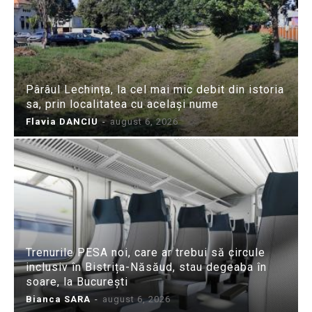
Pârâul Lechința, la cel mai mic debit din istoria
sa, prin localitatea cu același nume
Flavia DANCIU
-
august 6, 2026
Trenurile PESA noi, care ar trebui să circule
inclusiv în Bistrița-Năsăud, stau degeaba în
soare, la București
Bianca SARA
-
august 6, 2026