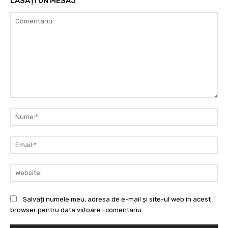
LĂSAȚI UN MESAJ
Comentariu:
Nu
Ema
Web
Salvați numele meu, adresa de e-mail și site-ul web în acest
browser pentru data viitoare i comentariu.