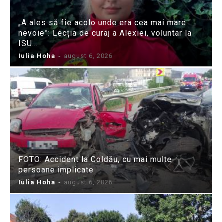
„A ales să fie acolo unde era cea mai mare
nevoie”: Lecția de curaj a Alexiei, voluntar la
ISU...
Iulia Hoha
-
august 6, 2026
FOTO: Accident la Coldău, cu mai multe
persoane implicate
Iulia Hoha
-
august 6, 2026