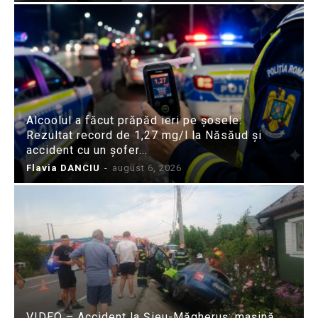
Alcoolul a făcut prăpăd ieri pe șosele:
Rezultat record de 1,27 mg/l la Năsăud și
accident cu un șofer...
Flavia DANCIU
-
august 6, 2026
VIDEO – Accident la Șieu-Măgheruș: mașină