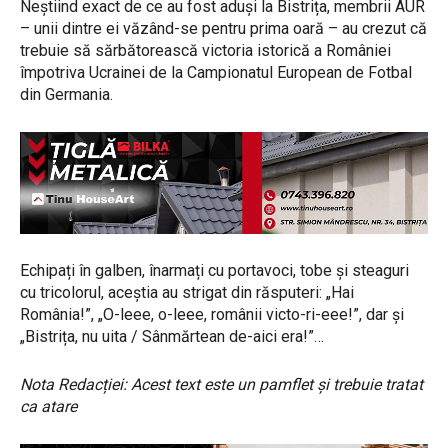
Neștiind exact de ce au fost aduși la Bistrița, membrii AUR
– unii dintre ei văzând-se pentru prima oară – au crezut că
trebuie să sărbătorească victoria istorică a României
împotriva Ucrainei de la Campionatul European de Fotbal
din Germania.
Echipați în galben, înarmați cu portavoci, tobe și steaguri
cu tricolorul, aceștia au strigat din răsputeri: „Hai
România!”, „O-leee, o-leee, românii victo-ri-eee!”, dar și
„Bistrița, nu uita / Sânmărtean de-aici era!”…
Nota Redacției: Acest text este un pamflet și trebuie tratat
ca atare