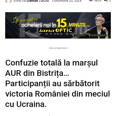
Scris De
Damian TUCIU
1809
0
Octombrie 20, 2024
- Advertisement -
Confuzie totală la marșul
AUR din Bistrița…
Participanții au sărbătorit
victoria României din meciul
cu Ucraina.