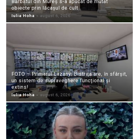
Bărbatul din Mureș s-a apucat de mutat
obiecte prin lăcașul de cult
Iulia Hoha
-
august 6, 2026
FOTO – Primarul Lazany: Bistrița are, în sfârșit,
un sistem de supraveghere funcțional și
extins!
Iulia Hoha
-
august 6, 2026