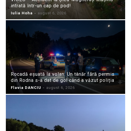
intrată într-un cap de pod!
Iulia Hoha
-
august 6, 2026
Rocadă eșuată la volan: Un tânăr fără permis
din Rodna s-a dat de gol când a văzut poliția
Flavia DANCIU
-
august 6, 2026