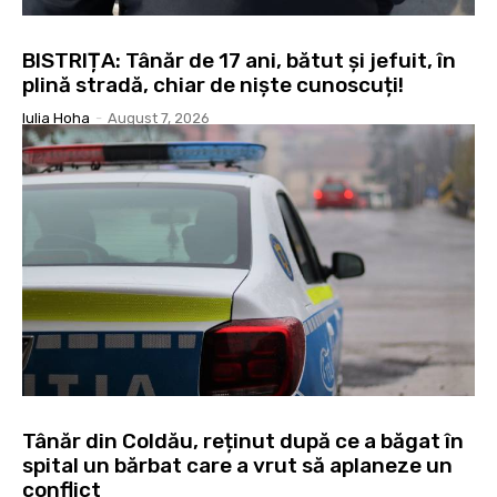
BISTRIȚA: Tânăr de 17 ani, bătut și jefuit, în
plină stradă, chiar de niște cunoscuți!
Iulia Hoha
-
August 7, 2026
Tânăr din Coldău, reținut după ce a băgat în
spital un bărbat care a vrut să aplaneze un
conflict