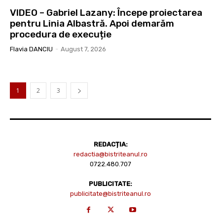
VIDEO – Gabriel Lazany: Începe proiectarea
pentru Linia Albastră. Apoi demarăm
procedura de execuție
Flavia DANCIU
-
August 7, 2026
1
2
3
REDACȚIA:
redactia@bistriteanul.ro
0722.480.707
PUBLICITATE:
publicitate@bistriteanul.ro