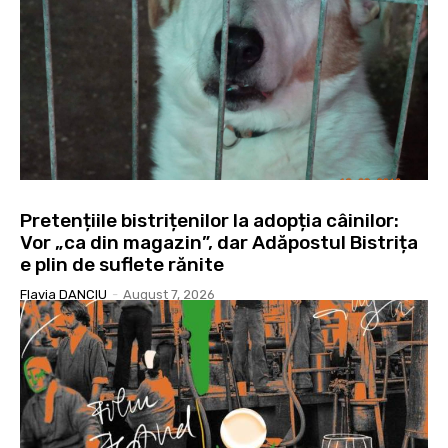
Pretențiile bistrițenilor la adopția câinilor:
Vor „ca din magazin”, dar Adăpostul Bistrița
e plin de suflete rănite
Flavia DANCIU
-
August 7, 2026