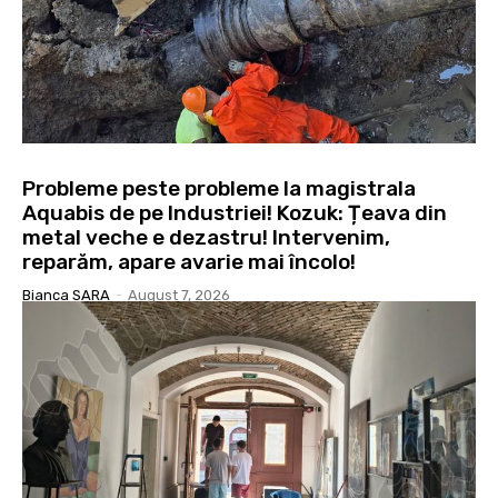
Probleme peste probleme la magistrala
Aquabis de pe Industriei! Kozuk: Țeava din
metal veche e dezastru! Intervenim,
reparăm, apare avarie mai încolo!
Bianca SARA
-
August 7, 2026