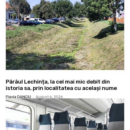
Pârâul Lechința, la cel mai mic debit din
istoria sa, prin localitatea cu același nume
Flavia DANCIU
-
August 6, 2026