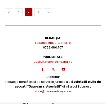
1
2
3
REDACȚIA:
redactia@bistriteanul.ro
0722.480.707
PUBLICITATE:
publicitate@bistriteanul.ro
JURIDIC:
Redacția beneficiază de serviciile juridice ale
Societatii civile de
avocati “Gaurean si Asociatii”
din Baroul Bucuresti
office@gaureanlawyers.ro