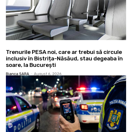
Trenurile PESA noi, care ar trebui să circule
inclusiv în Bistrița-Năsăud, stau degeaba în
soare, la București
Bianca SARA
-
August 6, 2026