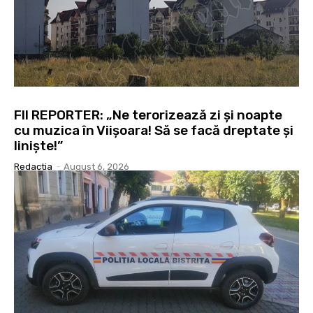
FII REPORTER: „Ne terorizează zi și noapte
cu muzica în Viișoara! Să se facă dreptate și
liniște!”
Redactia
-
August 6, 2026