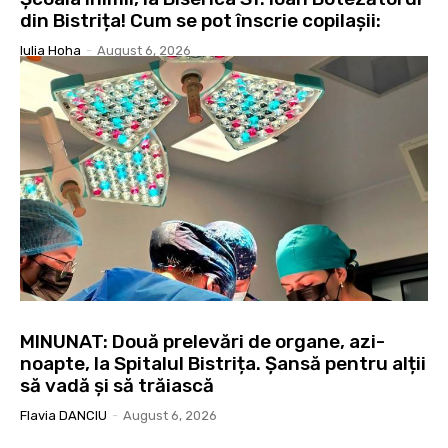
din Bistrița! Cum se pot înscrie copilașii:
Iulia Hoha
-
August 6, 2026
MINUNAT: Două prelevări de organe, azi-
noapte, la Spitalul Bistrița. Șansă pentru alții
să vadă și să trăiască
Flavia DANCIU
-
August 6, 2026