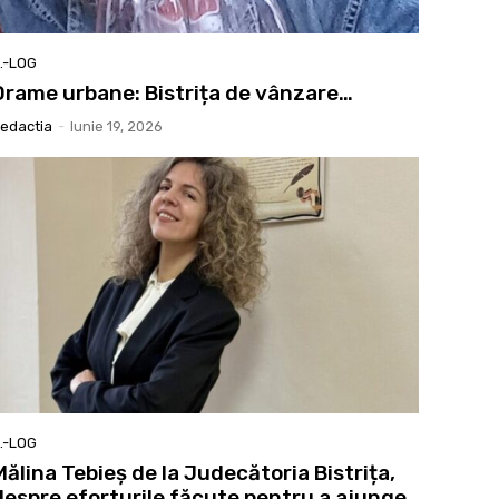
.-LOG
Drame urbane: Bistrița de vânzare…
edactia
-
Iunie 19, 2026
.-LOG
Mălina Tebieș de la Judecătoria Bistrița,
despre eforturile făcute pentru a ajunge