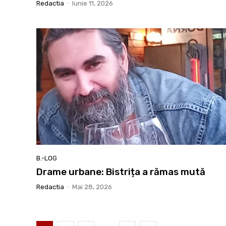
Redactia
-
Iunie 11, 2026
B.-LOG
Drame urbane: Bistrița a rămas mută
Redactia
-
Mai 28, 2026