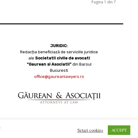
Pagina 1 din 7
JURIDIC:
Redacția beneficiază de serviciile juridice
ale
Societatii civile de avocati
“Gaurean si Asociatii”
din Baroul
Bucuresti
office@gaureanlawyers.ro
e
Setari cookies
ACCEPT
opyright 2008 - 2021 Bistrițeanul.ro