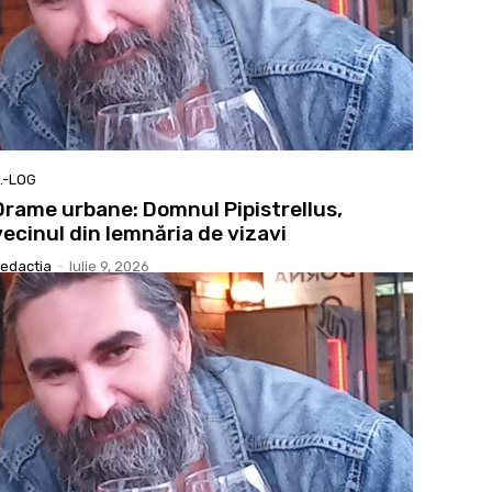
.-LOG
Drame urbane: Domnul Pipistrellus,
vecinul din lemnăria de vizavi
edactia
-
Iulie 9, 2026