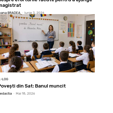
magistrat
oana BRADEA
-
Iunie 3, 2026
.-LOG
Povești din Sat: Banul muncit
edactia
-
Mai 18, 2026