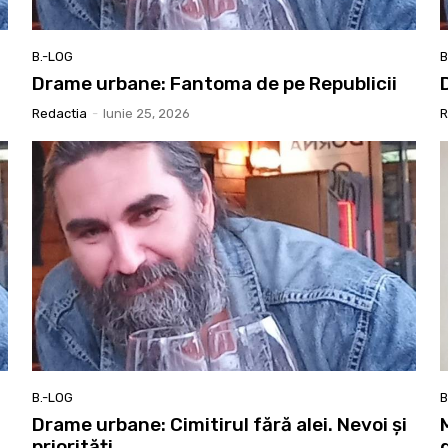
B.-LOG
B
Drame urbane: Fantoma de pe Republicii
Redactia
-
Iunie 25, 2026
R
B.-LOG
B
Drame urbane: Cimitirul fără alei. Nevoi și
priorități