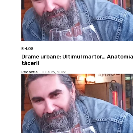
B.-LOG
Drame urbane: Ultimul martor… Anatomi
tăcerii
Redactia
-
Iulie 29, 2026