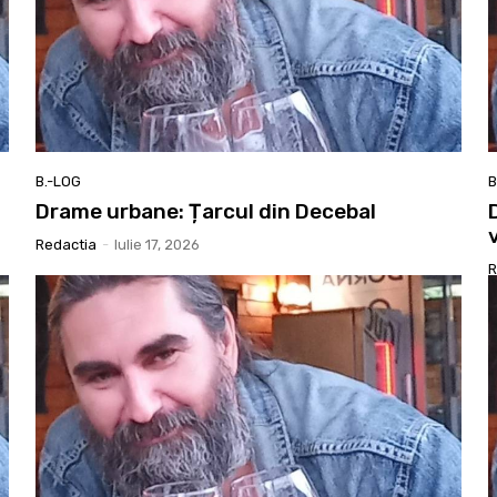
B.-LOG
B
a
Drame urbane: Țarcul din Decebal
Redactia
-
Iulie 17, 2026
R