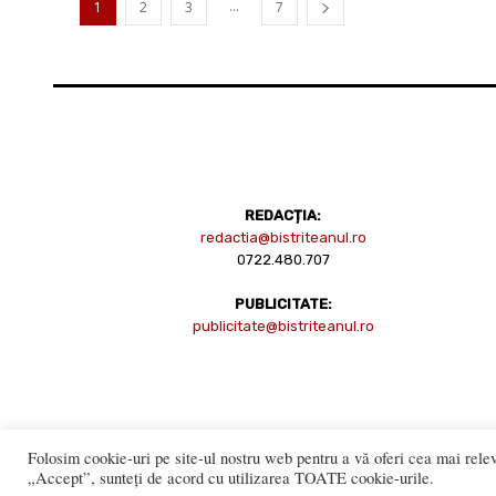
...
1
2
3
7
REDACȚIA:
redactia@bistriteanul.ro
0722.480.707
PUBLICITATE:
publicitate@bistriteanul.ro
Folosim cookie-uri pe site-ul nostru web pentru a vă oferi cea mai relev
Reproducerea totală sau parțială a 
„Accept”, sunteți de acord cu utilizarea TOATE cookie-urile.