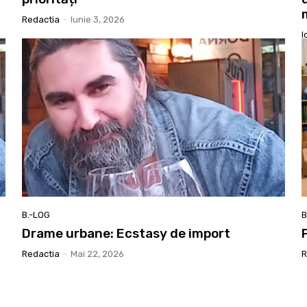
Redactia
-
Iunie 3, 2026
I
B.-LOG
B
Drame urbane: Ecstasy de import
Redactia
-
Mai 22, 2026
R