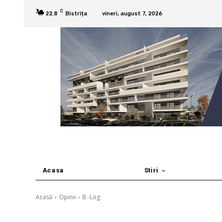
C
22.8
Bistrița
vineri, august 7, 2026
Acasa
Stiri
Acasă
Opinii
B.-Log