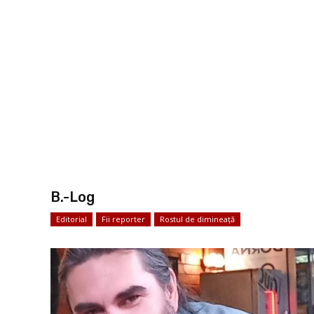
B.-Log
Editorial
Fii reporter
Rostul de dimineață