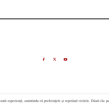
antă experiență, amintindu-vă preferințele și repetând vizitele. Dând clic p
materialelor este permisă numai cu acordul expres al Bistriteanul.Ro. © C
Made with ♥ by
201.ro