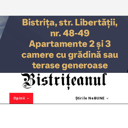
Opinii
Știrile NeBUNE