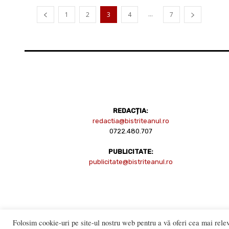
...
1
2
3
4
7
REDACȚIA:
redactia@bistriteanul.ro
0722.480.707
PUBLICITATE:
publicitate@bistriteanul.ro
Folosim cookie-uri pe site-ul nostru web pentru a vă oferi cea mai relev