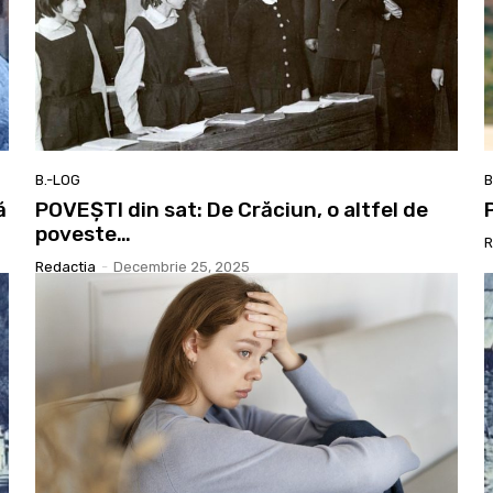
B.-LOG
B
ă
POVEȘTI din sat: De Crăciun, o altfel de
poveste…
R
Redactia
-
Decembrie 25, 2025