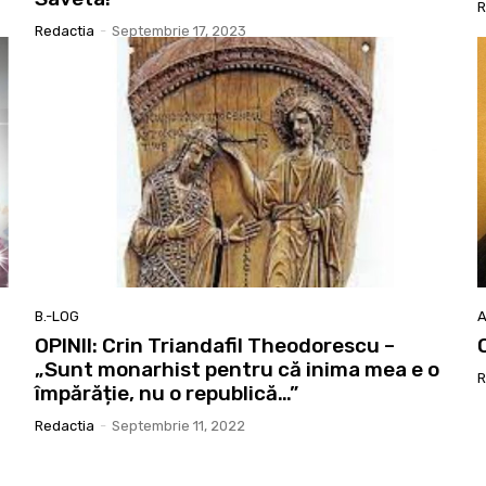
R
Redactia
-
Septembrie 17, 2023
B.-LOG
A
OPINII: Crin Triandafil Theodorescu –
„Sunt monarhist pentru că inima mea e o
R
împărăție, nu o republică…”
Redactia
-
Septembrie 11, 2022