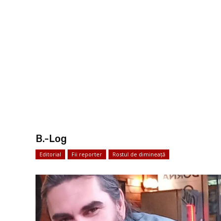
B.-Log
Editorial
Fii reporter
Rostul de dimineață