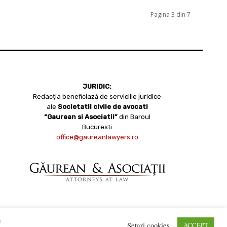
Pagina 3 din 7
JURIDIC:
Redacția beneficiază de serviciile juridice
ale
Societatii civile de avocati
“Gaurean si Asociatii”
din Baroul
Bucuresti
office@gaureanlawyers.ro
e
Setari cookies
ACCEPT