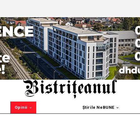
Opinii
Știrile NeBUNE