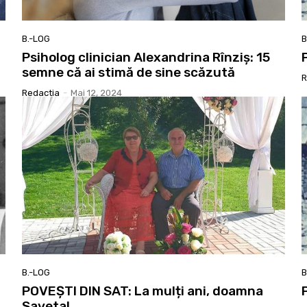
B.-LOG
B
Psiholog clinician Alexandrina Rînziș: 15
semne că ai stimă de sine scăzută
R
Redactia
-
Mai 12, 2024
B.-LOG
B
POVEȘTI DIN SAT: La mulți ani, doamna
Saveta!