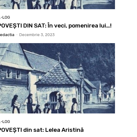
.-LOG
POVEȘTI DIN SAT: În veci, pomenirea lui…!
edactia
-
Decembrie 3, 2023
.-LOG
POVEȘTI din sat: Lelea Aristină