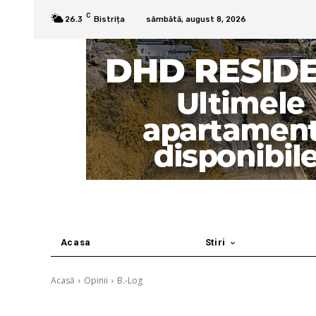
C
26.3
Bistrița
sâmbătă, august 8, 2026
Acasa
Stiri
Acasă
Opinii
B.-Log