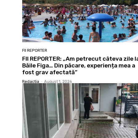
FII REPORTER
FII REPORTER: „Am petrecut câteva zile l
Băile Figa… Din păcare, experiența mea a
fost grav afectată”
Redactia
-
August 1, 2026