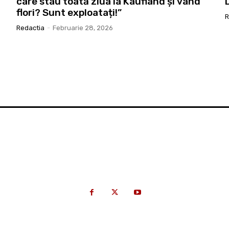
care stau toată ziua la Kaufland și vând
flori? Sunt exploatați!”
R
Redactia
-
Februarie 28, 2026