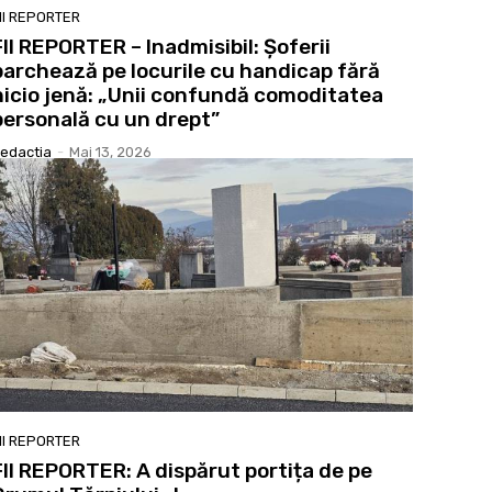
II REPORTER
FII REPORTER – Inadmisibil: Șoferii
parchează pe locurile cu handicap fără
nicio jenă: „Unii confundă comoditatea
personală cu un drept”
edactia
-
Mai 13, 2026
II REPORTER
FII REPORTER: A dispărut portița de pe