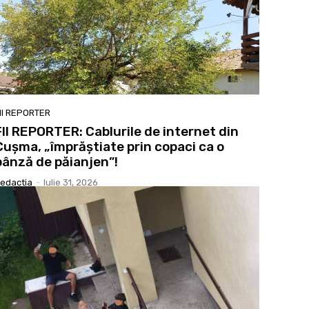
II REPORTER
FII REPORTER: Cablurile de internet din
Cușma, „împrăștiate prin copaci ca o
pânză de păianjen”!
edactia
-
Iulie 31, 2026