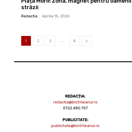
Piața Morii! Zona, magnet pentru oamenii
străzii
Redactia
-
Aprilie 15, 2026
...
1
2
3
8
REDACȚIA:
redactia@bistriteanul.ro
0722.480.707
PUBLICITATE:
publicitate@bistriteanul.ro