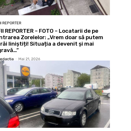
II REPORTER
FII REPORTER – FOTO – Locatarii de pe
Intrarea Zorelelor: „Vrem doar să putem
trăi liniștiți! Situația a devenit și mai
gravă…”
edactia
-
Mai 21, 2026