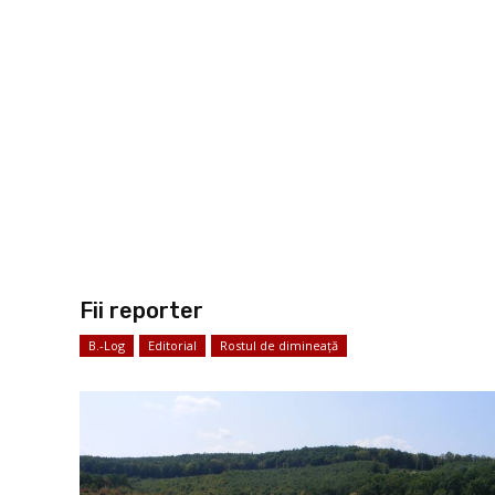
Fii reporter
B.-Log
Editorial
Rostul de dimineață