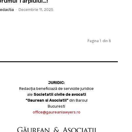
Drumul Tărpiului…!
edactia
-
Decembrie 11, 2025
Pagina 1 din 8
JURIDIC:
Redacția beneficiază de serviciile juridice
ale
Societatii civile de avocati
“Gaurean si Asociatii”
din Baroul
Bucuresti
office@gaureanlawyers.ro