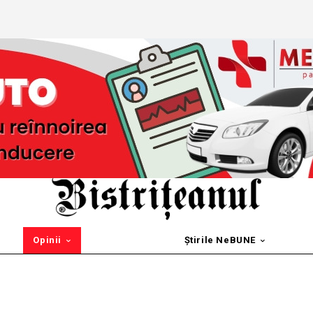
Opinii
Știrile NeBUNE