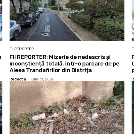
FII REPORTER
F
a
FII REPORTER: Mizerie de nedescris și
inconștiență totală, într-o parcare de pe
Aleea Trandafirilor din Bistrița
Redactia
-
Iulie 31, 2026
R