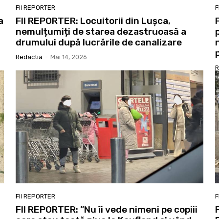
FII REPORTER
F
a
FII REPORTER: Locuitorii din Lușca,
nemulțumiți de starea dezastruoasă a
drumului după lucrările de canalizare
Redactia
-
Mai 14, 2026
R
FII REPORTER
F
FII REPORTER: ”Nu îi vede nimeni pe copiii