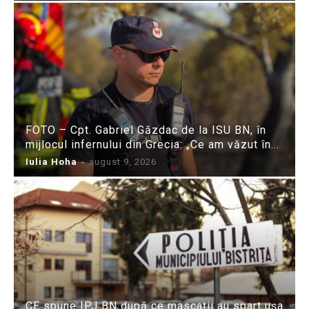
FOTO – Cpt. Gabriel Găzdac de la ISU BN, în
mijlocul infernului din Grecia: „Ce am văzut în...
Iulia Hoha
-
august 9, 2026
CE spune IPJ BN după ce mascații au spart ușa