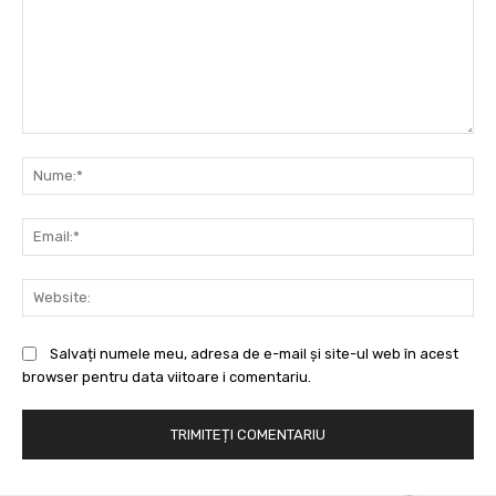
Comentariu:
Nu
Ema
Web
Salvați numele meu, adresa de e-mail și site-ul web în acest
browser pentru data viitoare i comentariu.