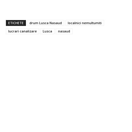
ETICHETE
drum Lusca Nasaud
localnici nemultumiti
lucrari canalizare
Lusca
nasaud