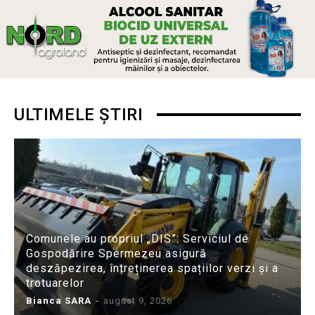
ULTIMELE ȘTIRI
Comunele au propriul „DIS”: Serviciul de
Gospodărire Spermezeu asigură
deszăpezirea, întreținerea spațiilor verzi și a
trotuarelor
Bianca SARA
-
august 9, 2026