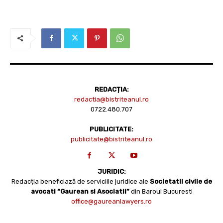
REDACȚIA:
redactia@bistriteanul.ro
0722.480.707
PUBLICITATE:
publicitate@bistriteanul.ro
JURIDIC:
Redacția beneficiază de serviciile juridice ale
Societatii civile de
avocati “Gaurean si Asociatii”
din Baroul Bucuresti
office@gaureanlawyers.ro