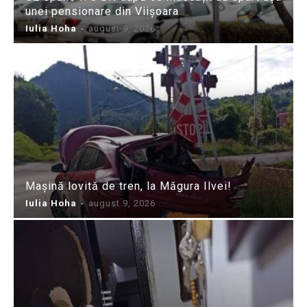
unei pensionare din Viișoara
Iulia Hoha
-
august 9, 2026
Mașină lovită de tren, la Măgura Ilvei!
Iulia Hoha
-
august 9, 2026