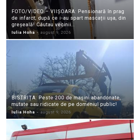
FOTO/VIDEO – VIIȘOARA: Pensionară în prag
de infarct, după ce i-au spart mascații ușa, din
greșeală! Căutau vecinii…
Iulia Hoha
-
august 9, 2026
BISTRIȚA: Peste 200 de mașini abandonate,
mutate sau ridicate de pe domeniul public!
Iulia Hoha
-
august 9, 2026