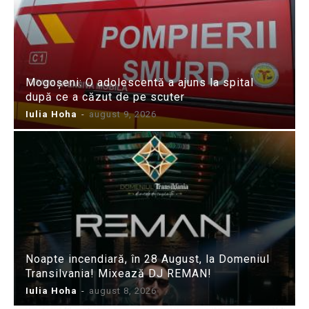
Mogoșeni: O adolescentă a ajuns la spital
după ce a căzut de pe scuter
Iulia Hoha
-
august 9, 2026
Noapte incendiară, în 28 August, la Domeniul
Transilvania! Mixează DJ REMAN!
Iulia Hoha
-
august 8, 2026