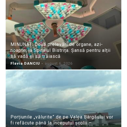
MINUNAT: Două prelevări de organe, azi-
noapte, la Spitalul Bistrița. Șansă pentru alții
să vadă și să trăiască
Flavia DANCIU
-
august 6, 2026
Porțiunile „vălurite” de pe Valea Bârgăului vor
fi refăcute până la începutul școlii –