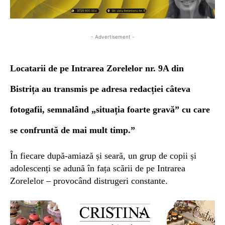
- Advertisement -
L
ocatari
i
de pe Intrarea Zorelelor nr. 9A
din
Bistrița
au transmis pe adresa redacției câteva
fotogafii,
semnalând
„
situația foarte gravă” cu care
se confruntă de mai mult timp.
”
În fiecare după-amiază și seară, un grup de copii și
adolescenți se adună în fața scări
i de pe Intrarea
Zorelelor – provocând
distrugeri constante.