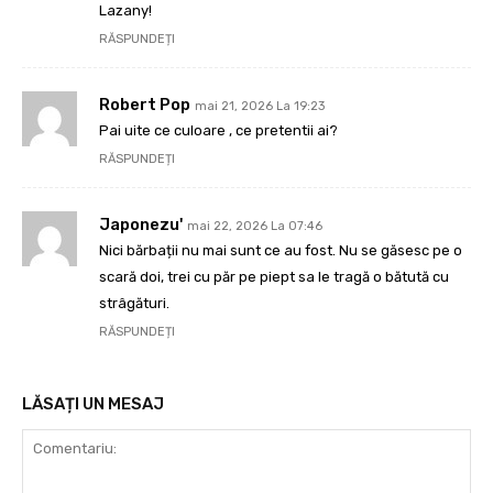
Lazany!
RĂSPUNDEȚI
Robert Pop
mai 21, 2026 La 19:23
Pai uite ce culoare , ce pretentii ai?
RĂSPUNDEȚI
Japonezu'
mai 22, 2026 La 07:46
Nici bărbații nu mai sunt ce au fost. Nu se găsesc pe o
scară doi, trei cu păr pe piept sa le tragă o bătută cu
strâgături.
RĂSPUNDEȚI
LĂSAȚI UN MESAJ