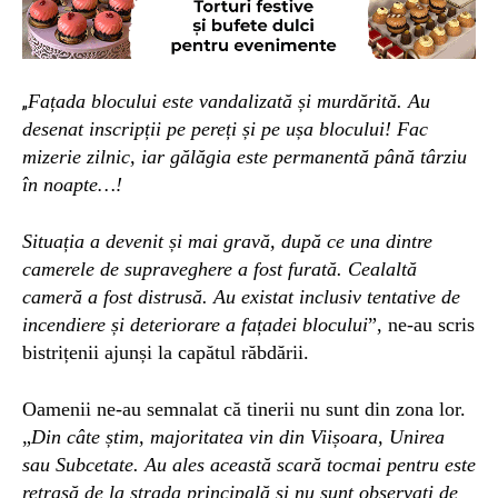
Fațada blocului este vandalizată și murdărită. Au
„
desenat inscripții pe pereți și pe ușa blocului! Fac
mizerie zilnic, iar gălăgia este permanentă până târziu
în noapte…!
Situația a devenit și mai gravă, după ce una dintre
camerele de supraveghere a fost furată. Cealaltă
cameră a fost distrusă. Au existat inclusiv tentative de
incendiere și deteriorare a fațadei blocului
”, ne-au scris
bistrițenii ajunși la capătul răbdării.
Oamenii ne-au semnalat că tinerii nu sunt din zona lor.
„
Din câte știm, majoritatea vin din Viișoara, Unirea
sau Subcetate. Au ales această scară tocmai pentru este
retrasă de la strada principală și nu sunt observați de