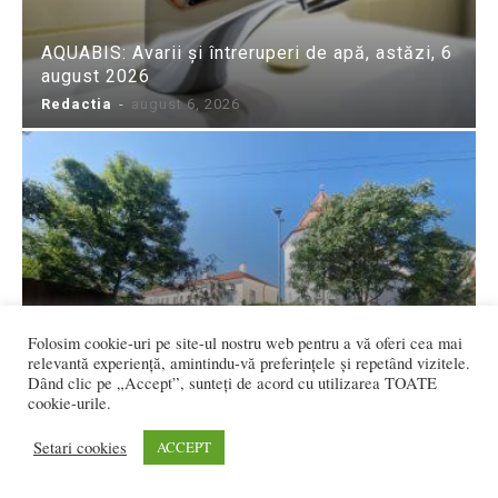
AQUABIS: Avarii și întreruperi de apă, astăzi, 6
august 2026
Redactia
-
august 6, 2026
FOTO/VIDEO – Centrul Vechi s-ar putea
extinde de la zidul Cetății din spatele Bisericii
Folosim cookie-uri pe site-ul nostru web pentru a vă oferi cea mai
de la Coroana! Cum vede...
relevantă experiență, amintindu-vă preferințele și repetând vizitele.
Dând clic pe „Accept”, sunteți de acord cu utilizarea TOATE
Flavia DANCIU
-
august 5, 2026
cookie-urile.
Setari cookies
ACCEPT