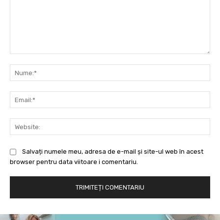
Comentariu:
Nu
Ema
Web
Salvați numele meu, adresa de e-mail și site-ul web în acest
browser pentru data viitoare i comentariu.