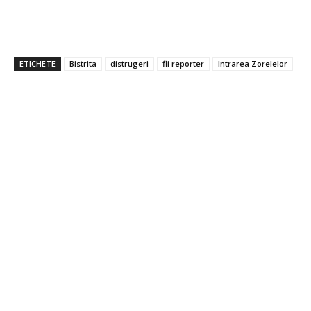
ETICHETE
Bistrita
distrugeri
fii reporter
Intrarea Zorelelor