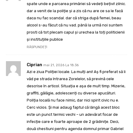
spate unde e parcarea primăriei să vedeți bețivi! zilnic.
dar a venit de la poliție și a zis că nu are ce sa le facă
daca nu fac scandal. dar că striga după femei, beau
alcool s-au făcut că nu vad. până la urmă noi suntem
prosti că tot plecam capul și urechea la toți politicienii
și instituțiile publice
RĂSPUNDEȚI
Ciprian
mai 21, 2026 La 18:36
Azi e ziua Poliției locale. La mulți ani! Aș fi preferat să îi
văd pe strada Intrarea Zorelelor, să prevină cele
descrise în articol. Situația e așa de mult timp. Mizerie,
graffiti, gălăgie, adolescenți cu diverse apucături.
Poliția locală nu face nimic, dar nici spirit civic nu e.
Cerc vicios. Și mai adaug faptul că lângă acest bloc
este un punct termic vechi – un adevărat focar de
infecție care e foarte aproape de 2 grădinițe. Deci,
două chestiuni pentru agenda domnul primar Gabriel