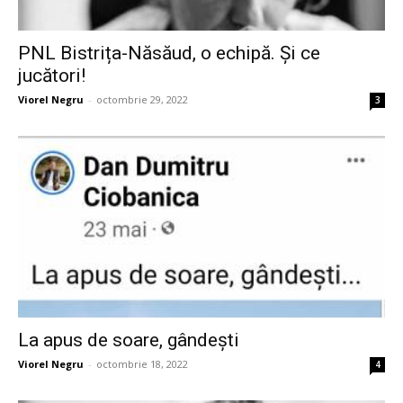
PNL Bistrița-Năsăud, o echipă. Și ce
jucători!
Viorel Negru
-
octombrie 29, 2022
3
La apus de soare, gândești
Viorel Negru
-
octombrie 18, 2022
4