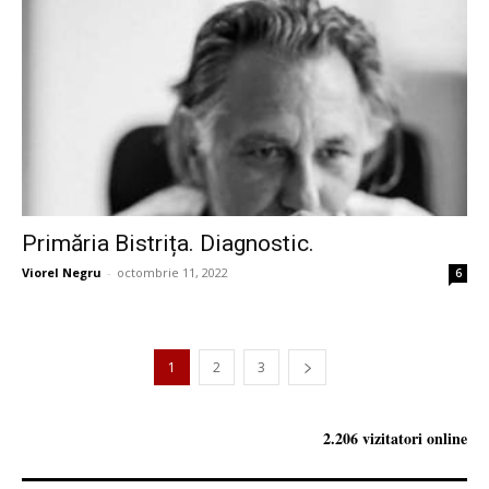
Primăria Bistrița. Diagnostic.
Viorel Negru
-
octombrie 11, 2022
6
1
2
3
2.206 vizitatori online