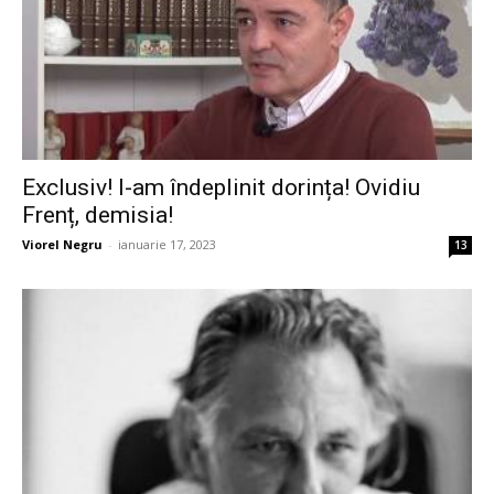
Exclusiv! I-am îndeplinit dorința! Ovidiu
Frenț, demisia!
Viorel Negru
-
ianuarie 17, 2023
13