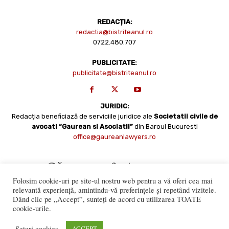
REDACȚIA:
redactia@bistriteanul.ro
0722.480.707
PUBLICITATE:
publicitate@bistriteanul.ro
JURIDIC:
Redacția beneficiază de serviciile juridice ale
Societatii civile de
avocati “Gaurean si Asociatii”
din Baroul Bucuresti
office@gaureanlawyers.ro
Folosim cookie-uri pe site-ul nostru web pentru a vă oferi cea mai
relevantă experiență, amintindu-vă preferințele și repetând vizitele.
Dând clic pe „Accept”, sunteți de acord cu utilizarea TOATE
cookie-urile.
Reproducerea totală sau parțială a materialelor este permisă
numai cu acordul expres al Bistriteanul.Ro. © Copyright 2008 -
Setari cookies
ACCEPT