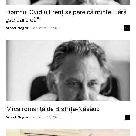
Domnul Ovidiu Frenț se pare că minte! Fără
„se pare că”!
Viorel Negru
-
ianuarie 16, 2023
13
Mica romanță de Bistrița-Năsăud
Viorel Negru
-
ianuarie 12, 2023
3