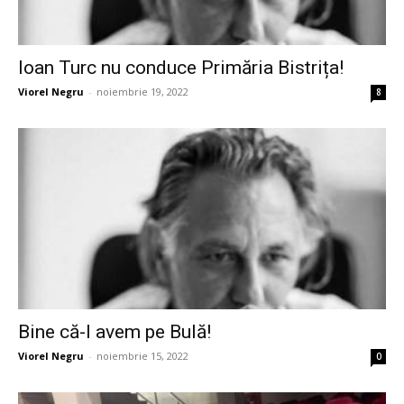
Ioan Turc nu conduce Primăria Bistrița!
Viorel Negru
-
noiembrie 19, 2022
8
Bine că-l avem pe Bulă!
Viorel Negru
-
noiembrie 15, 2022
0