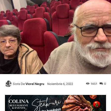
Scris De
Viorel Negru
1451
0
Noiembrie 6, 2022