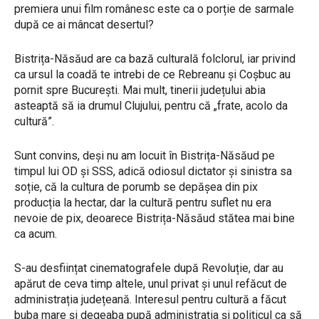
premiera unui film românesc este ca o porție de sarmale
după ce ai mâncat desertul?
Bistrița-Năsăud are ca bază culturală folclorul, iar privind
ca ursul la coadă te intrebi de ce Rebreanu și Coșbuc au
pornit spre București. Mai mult, tinerii județului abia
asteaptă să ia drumul Clujului, pentru că „frate, acolo da
cultură”.
Sunt convins, deși nu am locuit în Bistrița-Năsăud pe
timpul lui OD și SSS, adică odiosul dictator și sinistra sa
soție, că la cultura de porumb se depășea din pix
producția la hectar, dar la cultură pentru suflet nu era
nevoie de pix, deoarece Bistrița-Năsăud stătea mai bine
ca acum.
S-au desființat cinematografele după Revoluție, dar au
apărut de ceva timp altele, unul privat și unul refăcut de
administrația județeană. Interesul pentru cultură a făcut
buba mare și degeaba pupă administrația și politicul ca să