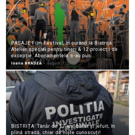
PASAJE Film Festival, în curând la Bistrița:
Atelier special pentru tineri & 12 proiecții de
excepție. Abonamentele s-au pus...
Ioana BRADEA
-
august 7, 2026
BISTRIȚA: Tânăr de 17 ani, bătut și jefuit, în
plină stradă, chiar de niște cunoscuți!