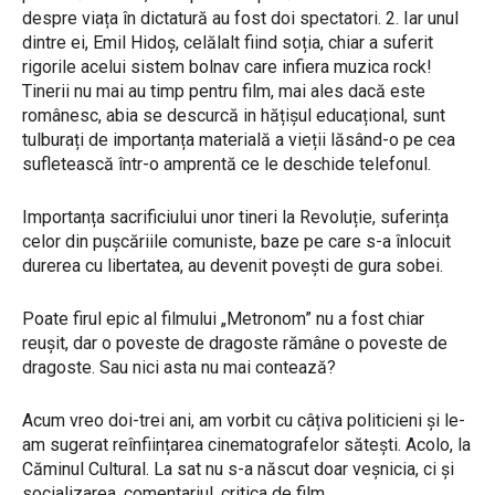
despre viața în dictatură au fost doi spectatori. 2. Iar unul
dintre ei, Emil Hidoș, celălalt fiind soția, chiar a suferit
rigorile acelui sistem bolnav care infiera muzica rock!
Tinerii nu mai au timp pentru film, mai ales dacă este
românesc, abia se descurcă in hățișul educațional, sunt
tulburați de importanța materială a vieții lăsând-o pe cea
sufletească într-o amprentă ce le deschide telefonul.
Importanța sacrificiului unor tineri la Revoluție, suferința
celor din pușcăriile comuniste, baze pe care s-a înlocuit
durerea cu libertatea, au devenit povești de gura sobei.
Poate firul epic al filmului „Metronom” nu a fost chiar
reușit, dar o poveste de dragoste rămâne o poveste de
dragoste. Sau nici asta nu mai contează?
Acum vreo doi-trei ani, am vorbit cu câțiva politicieni și le-
am sugerat reînființarea cinematografelor sătești. Acolo, la
Căminul Cultural. La sat nu s-a născut doar veșnicia, ci și
socializarea, comentariul, critica de film.