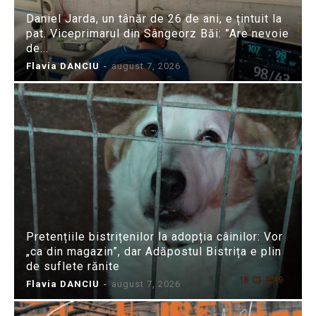
Daniel Jarda, un tânăr de 26 de ani, e țintuit la
pat. Viceprimarul din Sângeorz Băi: ”Are nevoie
de...
Flavia DANCIU
-
august 7, 2026
Pretențiile bistrițenilor la adopția câinilor: Vor
„ca din magazin”, dar Adăpostul Bistrița e plin
de suflete rănite
Flavia DANCIU
-
august 7, 2026