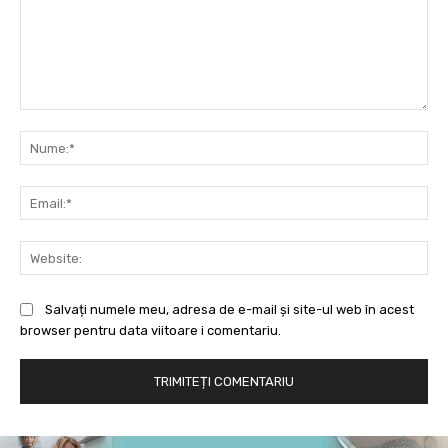
Comentariu:
Nu
Ema
Web
Salvați numele meu, adresa de e-mail și site-ul web în acest
browser pentru data viitoare i comentariu.