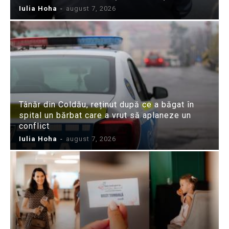
Iulia Hoha
-
august 7, 2026
Tânăr din Coldău, reținut după ce a băgat în
spital un bărbat care a vrut să aplaneze un
conflict
Iulia Hoha
-
august 7, 2026