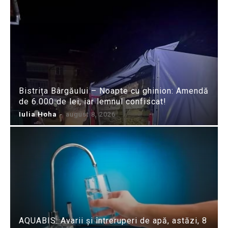
Bistrița Bârgăului – Noapte cu ghinion: Amendă
de 6.000 de lei, iar lemnul confiscat!
Iulia Hoha
-
august 8, 2026
AQUABIS: Avarii și întreruperi de apă, astăzi, 8