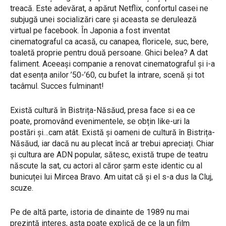
treacă. Este adevărat, a apărut Netflix, confortul casei ne
subjugă unei socializări care și aceasta se derulează
virtual pe facebook. În Japonia a fost inventat
cinematograful ca acasă, cu canapea, floricele, suc, bere,
toaletă proprie pentru două persoane. Ghici belea? A dat
faliment. Aceeași companie a renovat cinematograful și i-a
dat esența anilor ’50-’60, cu bufet la intrare, scenă și tot
tacâmul. Succes fulminant!
Există cultură în Bistrița-Năsăud, presa face si ea ce
poate, promovând evenimentele, se obțin like-uri la
postări și…cam atât. Există și oameni de cultură în Bistrița-
Năsăud, iar dacă nu au plecat încă ar trebui apreciați. Chiar
și cultura are ADN popular, sătesc, există trupe de teatru
născute la sat, cu actori al căror șarm este identic cu al
bunicuței lui Mircea Bravo. Am uitat că și el s-a dus la Cluj,
scuze.
Pe de altă parte, istoria de dinainte de 1989 nu mai
prezintă interes, asta poate explică de ce la un film