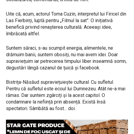
Uite că, acum, actorul Toma Cuzin, interpretul lui Firicel din
Las Fierbinți, luptă pentru „Filmul la sat”. O inițiativă
benefică privind renașterea culturală. Aceeași idee,
îmbrăcată altfel.
Suntem săraci, s-au scumpit energia, alimentele, ne
drămuim banii, suntem obosiți, nu mai avem idei. Doar
supraviețuim iar petrecerea timpului liber inseamnă somn,
degustări lângă cazanul de țuică și facebook.
Bistrița-Năsăud supraviețuiește cultural. Cu sufletul.
Pentru că sufletul este ecoul lui Dumnezeu. Atât ne-a mai
rămas. Dar suntem zgârciți și la acest capitol. O
condamnare la neființă prin absență. Există însă
spectatori. Sâmbătă au fost… doi.