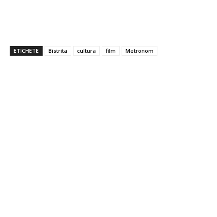
ETICHETE
Bistrita
cultura
film
Metronom