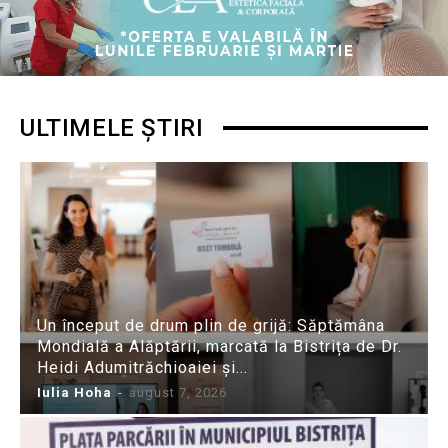
ULTIMELE ȘTIRI
Un început de drum plin de grijă: Săptămâna
Mondială a Alăptării, marcată la Bistrița de Dr.
Heidi Adumitrăchioaiei și...
Iulia Hoha
-
august 7, 2026