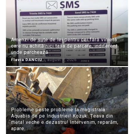
Amenzi de sute de lei pentru cei fără vinietă
care nu achită nici taxa de parcare, indiferent
unde parchează
Flavia DANCIU
-
august 7, 2026
Probleme peste probleme la magistrala
Aquabis de pe Industriei! Kozuk: Țeava din
metal veche e dezastru! Intervenim, reparăm,
apare...