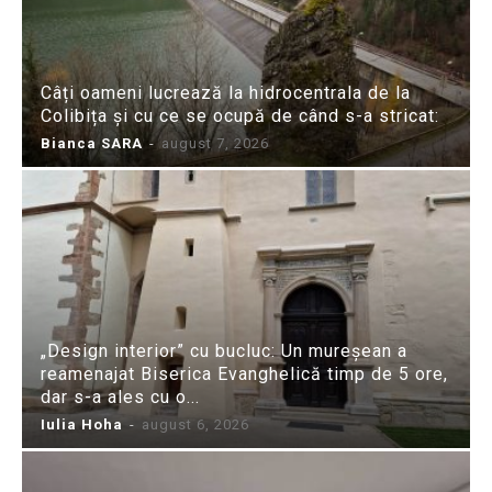
Câți oameni lucrează la hidrocentrala de la
Colibița și cu ce se ocupă de când s-a stricat:
Bianca SARA
-
august 7, 2026
„Design interior” cu bucluc: Un mureșean a
reamenajat Biserica Evanghelică timp de 5 ore,
dar s-a ales cu o...
Iulia Hoha
-
august 6, 2026