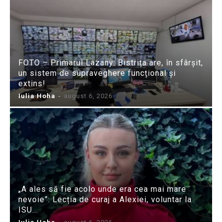
FOTO – Primarul Lazany: Bistrița are, în sfârșit,
un sistem de supraveghere funcțional și
extins!
Iulia Hoha
-
august 6, 2026
„A ales să fie acolo unde era cea mai mare
nevoie”: Lecția de curaj a Alexiei, voluntar la
ISU...