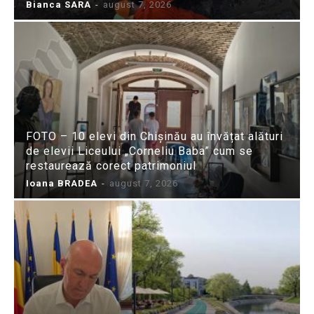
Bianca SARA
-
august 7, 2026
FOTO – 10 elevi din Chișinău au învățat alături
de elevii Liceului „Corneliu Baba” cum se
restaurează corect patrimoniul
Ioana BRADEA
-
august 7, 2026