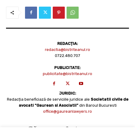
REDACȚIA:
redactia@bistriteanul.ro
0722.480.707
PUBLICITATE:
publicitate@bistriteanul.ro
JURIDIC:
Redacția beneficiază de serviciile juridice ale
Societatii civile de
avocati “Gaurean si Asociatii”
din Baroul Bucuresti
office@gaureanlawyers.ro