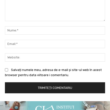
Comentariu:
Nu
Ema
Web
Salvați numele meu, adresa de e-mail și site-ul web în acest
browser pentru data viitoare i comentariu.