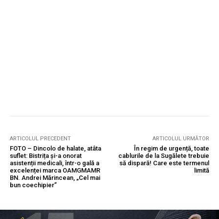
ARTICOLUL PRECEDENT
ARTICOLUL URMĂTOR
FOTO – Dincolo de halate, atâta
În regim de urgență, toate
suflet: Bistrița și-a onorat
cablurile de la Sugălete trebuie
asistenții medicali, într-o gală a
să dispară! Care este termenul
excelenței marca OAMGMAMR
limită
BN. Andrei Mărincean, „Cel mai
bun coechipier”