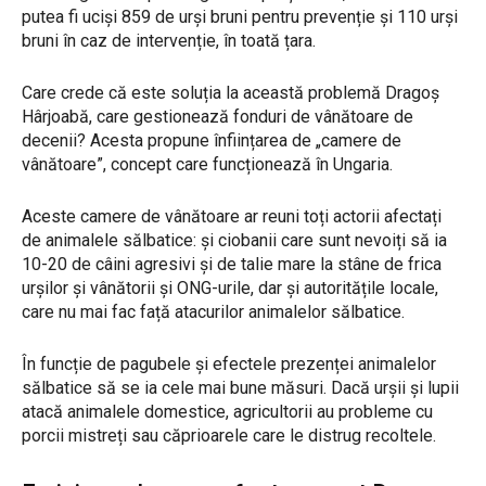
putea fi uciși 859 de urși bruni pentru prevenție și 110 urși
bruni în caz de intervenție, în toată țara.
Care crede că este soluția la această problemă Dragoș
Hârjoabă, care gestionează fonduri de vânătoare de
decenii? Acesta propune înființarea de „camere de
vânătoare”, concept care funcționează în Ungaria.
Aceste camere de vânătoare ar reuni toți actorii afectați
de animalele sălbatice: și ciobanii care sunt nevoiți să ia
10-20 de câini agresivi și de talie mare la stâne de frica
urșilor și vânătorii și ONG-urile, dar și autoritățile locale,
care nu mai fac față atacurilor animalelor sălbatice.
În funcție de pagubele și efectele prezenței animalelor
sălbatice să se ia cele mai bune măsuri. Dacă urșii și lupii
atacă animalele domestice, agricultorii au probleme cu
porcii mistreți sau căprioarele care le distrug recoltele.