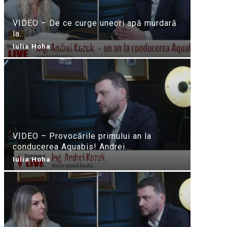
VIDEO – De ce curge uneori apă murdară
la...
Iulia Hoha
-
iulie 24, 2026
VIDEO – Provocările primului an la
conducerea Aquabis! Andrei...
Iulia Hoha
-
iulie 21, 2026