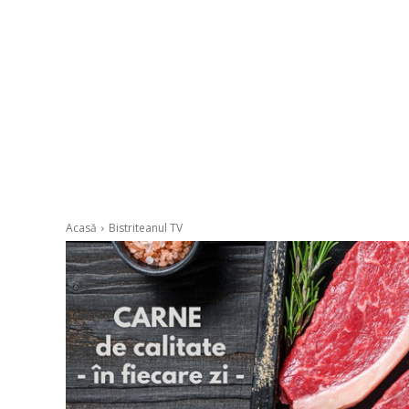
Acasă
Bistriteanul TV