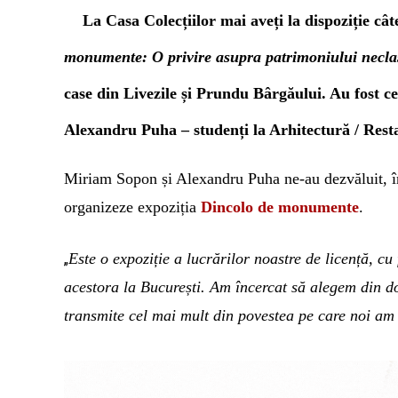
La Casa Colecțiilor mai aveți la dispoziție
cât
monumente: O privire asupra patrimoniului neclas
case
din Livezile și Prundu Bârgăului. Au fost
ce
Alexandru Puha –
studenți la Arhitectură / Rest
Miriam Sopon și Alexandru Puha
ne-au dezvăluit, 
organizeze expoziția
Dincolo de monumente
.
Este o expoziție a lucrărilor noastre de licență, cu
„
acestora la București. Am încercat să alegem din do
transmite cel mai mult din povestea
pe care noi a