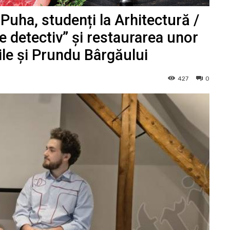
uha, studenți la Arhitectură /
 detectiv” și restaurarea unor
ile și Prundu Bârgăului
427
0