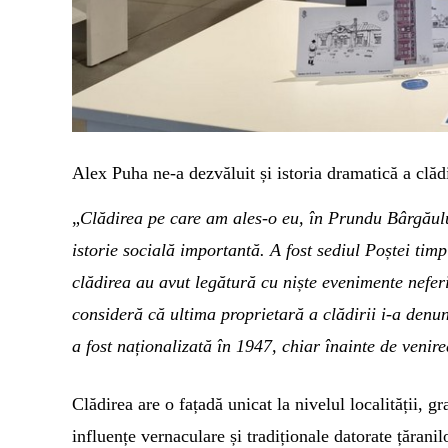
Alex Puha ne-a dezvăluit și istoria dramatică a clă
„
Clădirea pe care am ales-o eu, în Prundu Bârgăulu
istorie socială importantă. A fost sediul Poștei timp
clădirea au avut legătură cu niște evenimente neferi
consideră că ultima proprietară a clădirii i-a denun
a fost naționalizată în 1947, chiar înainte de venir
Clădirea are o fațadă unicat la nivelul localității, gr
influențe vernaculare și tradiționale datorate țărani