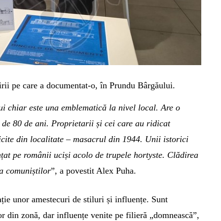
dirii pe care a documentat-o, în Prundu Bârgăului.
i chiar este una emblematică la nivel local. Are o
 de 80 de ani. Proprietarii și cei care au ridicat
cite din localitate – masacrul din 1944. Unii istorici
țat pe românii uciși acolo de trupele hortyste. Clădirea
ea comuniștilor
”, a povestit Alex Puha.
ație unor amestecuri de stiluri și influențe. Sunt
lor din zonă, dar influențe venite pe filieră „domnească”,