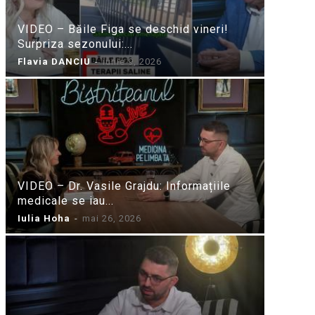
VIDEO – Băile Figa se deschid vineri!
Surpriza sezonului:...
Flavia DANCIU
-
iunie 9, 2026
VIDEO – Dr. Vasile Grajdu: Informațiile
medicale se iau...
Iulia Hoha
-
mai 26, 2026