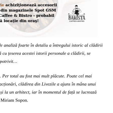
naliză foarte în detaliu a întregului istoric al clădirii
 cu țeserea acestei istorii personale a clădirii, se
 potrivit…
. Per total au fost mai mult plăcute. Poate cel mai
acționări, clădirea din Livezile a ajuns în mâna unui
și la un arhitect, iar în momentul de față se lucrează
t Miriam Sopon.