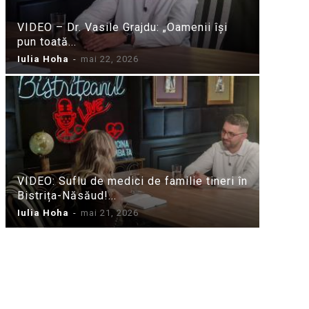
VIDEO – Dr. Vasile Grajdu: „Oamenii își
pun toată...
Iulia Hoha
-
mai 22, 2026
VIDEO: Suflu de medici de familie tineri în
Bistrița-Năsăud!...
Iulia Hoha
-
mai 21, 2026