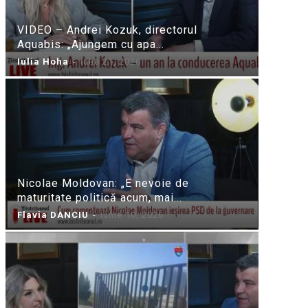
VIDEO – Andrei Kozuk, directorul
Aquabis: „Ajungem cu apa...
Iulia Hoha
-
iulie 21, 2026
Nicolae Moldovan: „E nevoie de
maturitate politică acum, mai...
Flavia DANCIU
-
iunie 10, 2026