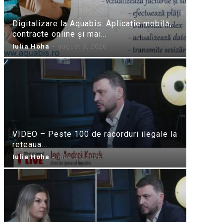
Digitalizare la Aquabis: Aplicație mobilă,
contracte online și mai...
Iulia Hoha
-
august 3, 2026
VIDEO – Peste 100 de racorduri ilegale la
rețeaua...
Iulia Hoha
-
iulie 31, 2026