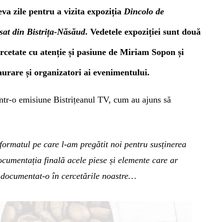
eva zile pentru a vizita expoziția
Dincolo de
at din Bistrița-Năsăud
. Vedetele expoziției sunt două
rcetate cu atenție și pasiune de Miriam Sopon și
aurare și
organizatori ai evenimentului.
într-o emisiune Bistrițeanul TV, cum au ajuns să
 formatul pe care l-am pregătit noi pentru susținerea
cumentația finală acele piese și elemente care ar
m
documentat-
o
în cercet
ările
noastr
e…