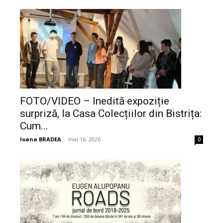
FOTO/VIDEO – Inedită expoziție
surpriză, la Casa Colecțiilor din Bistrița:
Cum...
Ioana BRADEA
-
mai 16, 2026
0