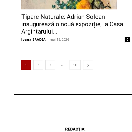
Tipare Naturale: Adrian Solcan
inaugurează o nouă expoziție, la Casa
Argintarului....
Ioana BRADEA
-
mai 15, 2026
0
...
1
2
3
10
REDACȚIA: