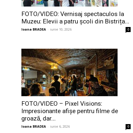
FOTO/VIDEO: Vernisaj spectaculos la
Muzeu: Elevii a patru școli din Bistrița...
Ioana BRADEA
-
iunie 10, 2026
0
FOTO/VIDEO – Pixel Visions:
Impresionante afișe pentru filme de
groază, dar...
Ioana BRADEA
-
iunie 6, 2026
0