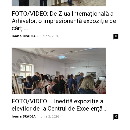
FOTO/VIDEO: De Ziua Internațională a
Arhivelor, o impresionantă expoziție de
cărți...
Ioana BRADEA
-
iunie 9, 2026
0
FOTO/VIDEO – Inedită expoziție a
elevilor de la Centrul de Excelență:...
Ioana BRADEA
-
iunie 3, 2026
0