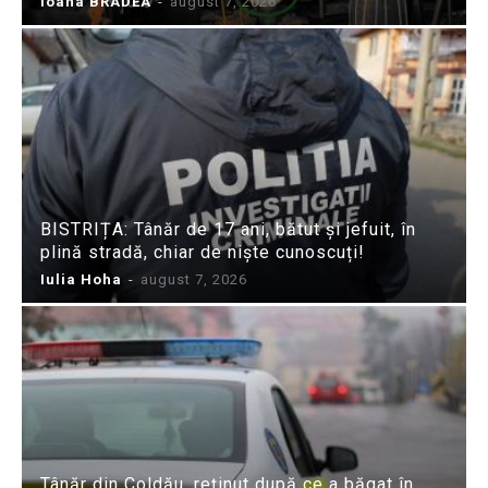
Ioana BRADEA
-
august 7, 2026
BISTRIȚA: Tânăr de 17 ani, bătut și jefuit, în
plină stradă, chiar de niște cunoscuți!
Iulia Hoha
-
august 7, 2026
Tânăr din Coldău, reținut după ce a băgat în