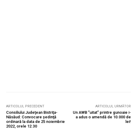
ARTICOLUL PRECEDENT
ARTICOLUL URMĂTOR
Consiliului Judeţean Bistriţa-
Un AWB ”uitat” printre gunoaie i-
Năsăud: Convocare şedinţă
a adus o amendă de 10.000 de
ordinară la data de 25 noiembrie
lei!
2022, orele 12.30