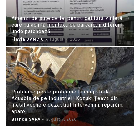
Amenzi de sute de lei pentru cei fără vinietă
care nu achită nici taxa de parcare, indiferent
unde parchează
Flavia DANCIU
-
august 7, 2026
Probleme peste probleme la magistrala
Aquabis de pe Industriei! Kozuk: Țeava din
metal veche e dezastru! Intervenim, reparăm,
apare...
Bianca SARA
-
august 7, 2026