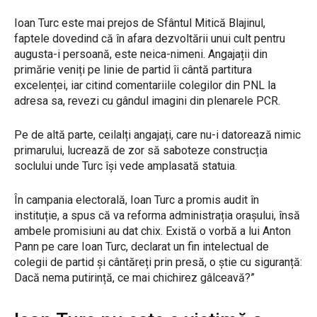
Ioan Turc este mai prejos de Sfântul Mitică Blajinul,
faptele dovedind că în afara dezvoltării unui cult pentru
augusta-i persoană, este neica-nimeni. Angajații din
primărie veniți pe linie de partid îi cântă partitura
excelenței, iar citind comentariile colegilor din PNL la
adresa sa, revezi cu gândul imagini din plenarele PCR.
Pe de altă parte, ceilalți angajați, care nu-i datorează nimic
primarului, lucrează de zor să saboteze construcția
soclului unde Turc își vede amplasată statuia.
În campania electorală, Ioan Turc a promis audit în
instituție, a spus că va reforma administrația orașului, însă
ambele promisiuni au dat chix. Există o vorbă a lui Anton
Pann pe care Ioan Turc, declarat un fin intelectual de
colegii de partid și cântăreți prin presă, o știe cu siguranță:
Dacă nema putirință, ce mai chichirez gâlceavă?”