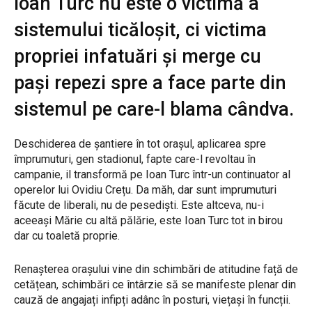
Ioan Turc nu este o victimă a
sistemului ticăloșit, ci victima
propriei infatuări și merge cu
pași repezi spre a face parte din
sistemul pe care-l blama cândva.
Deschiderea de șantiere în tot orașul, aplicarea spre
împrumuturi, gen stadionul, fapte care-l revoltau în
campanie, il transformă pe Ioan Turc într-un continuator al
operelor lui Ovidiu Crețu. Da măh, dar sunt imprumuturi
făcute de liberali, nu de pesediști. Este altceva, nu-i
aceeași Mărie cu altă pălărie, este Ioan Turc tot in birou
dar cu toaletă proprie.
Renașterea orașului vine din schimbări de atitudine față de
cetățean, schimbări ce întârzie să se manifeste plenar din
cauză de angajați infipți adânc în posturi, viețași în funcții.