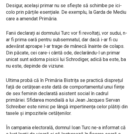
Desigur, același primar nu se sfiește să schimbe pe ici-
colo prin părțile esențiale. De exemplu, la Garda de Mediu
care a amendat Primăria.
Fanii declarați ai domnului Turc vor fi revoltați, vor sudui, n-
ar fi prima oară pentru subsemnatul, dar dacă i-ar fi cu
adevărat aproape l-ar trage de mânecă înainte de colaps.
Din păcate, cei care-i cântă ode, declarându-l un primar
unicat sunt aidoma pisicii lui Schrodiger, adică ba este, ba
nu este, depinde de viziune.
Ultima probă că în Primăria Bistrița se practică disprețul
față de cetățean este dată de comportamentul unui ființe
de sex feminin declarată asistent social în cadrul
primăriei. Sfidarea mondială a lui Jean Jacques Servan
Schreiber este nimic pe lângă impertinența celor plătiți din
taxele și impozitele cetățenilor.
În campania electorală, domnul Ioan Turc ne-a informat că