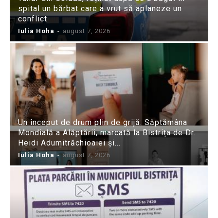
spital un bărbat care a vrut să aplaneze un
conflict
Iulia Hoha
-
august 7, 2026
Un început de drum plin de grijă: Săptămâna
Mondială a Alăptării, marcată la Bistrița de Dr.
Heidi Adumitrăchioaiei și...
Iulia Hoha
-
august 7, 2026