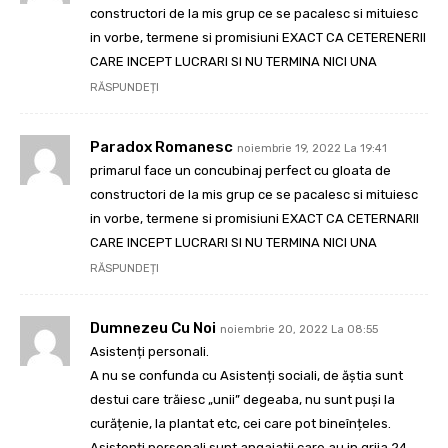
constructori de la mis grup ce se pacalesc si mituiesc
in vorbe, termene si promisiuni EXACT CA CETERENERII
CARE INCEPT LUCRARI SI NU TERMINA NICI UNA
RĂSPUNDEȚI
Paradox Romanesc
noiembrie 19, 2022 La 19:41
primarul face un concubinaj perfect cu gloata de
constructori de la mis grup ce se pacalesc si mituiesc
in vorbe, termene si promisiuni EXACT CA CETERNARII
CARE INCEPT LUCRARI SI NU TERMINA NICI UNA
RĂSPUNDEȚI
Dumnezeu Cu Noi
noiembrie 20, 2022 La 08:55
Asistenți personali.
A nu se confunda cu Asistenți sociali, de ăștia sunt
destui care trăiesc „unii” degeaba, nu sunt puși la
curățenie, la plantat etc, cei care pot bineînțeles.
Asistenți personali sunt angajații care au in grija 24