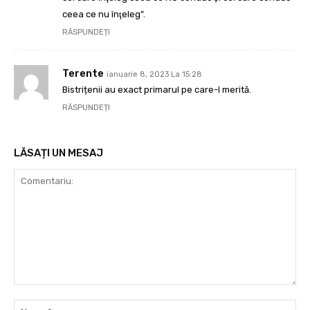
ceea ce nu înţeleg”.
RĂSPUNDEȚI
Terente
ianuarie 8, 2023 La 15:28
Bistrițenii au exact primarul pe care-l merită.
RĂSPUNDEȚI
LĂSAȚI UN MESAJ
Comentariu:
Nu