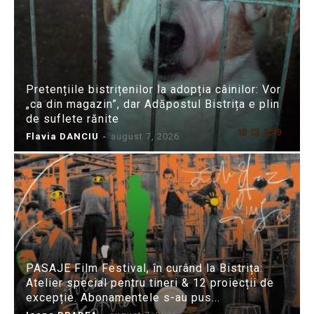
Pretențiile bistrițenilor la adopția câinilor: Vor
„ca din magazin”, dar Adăpostul Bistrița e plin
de suflete rănite
Flavia DANCIU
-
august 7, 2026
PASAJE Film Festival, în curând la Bistrița:
Atelier special pentru tineri & 12 proiecții de
excepție. Abonamentele s-au pus...