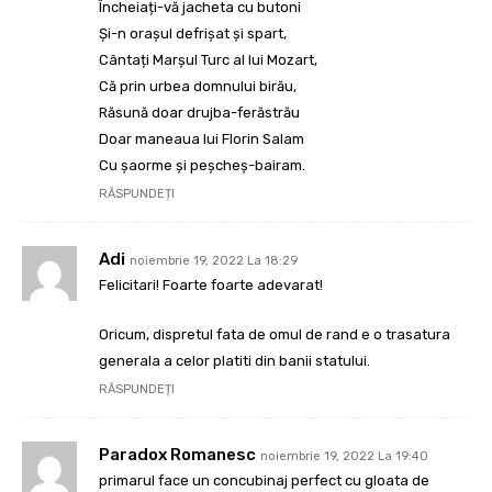
Încheiați-vă jacheta cu butoni
Și-n orașul defrișat și spart,
Cântați Marșul Turc al lui Mozart,
Că prin urbea domnului birău,
Răsună doar drujba-ferăstrău
Doar maneaua lui Florin Salam
Cu șaorme și peșcheș-bairam.
RĂSPUNDEȚI
Adi
noiembrie 19, 2022 La 18:29
Felicitari! Foarte foarte adevarat!
Oricum, dispretul fata de omul de rand e o trasatura
generala a celor platiti din banii statului.
RĂSPUNDEȚI
Paradox Romanesc
noiembrie 19, 2022 La 19:40
primarul face un concubinaj perfect cu gloata de