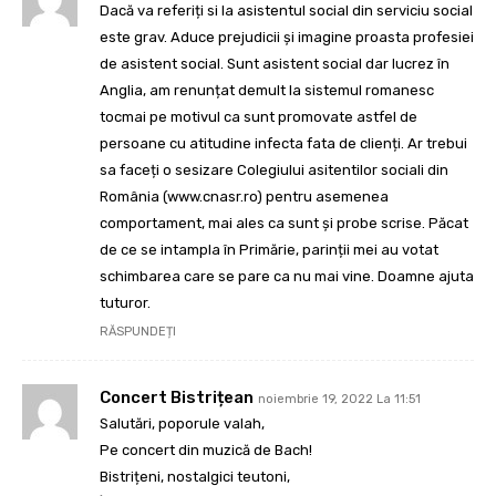
Dacă va referiți si la asistentul social din serviciu social
este grav. Aduce prejudicii și imagine proasta profesiei
de asistent social. Sunt asistent social dar lucrez în
Anglia, am renunțat demult la sistemul romanesc
tocmai pe motivul ca sunt promovate astfel de
persoane cu atitudine infecta fata de clienți. Ar trebui
sa faceți o sesizare Colegiului asitentilor sociali din
România (www.cnasr.ro) pentru asemenea
comportament, mai ales ca sunt și probe scrise. Păcat
de ce se intampla în Primărie, parinții mei au votat
schimbarea care se pare ca nu mai vine. Doamne ajuta
tuturor.
RĂSPUNDEȚI
Concert Bistrițean
noiembrie 19, 2022 La 11:51
Salutări, poporule valah,
Pe concert din muzică de Bach!
Bistrițeni, nostalgici teutoni,