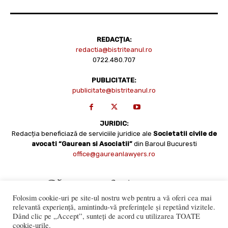
REDACȚIA:
redactia@bistriteanul.ro
0722.480.707
PUBLICITATE:
publicitate@bistriteanul.ro
JURIDIC:
Redacția beneficiază de serviciile juridice ale
Societatii civile de
avocati “Gaurean si Asociatii”
din Baroul Bucuresti
office@gaureanlawyers.ro
Folosim cookie-uri pe site-ul nostru web pentru a vă oferi cea mai
relevantă experiență, amintindu-vă preferințele și repetând vizitele.
Dând clic pe „Accept”, sunteți de acord cu utilizarea TOATE
cookie-urile.