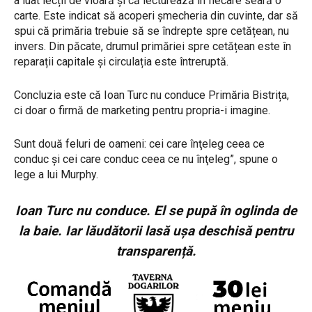
a luat lecții de vioară și că lecturează în fiecare seară o
carte. Este indicat să acoperi șmecheria din cuvinte, dar să
spui că primăria trebuie să se îndrepte spre cetățean, nu
invers. Din păcate, drumul primăriei spre cetățean este în
reparații capitale și circulația este întreruptă.
Concluzia este că Ioan Turc nu conduce Primăria Bistrița,
ci doar o firmă de marketing pentru propria-i imagine.
Sunt două feluri de oameni: cei care înţeleg ceea ce
conduc şi cei care conduc ceea ce nu înţeleg”, spune o
lege a lui Murphy.
Ioan Turc nu conduce. El se pupă în oglinda de
la baie. Iar lăudătorii lasă ușa deschisă pentru
transparență.