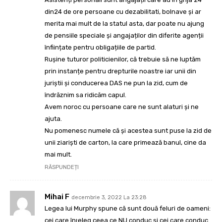
din24 de ore persoane cu dezabilitati, bolnave și ar
merita mai mult de la statul asta, dar poate nu ajung
de pensiile speciale și angajaților din diferite agenții
înființate pentru obligațiile de partid.
Rușine tuturor politicienilor, că trebuie să ne luptăm
prin instanțe pentru drepturile noastre iar unii din
juriștii și conducerea DAS ne pun la zid, cum de
îndrăznim sa ridicăm capul.
Avem noroc cu persoane care ne sunt alaturi și ne
ajuta.
Nu pomenesc numele că și acestea sunt puse la zid de
unii ziariști de carton, la care primează banul, cine da
mai mult.
RĂSPUNDEȚI
Mihai F
decembrie 3, 2022 La 23:28
Legea lui Murphy spune că sunt două feluri de oameni:
cei care înţeleg ceea ce NU conduc şi cei care conduc