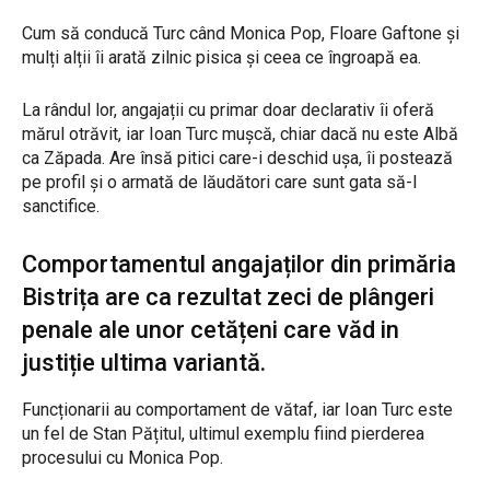
Cum să conducă Turc când Monica Pop, Floare Gaftone și
mulți alții îi arată zilnic pisica și ceea ce îngroapă ea.
La rândul lor, angajații cu primar doar declarativ îi oferă
mărul otrăvit, iar Ioan Turc mușcă, chiar dacă nu este Albă
ca Zăpada. Are însă pitici care-i deschid ușa, îi postează
pe profil și o armată de lăudători care sunt gata să-l
sanctifice.
Comportamentul angajaților din primăria
Bistrița are ca rezultat zeci de plângeri
penale ale unor cetățeni care văd in
justiție ultima variantă.
Funcționarii au comportament de vătaf, iar Ioan Turc este
un fel de Stan Pățitul, ultimul exemplu fiind pierderea
procesului cu Monica Pop.