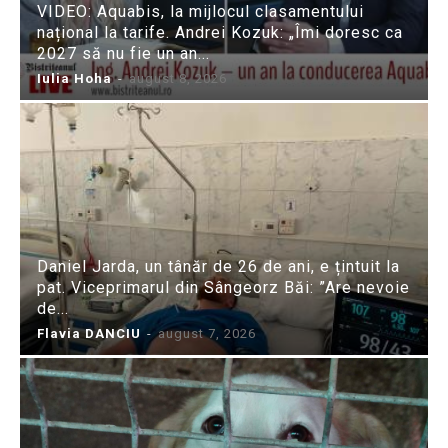
VIDEO: Aquabis, la mijlocul clasamentului
național la tarife. Andrei Kozuk: „Îmi doresc ca
2027 să nu fie un an...
Iulia Hoha
-
august 8, 2026
Daniel Jarda, un tânăr de 26 de ani, e țintuit la
pat. Viceprimarul din Sângeorz Băi: ”Are nevoie
de...
Flavia DANCIU
-
august 7, 2026