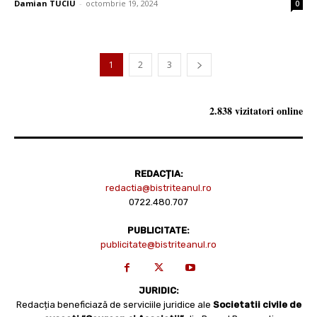
Damian TUCIU
-
octombrie 19, 2024
0
1
2
3
2.838 vizitatori online
REDACȚIA:
redactia@bistriteanul.ro
0722.480.707
PUBLICITATE:
publicitate@bistriteanul.ro
JURIDIC:
Redacția beneficiază de serviciile juridice ale
Societatii civile de