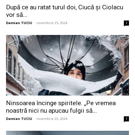
După ce au ratat turul doi, Ciucă și Ciolacu
vor să...
Damian TUCIU
-
noiembrie 25, 2024
1
Ninsoarea încinge spiritele. „Pe vremea
noastră nici nu apucau fulgii să...
Damian TUCIU
-
noiembrie 23, 2024
1