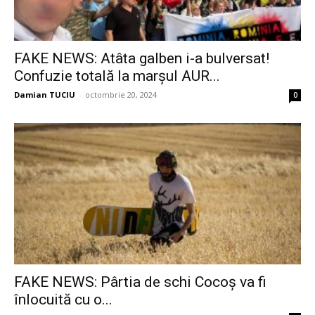
FAKE NEWS: Atâta galben i-a bulversat!
Confuzie totală la marșul AUR...
Damian TUCIU
-
octombrie 20, 2024
0
FAKE NEWS: Pârtia de schi Cocoș va fi
înlocuită cu o...