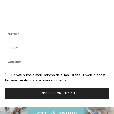
Comentariu:
Nu
Ema
Web
Salvați numele meu, adresa de e-mail și site-ul web în acest
browser pentru data viitoare i comentariu.