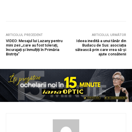
ARTICOLUL PRECEDENT
ARTICOLUL URMĂTOR
VIDEO: Mesajul lui Lazany pentru
Ideea inedită a unui tânăr din
mini zeii „care au fost tolerați,
Budacu de Sus: asociația
încurajați și înmulțiți în Primăria
sătească prin care vrea să-și
Bistrița”
ajute consătenii