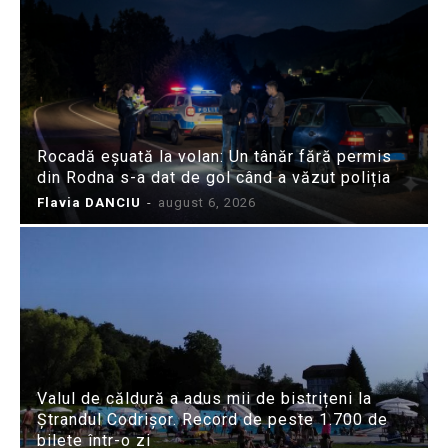
Rocadă eșuată la volan: Un tânăr fără permis
din Rodna s-a dat de gol când a văzut poliția
Flavia DANCIU
-
august 6, 2026
Valul de căldură a adus mii de bistrițeni la
Ștrandul Codrișor. Record de peste 1.700 de
bilete într-o zi