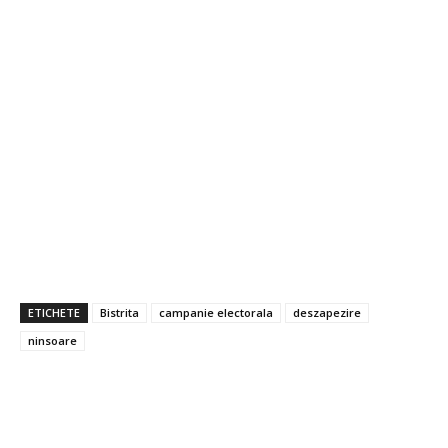
ETICHETE
Bistrita
campanie electorala
deszapezire
ninsoare