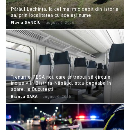
Pârâul Lechința, la cel mai mic debit din istoria
sa, prin localitatea cu același nume
Flavia DANCIU
-
august 6, 2026
Trenurile PESA noi, care ar trebui să circule
inclusiv în Bistrița-Năsăud, stau degeaba în
soare, la București
Bianca SARA
-
august 6, 2026