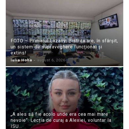
FOTO – Primarul Lazany: Bistrița are, în sfârșit,
un sistem de supraveghere funcțional și
extins!
Iulia Hoha
-
august 6, 2026
„A ales să fie acolo unde era cea mai mare
nevoie”: Lecția de curaj a Alexiei, voluntar la
ISU...