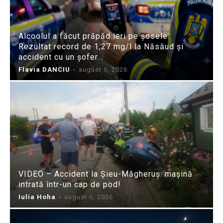
Alcoolul a făcut prăpăd ieri pe șosele:
Rezultat record de 1,27 mg/l la Năsăud și
accident cu un șofer...
Flavia DANCIU
-
august 6, 2026
VIDEO – Accident la Șieu-Măgheruș: mașină
intrată într-un cap de pod!
Iulia Hoha
-
august 6, 2026