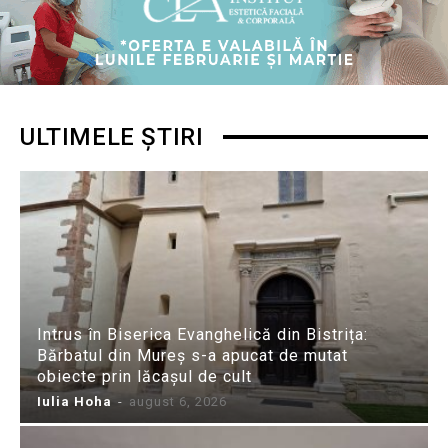
ULTIMELE ȘTIRI
Intrus în Biserica Evanghelică din Bistrița:
Bărbatul din Mureș s-a apucat de mutat
obiecte prin lăcașul de cult
Iulia Hoha
-
august 6, 2026