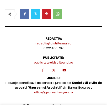
REDACȚIA:
redactia@bistriteanul.ro
0722.480.707
PUBLICITATE:
publicitate@bistriteanul.ro
JURIDIC:
Redacția beneficiază de serviciile juridice ale
Societatii civile de
avocati “Gaurean si Asociatii”
din Baroul Bucuresti
office@gaureanlawyers.ro