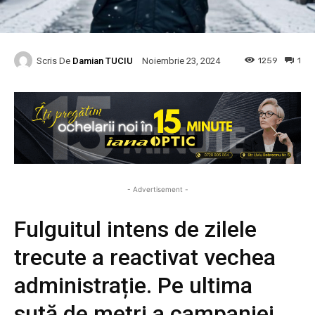
Scris De
Damian TUCIU
1259
1
Noiembrie 23, 2024
- Advertisement -
Fulguitul intens de zilele
trecute a reactivat vechea
administrație. Pe ultima
sută de metri a campaniei