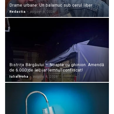
Drame urbane: Un balamuc sub cerul liber
Redactia
-
august 8, 2026
Bistrița Bârgăului – Noapte cu ghinion: Amendă
de 6.000 de lei, iar lemnul confiscat!
Iulia Hoha
-
august 8, 2026