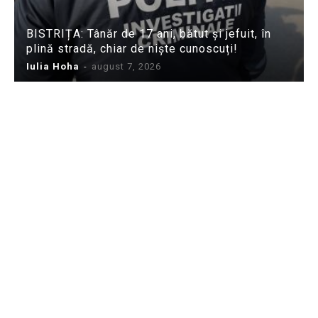
BISTRIȚA: Tânăr de 17 ani, bătut și jefuit, în
plină stradă, chiar de niște cunoscuți!
Iulia Hoha
-
august 7, 2026