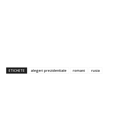
ETICHETE
alegeri prezidentiale
romani
rusia