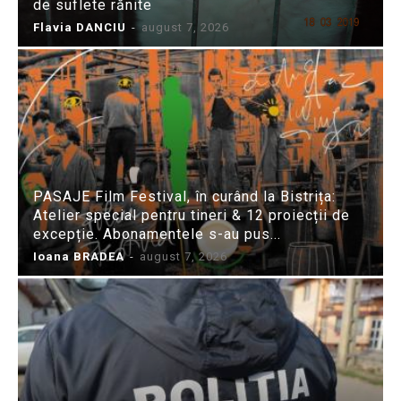
de suflete rănite
Flavia DANCIU
-
august 7, 2026
PASAJE Film Festival, în curând la Bistrița:
Atelier special pentru tineri & 12 proiecții de
excepție. Abonamentele s-au pus...
Ioana BRADEA
-
august 7, 2026