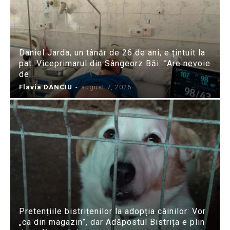
Daniel Jarda, un tânăr de 26 de ani, e țintuit la
pat. Viceprimarul din Sângeorz Băi: ”Are nevoie
de...
Flavia DANCIU
-
august 7, 2026
Pretențiile bistrițenilor la adopția câinilor: Vor
„ca din magazin”, dar Adăpostul Bistrița e plin