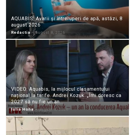
AQUABIS: Avarii și întreruperi de apă, astăzi, 8
august 2026
Redactia
-
august 8, 2026
VIDEO: Aquabis, la mijlocul clasamentului
național la tarife. Andrei Kozuk: „Îmi doresc ca
2027 să nu fie un an...
Iulia Hoha
-
august 8, 2026