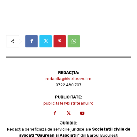
REDACȚIA:
redactia@bistriteanul.ro
0722.480.707
PUBLICITATE:
publicitate@bistriteanul.ro
JURIDIC:
Redacția beneficiază de serviciile juridice ale
Societatii civile de
avocati “Gaurean si Asociatii”
din Baroul Bucuresti