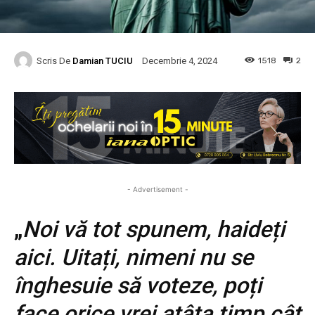
Scris De
Damian TUCIU
1518
2
Decembrie 4, 2024
- Advertisement -
„
Noi vă tot spunem, haideți
aici. Uitați, nimeni nu se
înghesuie să voteze, poți
face orice vrei atâta timp cât