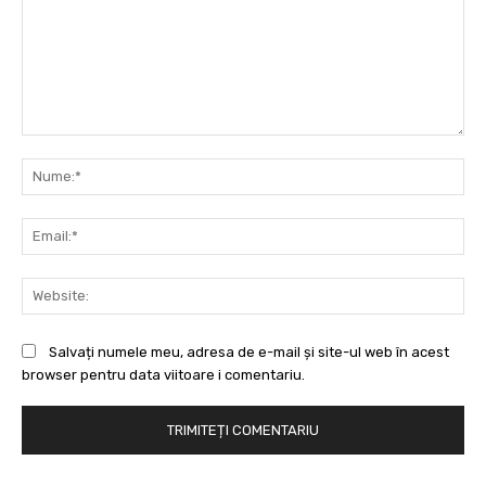
Comentariu:
Nu
Ema
Web
Salvați numele meu, adresa de e-mail și site-ul web în acest
browser pentru data viitoare i comentariu.