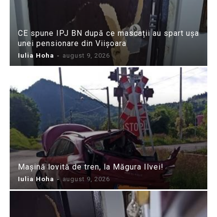
CE spune IPJ BN după ce mascații au spart ușa
unei pensionare din Viișoara
Iulia Hoha
-
august 9, 2026
Mașină lovită de tren, la Măgura Ilvei!
Iulia Hoha
-
august 9, 2026