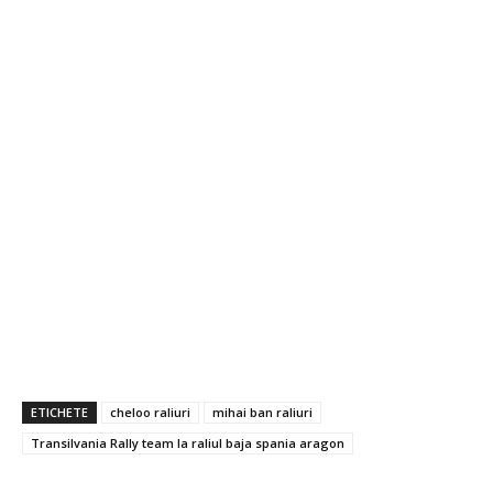
ETICHETE
cheloo raliuri
mihai ban raliuri
Transilvania Rally team la raliul baja spania aragon