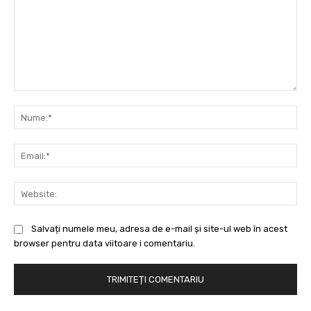
Comentariu:
Nu
Ema
Web
Salvați numele meu, adresa de e-mail și site-ul web în acest
browser pentru data viitoare i comentariu.