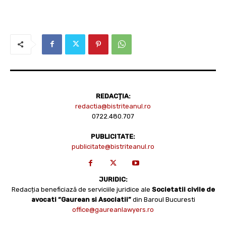
REDACȚIA:
redactia@bistriteanul.ro
0722.480.707
PUBLICITATE:
publicitate@bistriteanul.ro
JURIDIC:
Redacția beneficiază de serviciile juridice ale
Societatii civile de
avocati “Gaurean si Asociatii”
din Baroul Bucuresti
office@gaureanlawyers.ro