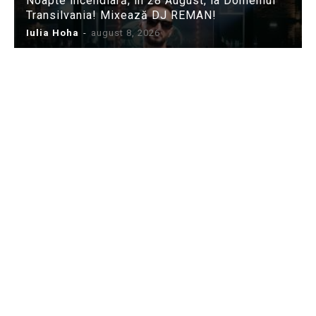
Noapte incendiară, în 28 August, la Domeniul
Transilvania! Mixează DJ REMAN!
Iulia Hoha
-
august 8, 2026