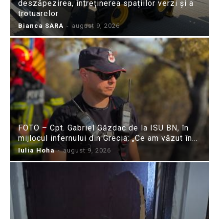
deszăpezirea, întreținerea spațiilor verzi și a
trotuarelor
Bianca SARA
-
august 9, 2026
FOTO – Cpt. Gabriel Găzdac de la ISU BN, în
mijlocul infernului din Grecia: „Ce am văzut în...
Iulia Hoha
-
august 9, 2026