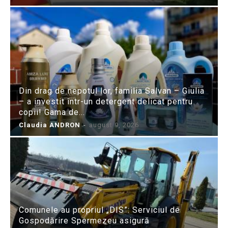
Din drag de nepotul lor, familia Salvan – Giulia
– a investit într-un detergent delicat pentru
copii! Gama de...
Claudia ANDRON
-
august 9, 2026
Comunele au propriul „DIS”: Serviciul de
Gospodărire Spermezeu asigură