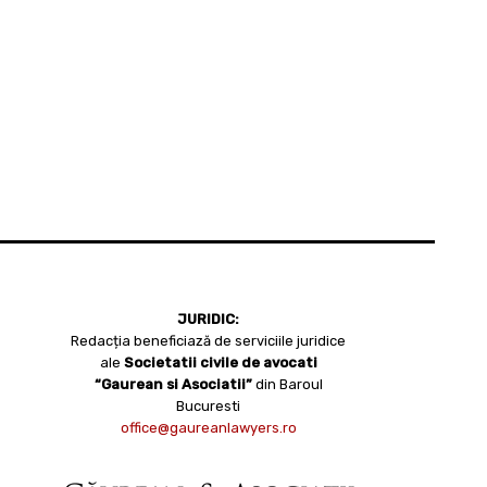
JURIDIC:
Redacția beneficiază de serviciile juridice
ale
Societatii civile de avocati
“Gaurean si Asociatii”
din Baroul
Bucuresti
office@gaureanlawyers.ro