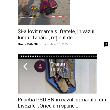
Și-a lovit mama și fratele, în văzul
lumii! Tânărul, reținut de...
Flavia DANCIU
-
decembrie 16, 2025
0
Reacția PSD BN în cazul primarului din
Livezile: „Orice am spune...