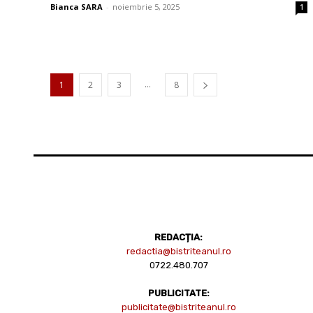
Bianca SARA
-
noiembrie 5, 2025
1
...
1
2
3
8
REDACȚIA:
redactia@bistriteanul.ro
0722.480.707
PUBLICITATE:
publicitate@bistriteanul.ro