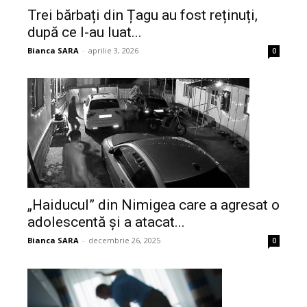
Trei bărbați din Țagu au fost reținuți,
după ce l-au luat...
Bianca SARA
-
aprilie 3, 2026
0
„Haiducul” din Nimigea care a agresat o
adolescentă și a atacat...
Bianca SARA
-
decembrie 26, 2025
0