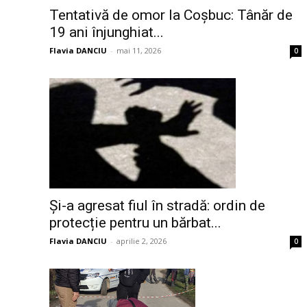
Tentativă de omor la Coșbuc: Tânăr de
19 ani înjunghiat...
Flavia DANCIU
-
mai 11, 2026
0
Și-a agresat fiul în stradă: ordin de
protecție pentru un bărbat...
Flavia DANCIU
-
aprilie 2, 2026
0