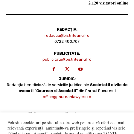
2.120 vizitatori online
REDACȚIA:
redactia@bistriteanul.ro
0722.480.707
PUBLICITATE:
publicitate@bistriteanul.ro
JURIDIC:
Redacția beneficiază de serviciile juridice ale
Societatii civile de
avocati “Gaurean si Asociatii”
din Baroul Bucuresti
office@gaureanlawyers.ro
Folosim cookie-uri pe site-ul nostru web pentru a vă oferi cea mai
relevantă experiență, amintindu-vă preferințele și repetând vizitele.
Dând clic pe „Accept”, sunteți de acord cu utilizarea TOATE