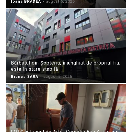
Ioana BRADEA
-
august 5, 2026
Bărbatul din Șopteriu, înjunghiat de propriul fiu,
este în stare stabilă
Bianca SARA
-
august 5, 2026
FOTO – Liceul de Arte „Corneliu Baba” a primit