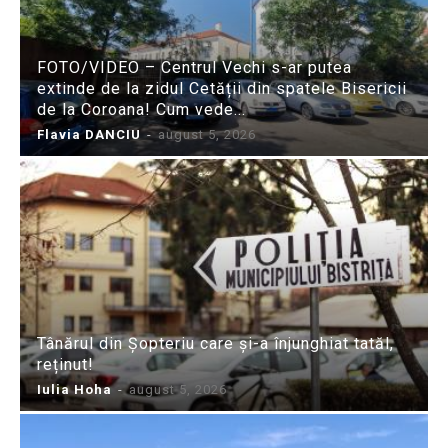
FOTO/VIDEO – Centrul Vechi s-ar putea
extinde de la zidul Cetății din spatele Bisericii
de la Coroana! Cum vede...
Flavia DANCIU
-
august 5, 2026
Tânărul din Șopteriu care și-a înjunghiat tatăl,
reținut!
Iulia Hoha
-
august 5, 2026