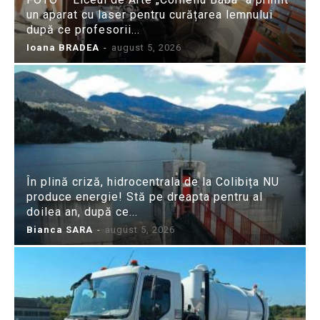
un aparat cu laser pentru curățarea lemnului
după ce profesorii...
Ioana BRADEA
-
august 5, 2026
În plină criză, hidrocentrala de la Colibița NU
produce energie! Stă pe dreapta pentru al
doilea an, după ce...
Bianca SARA
-
august 5, 2026