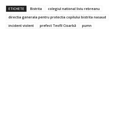
ETICHETE
Bistrita
colegiul national liviu rebreanu
directia generala pentru protectia copilului bistrita nasaud
incident violent
prefect Teofil Cioarbă
pumn