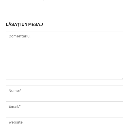
LĂSAȚI UN MESAJ
Comentariu:
Nu
Ema
Web