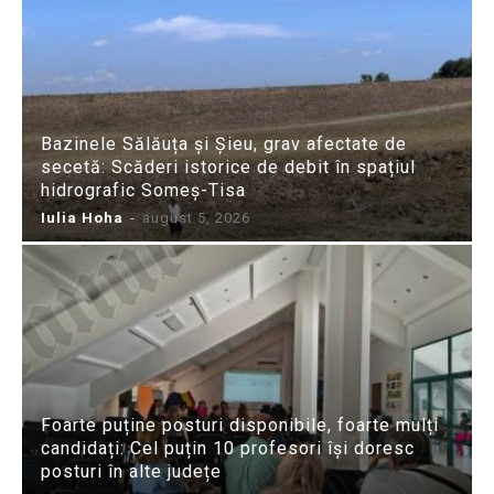
Bazinele Sălăuța și Șieu, grav afectate de
secetă: Scăderi istorice de debit în spațiul
hidrografic Someș-Tisa
Iulia Hoha
-
august 5, 2026
Foarte puține posturi disponibile, foarte mulți
candidați: Cel puțin 10 profesori își doresc
posturi în alte județe