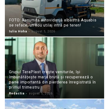
FOTO: Renumita autovidanjă albastră Aquabis
se reface, un nou utilaj intră pe teren!
Iulia Hoha
-
august 5, 2026
Grupul TeraPlast crește veniturile, își
îmbunătățește marja brută și recuperează o
parte importantă din pierderea înregistrată în
primul trimestru
Redactia
-
august 5, 2026