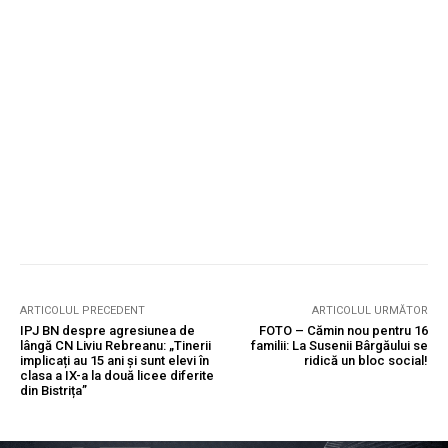
ARTICOLUL PRECEDENT
ARTICOLUL URMĂTOR
IPJ BN despre agresiunea de
FOTO – Cămin nou pentru 16
lângă CN Liviu Rebreanu: „Tinerii
familii: La Susenii Bârgăului se
implicați au 15 ani și sunt elevi în
ridică un bloc social!
clasa a IX-a la două licee diferite
din Bistrița”