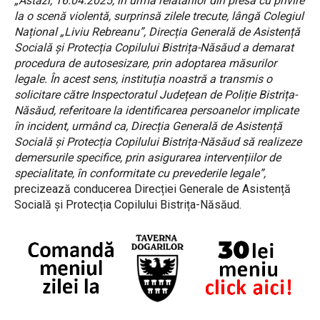
„Astăzi, 16.04.2025, în urma relatărilor din presă cu privire
la o scenă violentă, surprinsă zilele trecute, lângă Colegiul
Național „Liviu Rebreanu”, Direcția Generală de Asistență
Socială și Protecția Copilului Bistrița-Năsăud a demarat
procedura de autosesizare, prin adoptarea măsurilor
legale. În acest sens, instituția noastră a transmis o
solicitare către Inspectoratul Județean de Poliție Bistrița-
Năsăud, referitoare la identificarea persoanelor implicate
în incident, urmând ca, Direcția Generală de Asistență
Socială și Protecția Copilului Bistrița-Năsăud să realizeze
demersurile specifice, prin asigurarea intervențiilor de
specialitate, în conformitate cu prevederile legale”,
precizează conducerea Direcției Generale de Asistență
Socială și Protecția Copilului Bistrița-Năsăud.