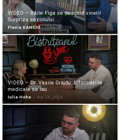
VIDEO – Băile Figa se deschid vineri!
Surpriza sezonului:...
Flavia DANCIU
-
iunie 9, 2026
VIDEO – Dr. Vasile Grajdu: Informațiile
medicale se iau...
Iulia Hoha
-
mai 26, 2026