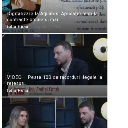
Digitalizare la Aquabis: Aplicație mobilă,
contracte online și mai...
Iulia Hoha
-
august 3, 2026
VIDEO – Peste 100 de racorduri ilegale la
rețeaua...
Iulia Hoha
-
iulie 31, 2026