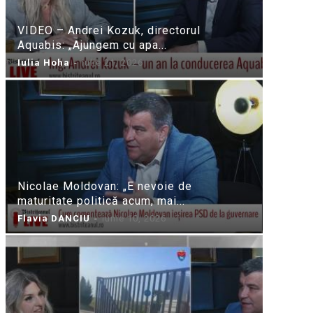
VIDEO – Andrei Kozuk, directorul
Aquabis: „Ajungem cu apa...
Iulia Hoha
-
iulie 21, 2026
Nicolae Moldovan: „E nevoie de
maturitate politică acum, mai...
Flavia DANCIU
-
iunie 10, 2026