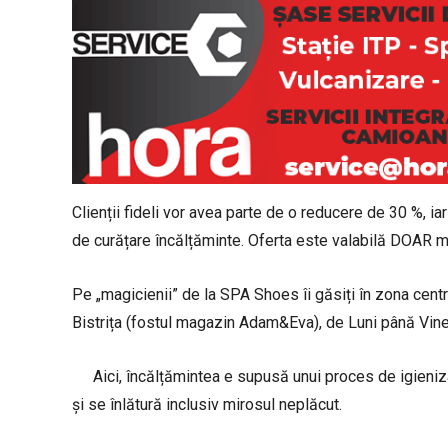
Clienții fideli vor avea parte de o reducere de 30 %, ia
de curățare încălțăminte. Oferta este valabilă DOAR m
Pe „magicienii” de la SPA Shoes îi găsiți în zona centra
Bistrița (fostul magazin Adam&Eva), de Luni până Viner
Aici, încălțămintea e supusă unui proces de igieniz
și se înlătură inclusiv mirosul neplăcut.