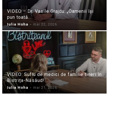
VIDEO – Dr. Vasile Grajdu: „Oamenii își
pun toată...
Iulia Hoha
-
mai 22, 2026
VIDEO: Suflu de medici de familie tineri în
Bistrița-Năsăud!...
Iulia Hoha
-
mai 21, 2026