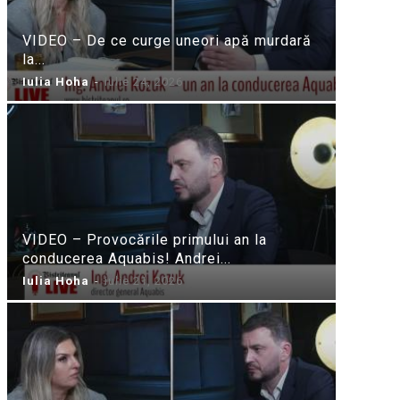
VIDEO – De ce curge uneori apă murdară
la...
Iulia Hoha
-
iulie 24, 2026
VIDEO – Provocările primului an la
conducerea Aquabis! Andrei...
Iulia Hoha
-
iulie 21, 2026