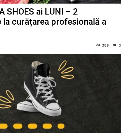
PA SHOES ai LUNI – 2
la curățarea profesională a
389
0