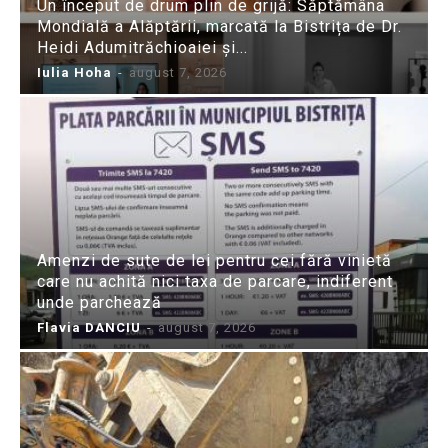
Un început de drum plin de grijă: Săptămâna
Mondială a Alăptării, marcată la Bistrița de Dr.
Heidi Adumitrăchioaiei și...
Iulia Hoha
-
august 7, 2026
Amenzi de sute de lei pentru cei fără vinietă
care nu achită nici taxa de parcare, indiferent
unde parchează
Flavia DANCIU
-
august 7, 2026