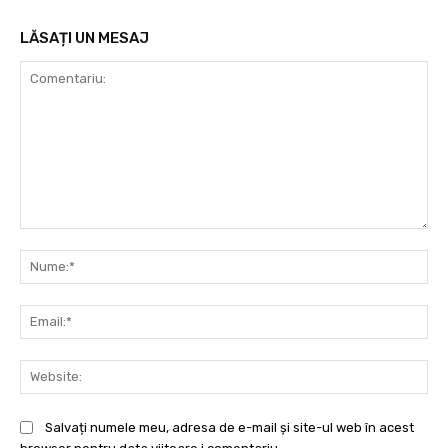
LĂSAȚI UN MESAJ
Comentariu:
Nu
Ema
Web
Salvați numele meu, adresa de e-mail și site-ul web în acest