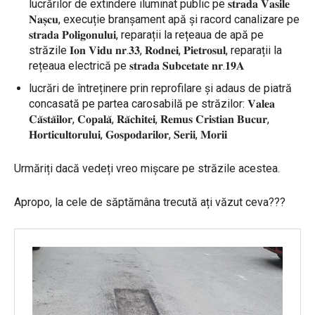
lucrărilor de extindere iluminat public pe 𝐬𝐭𝐫𝐚𝐝𝐚 𝐕𝐚𝐬𝐢𝐥𝐞
𝐍𝐚𝐬̦𝐜𝐮, execuție branșament apă și racord canalizare pe
𝐬𝐭𝐫𝐚𝐝𝐚 𝐏𝐨𝐥𝐢𝐠𝐨𝐧𝐮𝐥𝐮𝐢, reparații la rețeaua de apă pe
străzile 𝐈𝐨𝐧 𝐕𝐢𝐝𝐮 𝐧𝐫.𝟑𝟑, 𝐑𝐨𝐝𝐧𝐞𝐢, 𝐏𝐢𝐞𝐭𝐫𝐨𝐬𝐮𝐥, reparații la
rețeaua electrică pe 𝐬𝐭𝐫𝐚𝐝𝐚 𝐒𝐮𝐛𝐜𝐞𝐭𝐚𝐭𝐞 𝐧𝐫.𝟏𝟗𝐀
lucrări de întreținere prin reprofilare și adaus de piatră
concasată pe partea carosabilă pe străzilor: 𝐕𝐚𝐥𝐞𝐚
𝐂𝐚̆𝐬𝐭𝐚̆𝐢𝐥𝐨𝐫, 𝐂𝐨𝐩𝐚𝐥𝐚̆, 𝐑𝐚̆𝐜𝐡𝐢𝐭𝐞𝐢, 𝐑𝐞𝐦𝐮𝐬 𝐂𝐫𝐢𝐬𝐭𝐢𝐚𝐧 𝐁𝐮𝐜𝐮𝐫,
𝐇𝐨𝐫𝐭𝐢𝐜𝐮𝐥𝐭𝐨𝐫𝐮𝐥𝐮𝐢, 𝐆𝐨𝐬𝐩𝐨𝐝𝐚𝐫𝐢𝐥𝐨𝐫, 𝐒𝐞𝐫𝐢𝐢, 𝐌𝐨𝐫𝐢𝐢
Urmăriți dacă vedeți vreo mișcare pe străzile acestea.
Apropo, la cele de săptămâna trecută ați văzut ceva???