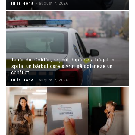
Iulia Hoha
-
august 7, 2026
Tânăr din Coldău, reținut după ce a băgat în
spital un bărbat care a vrut să aplaneze un
conflict
Iulia Hoha
-
august 7, 2026