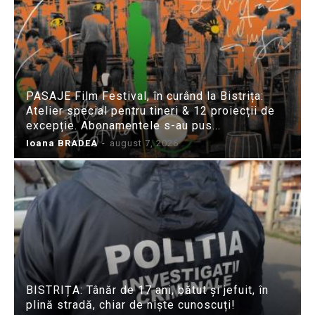
PASAJE Film Festival, în curând la Bistrița:
Atelier special pentru tineri & 12 proiecții de
excepție. Abonamentele s-au pus...
Ioana BRADEA
-
august 7, 2026
BISTRIȚA: Tânăr de 17 ani, bătut și jefuit, în
plină stradă, chiar de niște cunoscuți!