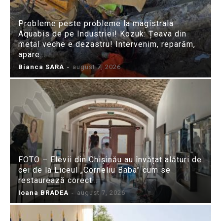
Probleme peste probleme la magistrala
Aquabis de pe Industriei! Kozuk: Țeava din
metal veche e dezastru! Intervenim, reparăm,
apare...
Bianca SARA
-
august 7, 2026
FOTO – Elevii din Chișinău au învățat alături de
cei de la Liceul „Corneliu Baba” cum se
restaurează corect...
Ioana BRADEA
-
august 7, 2026