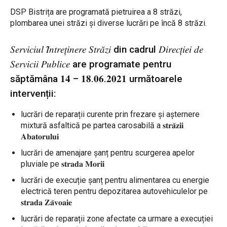
DSP Bistrița are programată pietruirea a 8 străzi,
plombarea unei străzi și diverse lucrări pe încă 8 străzi.
𝑆𝑒𝑟𝑣𝑖𝑐𝑖𝑢𝑙 𝐼̂𝑛𝑡𝑟𝑒𝑡̦𝑖𝑛𝑒𝑟𝑒 𝑆𝑡𝑟𝑎̆𝑧𝑖 din cadrul 𝐷𝑖𝑟𝑒𝑐𝑡̦𝑖𝑒𝑖 𝑑𝑒
𝑆𝑒𝑟𝑣𝑖𝑐𝑖𝑖 𝑃𝑢𝑏𝑙𝑖𝑐𝑒 are programate pentru
săptămâna 𝟏𝟒 – 𝟏𝟖.𝟎𝟔.𝟐𝟎𝟐𝟏 următoarele
intervenții:
lucrări de reparații curente prin frezare și așternere
mixtură asfaltică pe partea carosabilă a 𝐬𝐭𝐫𝐚̆𝐳𝐢𝐢
𝐀𝐛𝐚𝐭𝐨𝐫𝐮𝐥𝐮𝐢
lucrări de amenajare șanț pentru scurgerea apelor
pluviale pe 𝐬𝐭𝐫𝐚𝐝𝐚 𝐌𝐨𝐫𝐢𝐢
lucrări de execuție șanț pentru alimentarea cu energie
electrică teren pentru depozitarea autovehiculelor pe
𝐬𝐭𝐫𝐚𝐝𝐚 𝐙𝐚̆𝐯𝐨𝐚𝐢𝐞
lucrări de reparații zone afectate ca urmare a execuției