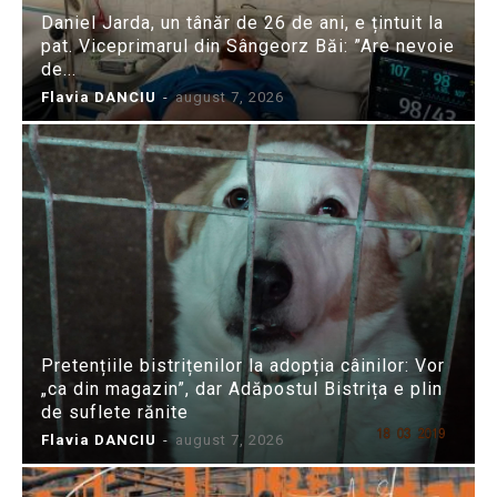
Daniel Jarda, un tânăr de 26 de ani, e țintuit la
pat. Viceprimarul din Sângeorz Băi: ”Are nevoie
de...
Flavia DANCIU
-
august 7, 2026
Pretențiile bistrițenilor la adopția câinilor: Vor
„ca din magazin”, dar Adăpostul Bistrița e plin
de suflete rănite
Flavia DANCIU
-
august 7, 2026