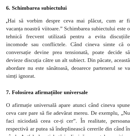
6. Schimbarea subiectului
Hai să vorbim despre ceva mai plăcut, cum ar fi
„
vacanța noastră viitoare.” Schimbarea subiectului este o
tehnică frecvent utilizată pentru a evita discuțiile
incomode sau conflictele. Când cineva simte că o
conversație devine prea tensionată, poate decide să
devieze discuția către un alt subiect. Din păcate, această
abordare nu este sănătoasă, deoarece partenerul se va
simți ignorat.
7. Folosirea afirmațiilor universale
O afirmație universală apare atunci când cineva spune
ceva care pare să fie adevărat mereu. De exemplu, „Nu
faci niciodată ceea ce-ți cer”. În realitate, persoana
respectivă ar putea să îndeplinească cererile din când în