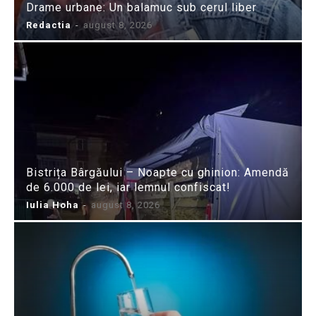
Drame urbane: Un balamuc sub cerul liber
Redactia
-
august 8, 2026
Bistrița Bârgăului – Noapte cu ghinion: Amendă
de 6.000 de lei, iar lemnul confiscat!
Iulia Hoha
-
august 8, 2026