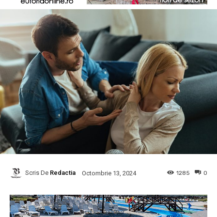
Scris De
Redactia
1285
0
Octombrie 13, 2024