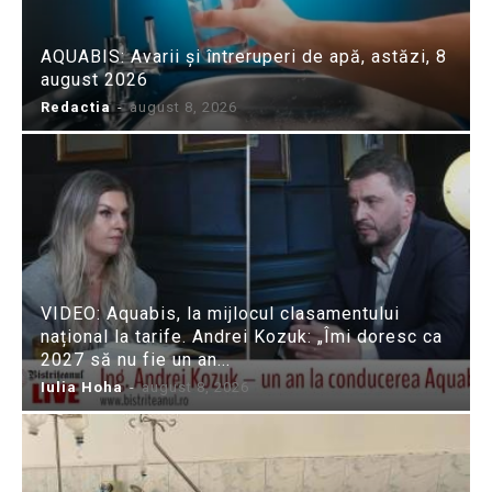
AQUABIS: Avarii și întreruperi de apă, astăzi, 8
august 2026
Redactia
-
august 8, 2026
VIDEO: Aquabis, la mijlocul clasamentului
național la tarife. Andrei Kozuk: „Îmi doresc ca
2027 să nu fie un an...
Iulia Hoha
-
august 8, 2026