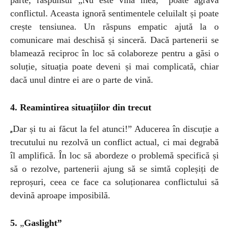
parte, răspunsul „Nu este vina mea,” poate agrava
conflictul. Aceasta ignoră sentimentele celuilalt și poate
crește tensiunea. Un răspuns empatic ajută la o
comunicare mai deschisă și sinceră. Dacă partenerii se
blamează reciproc în loc să colaboreze pentru a găsi o
soluție, situația poate deveni și mai complicată, chiar
dacă unul dintre ei are o parte de vină.
4. Reamintirea situațiilor din trecut
Dar și tu ai făcut la fel atunci!” Aducerea în discuție a
„
trecutului nu rezolvă un conflict actual, ci mai degrabă
îl amplifică. În loc să abordeze o problemă specifică și
să o rezolve, partenerii ajung să se simtă copleșiți de
reproșuri, ceea ce face ca soluționarea conflictului să
devină aproape imposibilă.
5.
„
Gaslight”