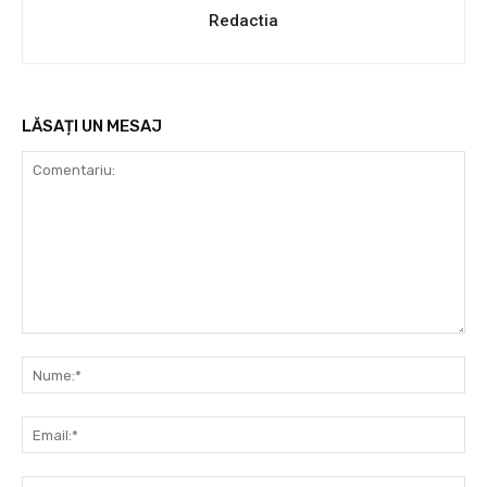
Redactia
LĂSAȚI UN MESAJ
Comentariu:
Nu
Ema
Web