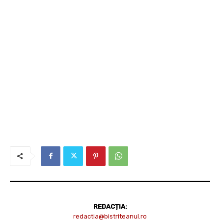
REDACȚIA:
redactia@bistriteanul.ro