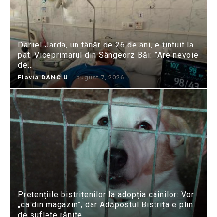
Daniel Jarda, un tânăr de 26 de ani, e țintuit la
pat. Viceprimarul din Sângeorz Băi: ”Are nevoie
de...
Flavia DANCIU
-
august 7, 2026
Pretențiile bistrițenilor la adopția câinilor: Vor
„ca din magazin”, dar Adăpostul Bistrița e plin
de suflete rănite