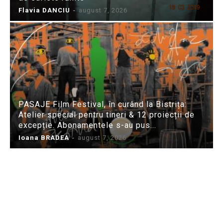
Flavia DANCIU
-
august 7, 2026
PASAJE Film Festival, în curând la Bistrița:
Atelier special pentru tineri & 12 proiecții de
excepție. Abonamentele s-au pus...
Ioana BRADEA
-
august 7, 2026