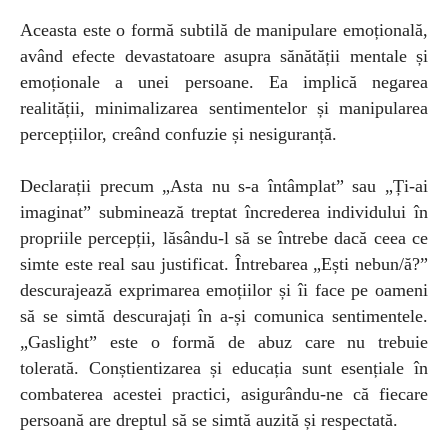
Aceasta este o formă subtilă de manipulare emoțională,
având efecte devastatoare asupra sănătății mentale și
emoționale a unei persoane. Ea implică negarea
realității, minimalizarea sentimentelor și manipularea
percepțiilor, creând confuzie și nesiguranță.
Declarații precum „Asta nu s-a întâmplat” sau „Ți-ai
imaginat” subminează treptat încrederea individului în
propriile percepții, lăsându-l să se întrebe dacă ceea ce
simte este real sau justificat. Întrebarea „Ești nebun/ă?”
descurajează exprimarea emoțiilor și îi face pe oameni
să se simtă descurajați în a-și comunica sentimentele.
„Gaslight”
este o formă de abuz care nu trebuie
tolerată. Conștientizarea și educația sunt esențiale în
combaterea acestei practici, asigurându-ne că fiecare
persoană are dreptul să se simtă auzită și respectată.