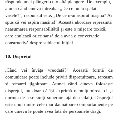
răspunde unei plângeri cu o altă plângere. De exemplu,
atunci când cineva întreabă: „De ce nu ai spălat
vasele?”, răspunsul este: „De ce n-ai aspirat mașina? Ai
spus că vei aspira mașina!” Această abordare reprezintă
neasumarea responsabilității și este o mișcare toxică,
care anulează orice șansă de a avea o conversație
constructivă despre subiectul inițial.
10. Disprețul
Când vei învăța vreodată?” Această formă de
„
comunicare poate include priviri disprețuitoare, sarcasm
și remarci jignitoare. Atunci când cineva folosește
disprețul, nu doar că își exprimă nemulțumirea, ci și
dorința de a se simți superior față de ceilalți. Disprețul
este unul dintre cele mai dăunătoare comportamente pe
care cineva le poate avea față de persoanele dragi.