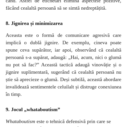
când. Astfel de etichetări elimină aspectele pozitive,
făcând cealaltă persoană să se simtă nedreptățită.
8. Jignirea și minimizarea
Aceasta este o formă de comunicare agresivă care
implică o dublă jignire. De exemplu, cineva poate
spune ceva supărător, iar apoi, observând că cealaltă
persoană s-a supărat, adaugă: „Hai, acum, nici o glumă
nu pot să fac?” Această tactică adaugă vinovăție și o
jignire suplimentară, sugerând că cealaltă persoană nu
știe să aprecieze o glumă. Deși subtilă, această abordare
invalidează sentimentele celuilalt și distruge conexiunea
în timp.
9. Jocul „whataboutism”
Whataboutism
este o tehnică defensivă prin care se