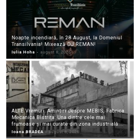
Noapte incendiară, în 28 August, la Domeniul
Transilvania! Mixează DJ REMAN!
Iulia Hoha
-
august 8, 2026
ALTE Vremuri. Amintiri despre MEBIS, Fabrica
Mecanica Bistrița: Una dintre cele mai
frumoase și mai curate din zona industrială:...
Ioana BRADEA
-
august 8, 2026