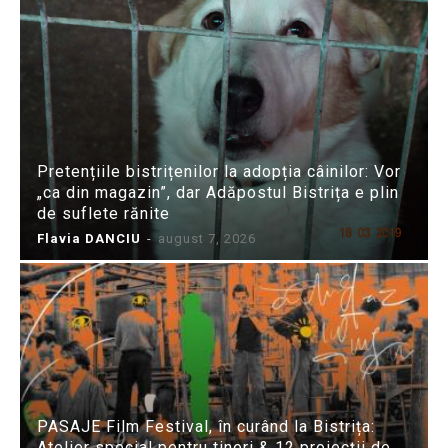
Pretențiile bistrițenilor la adopția câinilor: Vor
„ca din magazin”, dar Adăpostul Bistrița e plin
de suflete rănite
Flavia DANCIU
-
august 7, 2026
PASAJE Film Festival, în curând la Bistrița:
Atelier special pentru tineri & 12 proiecții de