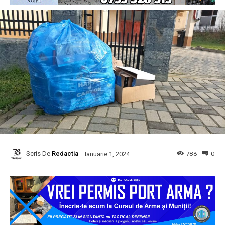
Scris De
Redactia
786
0
Ianuarie 1, 2024