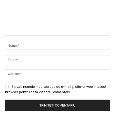
Comentariu:
Nu
Ema
Web
Salvați numele meu, adresa de e-mail și site-ul web în acest
browser pentru data viitoare i comentariu.