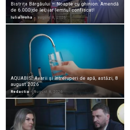
Bistrița Bârgăului – Noapte cu ghinion: Amendă
de 6.000 de lei, iar lemnul confiscat!
Iulia Hoha
-
august 8, 2026
AQUABIS: Avarii și întreruperi de apă, astăzi, 8
august 2026
Redactia
-
august 8, 2026