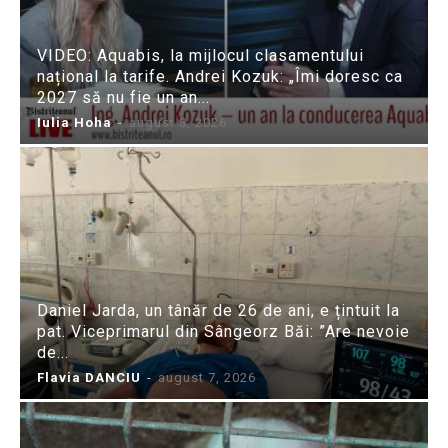
VIDEO: Aquabis, la mijlocul clasamentului
național la tarife. Andrei Kozuk: „Îmi doresc ca
2027 să nu fie un an...
Iulia Hoha
-
august 8, 2026
Daniel Jarda, un tânăr de 26 de ani, e țintuit la
pat. Viceprimarul din Sângeorz Băi: ”Are nevoie
de...
Flavia DANCIU
-
august 7, 2026