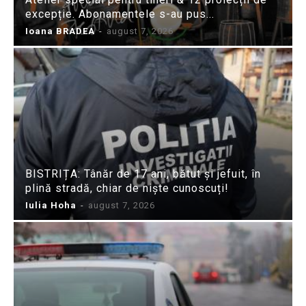
excepție. Abonamentele s-au pus...
Ioana BRADEA
-
august 7, 2026
BISTRIȚA: Tânăr de 17 ani, bătut și jefuit, în
plină stradă, chiar de niște cunoscuți!
Iulia Hoha
-
august 7, 2026