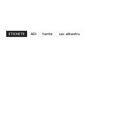
ETICHETE
ADI
hartie
sac albastru