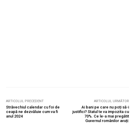
ARTICOLUL PRECEDENT
ARTICOLUL URMĂTOR
Străvechiul calendar cu foi de
Ai bani pe care nu poți să-i
ceapă ne dezvăluie cum va fi
justifici? Statul te va impozita cu
anul 2024
70%. Ce le-a mai pregătit
Guvernul românilor avuți: