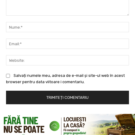
Comentariu:
Nu
Ema
Web
Salvați numele meu, adresa de e-mail și site-ul web în acest
browser pentru data viitoare i comentariu.