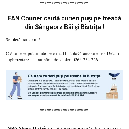
*********************
FAN Courier caută curieri puși pe treabă
din Sângeorz Băi și Bistrița !
Se oferă transport !
CV-urile se pot trimite pe e-mail
bistrita@fancourier.ro
. Detalii
suplimentare – la numărul de telefon 0263.234.226.
*********************
SPA Shoes Bistrița
caută Receptioner/ă dinamic(ă) și