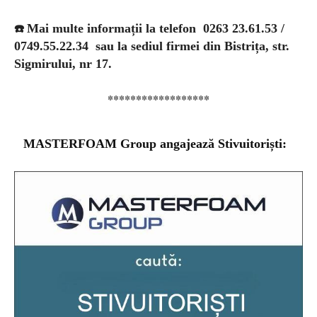
☎️
Mai multe informații la telefon 0263 23.61.53 /
0749.55.22.34 sau la sediul firmei din Bistrița, str.
Sigmirului, nr 17.
******************
MASTERFOAM Group angajează Stivuitoriști: