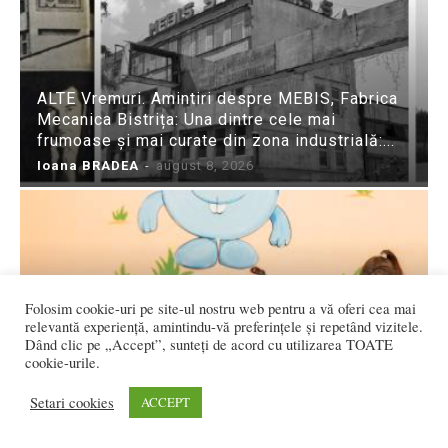
ALTE Vremuri. Amintiri despre MEBIS, Fabrica
Mecanica Bistrița: Una dintre cele mai
frumoase și mai curate din zona industrială:...
Ioana BRADEA
-
august 8, 2026
Folosim cookie-uri pe site-ul nostru web pentru a vă oferi cea mai
relevantă experiență, amintindu-vă preferințele și repetând vizitele.
Dând clic pe „Accept”, sunteți de acord cu utilizarea TOATE
cookie-urile.
Bistrițenii au cei mai mulți copii sub 14 ani, în
Regiunea Nord-Vest
Setari cookies
ACCEPT
Flavia DANCIU
-
august 8, 2026