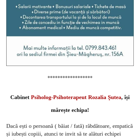
******************
Cabinet
Psiholog-Psihoterapeut Rozalia Şutea
, își
mărește echipa!
Dacă ești o persoană ( băiat / fată) răbdătoare, empatică
și iubești copiii, atunci te invit să te alături echipei