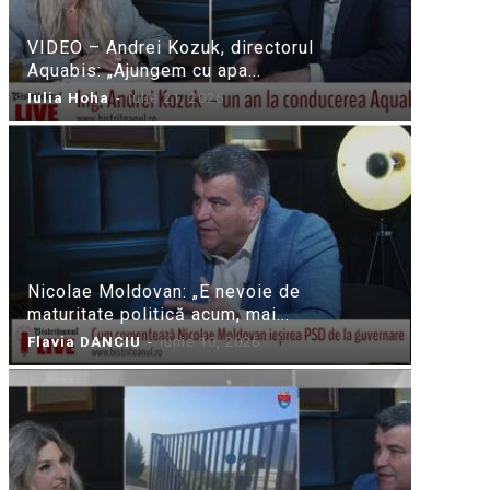
VIDEO – Andrei Kozuk, directorul
Aquabis: „Ajungem cu apa...
Iulia Hoha
-
iulie 21, 2026
Nicolae Moldovan: „E nevoie de
maturitate politică acum, mai...
Flavia DANCIU
-
iunie 10, 2026