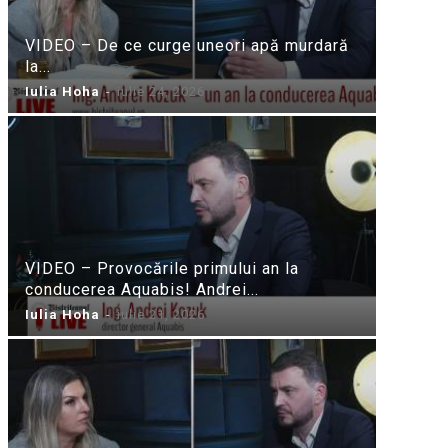
VIDEO – De ce curge uneori apă murdară
la...
Iulia Hoha
-
iulie 24, 2026
VIDEO – Provocările primului an la
conducerea Aquabis! Andrei...
Iulia Hoha
-
iulie 21, 2026