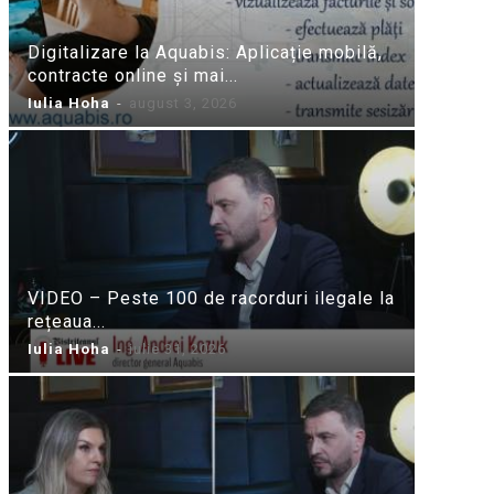
Digitalizare la Aquabis: Aplicație mobilă,
contracte online și mai...
Iulia Hoha
-
august 3, 2026
VIDEO – Peste 100 de racorduri ilegale la
rețeaua...
Iulia Hoha
-
iulie 31, 2026