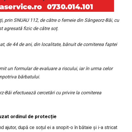
ați, prin SNUAU 112, de către o femeie din Sângeorz-Băi, cu
st agresată fizic de către soț.
bat, de 44 de ani, din localitate, bănuit de comiterea faptei
it un formular de evaluare a riscului, iar în urma celor
mpotriva bărbatului.
orz-Băi efectuează cercetări cu privire la comiterea
fuzat ordinul de protecție
ajutor, după ce soțul ei a snopit-o în bătaie și i-a stricat