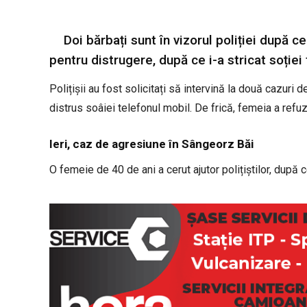
Doi bărbați sunt în vizorul poliției după c
pentru distrugere, după ce i-a stricat soției
Polițișii au fost solicitați să intervină la două cazuri de
distrus soâiei telefonul mobil. De frică, femeia a refuz
Ieri, caz de agresiune în Sângeorz Băi
O femeie de 40 de ani a cerut ajutor polițiștilor, după 