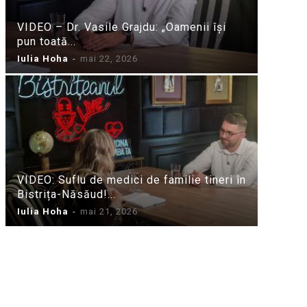
VIDEO – Dr. Vasile Grajdu: „Oamenii își
pun toată...
Iulia Hoha
-
mai 22, 2026
VIDEO: Suflu de medici de familie tineri în
Bistrița-Năsăud!...
Iulia Hoha
-
mai 21, 2026