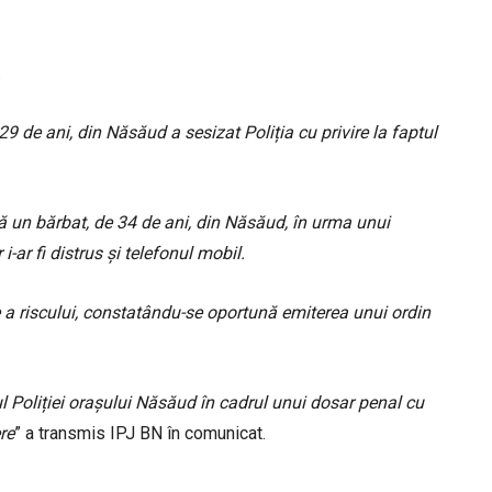
.
29 de ani, din Năsăud a sesizat Poliția cu privire la faptul
că un bărbat, de 34 de ani, din Năsăud, în urma unui
r i-ar fi distrus și telefonul mobil.
e a riscului, constatându-se oportună emiterea unui ordin
rul Poliției orașului Năsăud în cadrul unui dosar penal cu
ere
” a transmis IPJ BN în comunicat.