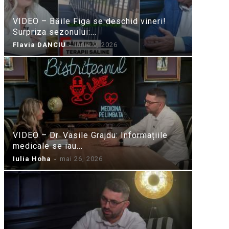
VIDEO – Băile Figa se deschid vineri!
Surpriza sezonului:...
Flavia DANCIU
-
iunie 9, 2026
VIDEO – Dr. Vasile Grajdu: Informațiile
medicale se iau...
Iulia Hoha
-
mai 26, 2026