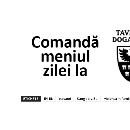
ETICHETE
IPJ BN
nasaud
Sangeorz Bai
violenta in famil