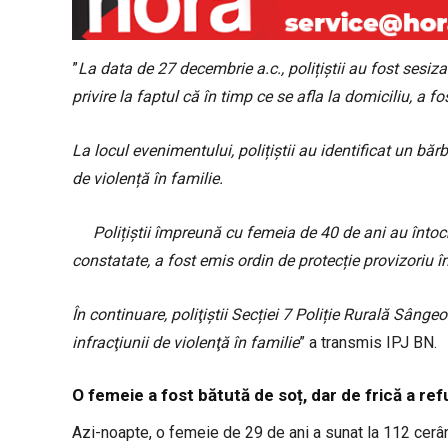
”
La data de 27 decembrie a.c., polițiștii au fost sesiz
privire la faptul că în timp ce se afla la domiciliu, a fo
La locul evenimentului, polițiștii au identificat un băr
de violență în familie.
Polițiștii împreună cu femeia de 40 de ani au întocm
constatate, a fost emis ordin de protecție provizoriu î
În continuare, poliţiştii Secției 7 Poliție Rurală Sânge
infracţiunii de violenţă în familie
” a transmis IPJ BN.
O femeie a fost bătută de soț, dar de frică a re
Azi-noapte, o femeie de 29 de ani a sunat la 112 cerând 