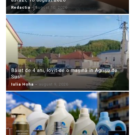
Redactia
-
august 10, 2026
Băiat de 4 ani, lovit de o mașină în Agrișu de
Sus!
Iulia Hoha
-
august 9, 2026