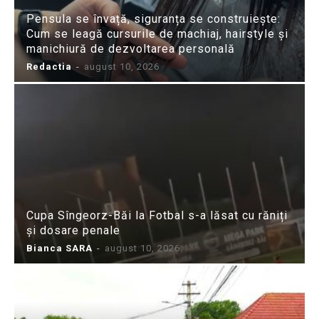
Pensula se învață, siguranța se construiește:
Cum se leagă cursurile de machiaj, hairstyle și
manichiură de dezvoltarea personală
Redactia
-
august 10, 2026
Cupa Sîngeorz-Băi la Fotbal s-a lăsat cu răniți
și dosare penale
Bianca SARA
-
august 10, 2026