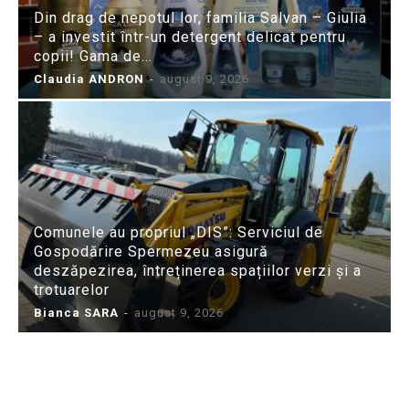
Din drag de nepotul lor, familia Salvan – Giulia
– a investit într-un detergent delicat pentru
copii! Gama de...
Claudia ANDRON
-
august 9, 2026
Comunele au propriul „DIS”: Serviciul de
Gospodărire Spermezeu asigură
deszăpezirea, întreținerea spațiilor verzi și a
trotuarelor
Bianca SARA
-
august 9, 2026