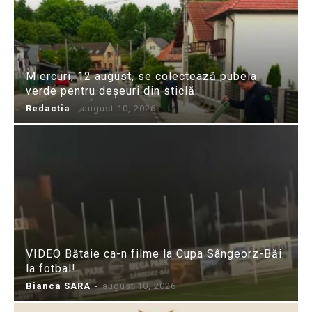
Miercuri, 12 august, se colectează pubela
verde pentru deșeuri din sticlă
Redactia
-
august 10, 2026
VIDEO Bătaie ca-n filme la Cupa Sângeorz-Băi
la fotbal!
Bianca SARA
-
august 10, 2026