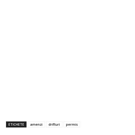
ETICHETE
amenzi
drifturi
permis