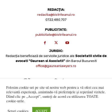
REDACȚIA:
redactia@bistriteanul.ro
0722.480.707
PUBLICITATE:
publicitate@bistriteanul.ro
JURIDIC:
Redacția beneficiază de serviciile juridice ale
Societatii civile de
avocati “Gaurean si Asociatii”
din Baroul Bucuresti
office@gaureanlawyers.ro
Folosim cookie-uri pe site-ul nostru web pentru a vă oferi cea mai
relevantă experiență, amintindu-vă preferințele și repetând vizitele.
Dând clic pe „Accept”, sunteți de acord cu utilizarea TOATE
cookie-urile.
Reproducerea totală sau parțială a materialelor este permisă
numai cu acordul expres al Bistriteanul.Ro. © Copyright 2008 -
Setari cookies
ACCEPT