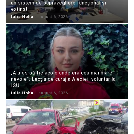
un sistem de supraveghere funcțional și
extins!
Iulia Hoha
-
august 6, 2026
„A ales să fie acolo unde era cea mai mare
nevoie”: Lecția de curaj a Alexiei, voluntar la
ISU...
Iulia Hoha
-
august 6, 2026