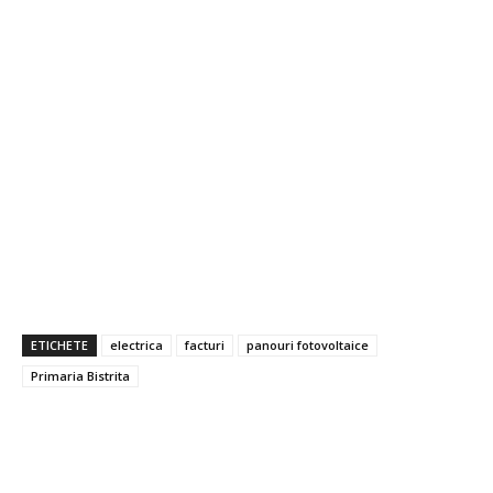
ETICHETE
electrica
facturi
panouri fotovoltaice
Primaria Bistrita