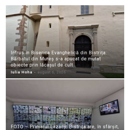
Intrus în Biserica Evanghelică din Bistrița:
Bărbatul din Mureș s-a apucat de mutat
obiecte prin lăcașul de cult
Iulia Hoha
-
august 6, 2026
FOTO – Primarul Lazany: Bistrița are, în sfârșit,