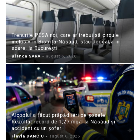
Trenurile PESA noi, care ar trebui să circule
inclusiv în Bistrița-Năsăud, stau degeaba în
soare, la București
Bianca SARA
-
august 6, 2026
Alcoolul a făcut prăpăd ieri pe șosele:
Rezultat record de 1,27 mg/l la Năsăud și
accident cu un șofer...
Flavia DANCIU
-
august 6, 2026