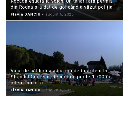
Rocadă eșuată la volan: Un tânăr fără permis
din Rodna s-a dat de gol când a văzut poliția
Flavia DANCIU
-
august 6, 2026
Valul de căldură a adus mii de bistrițeni la
Ștrandul Codrișor. Record de peste 1.700 de
bilete într-o zi
Flavia DANCIU
-
august 6, 2026