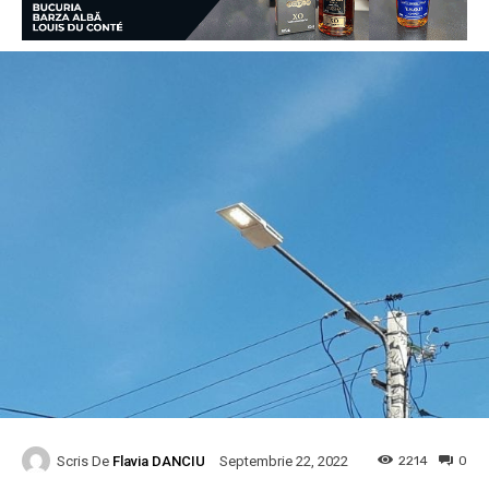
Scris De
Flavia DANCIU
2214
0
Septembrie 22, 2022