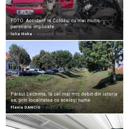
FOTO: Accident la Coldău, cu mai multe
persoane implicate
Iulia Hoha
-
august 6, 2026
Pârâul Lechința, la cel mai mic debit din istoria
sa, prin localitatea cu același nume
Flavia DANCIU
-
august 6, 2026