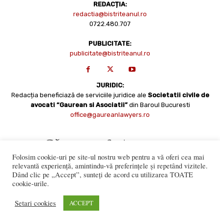
REDACȚIA:
redactia@bistriteanul.ro
0722.480.707
PUBLICITATE:
publicitate@bistriteanul.ro
JURIDIC:
Redacția beneficiază de serviciile juridice ale
Societatii civile de
avocati “Gaurean si Asociatii”
din Baroul Bucuresti
office@gaureanlawyers.ro
Folosim cookie-uri pe site-ul nostru web pentru a vă oferi cea mai
relevantă experiență, amintindu-vă preferințele și repetând vizitele.
Dând clic pe „Accept”, sunteți de acord cu utilizarea TOATE
cookie-urile.
Reproducerea totală sau parțială a materialelor este permisă
numai cu acordul expres al Bistriteanul.Ro. © Copyright 2008 -
Setari cookies
ACCEPT
2021 Bistrițeanul.ro
Made with ♥ by
201.ro