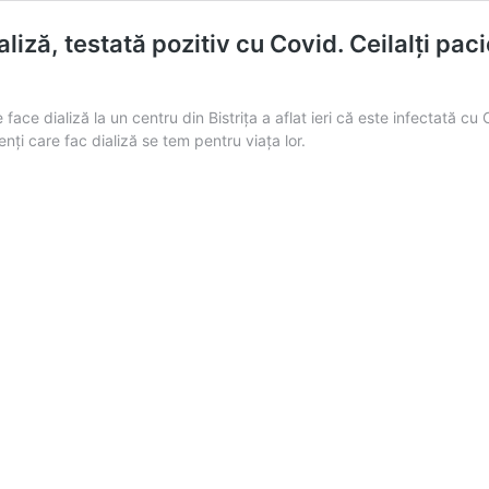
iză, testată pozitiv cu Covid. Ceilalți paci
ace dializă la un centru din Bistrița a aflat ieri că este infectată cu
enți care fac dializă se tem pentru viața lor.