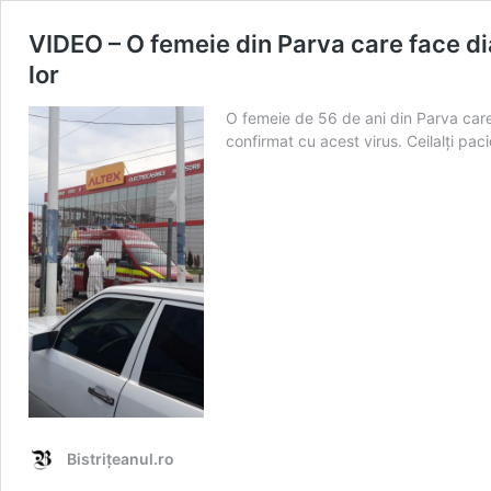
VIDEO – O femeie din Parva care face dial
lor
O femeie de 56 de ani din Parva care f
confirmat cu acest virus. Ceilalți paci
Bistrițeanul.ro