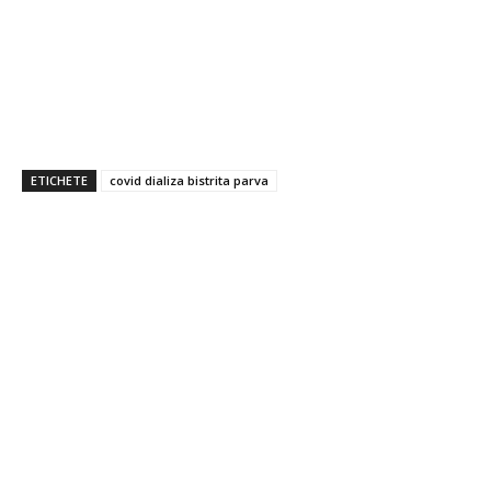
ETICHETE
covid dializa bistrita parva