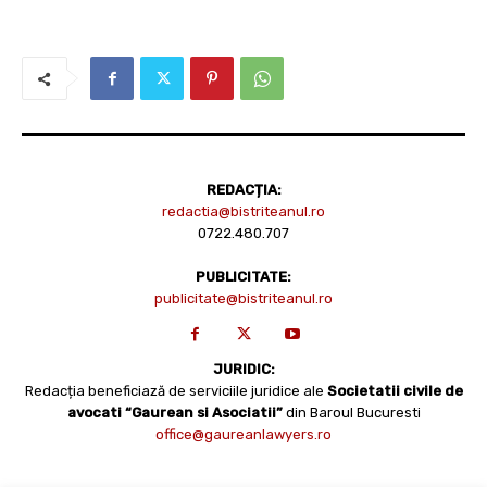
REDACȚIA:
redactia@bistriteanul.ro
0722.480.707
PUBLICITATE:
publicitate@bistriteanul.ro
JURIDIC:
Redacția beneficiază de serviciile juridice ale
Societatii civile de
avocati “Gaurean si Asociatii”
din Baroul Bucuresti
office@gaureanlawyers.ro