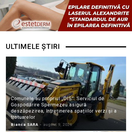
ULTIMELE ȘTIRI
Comunele au propriul „DIS”: Serviciul de
Gospodărire Spermezeu asigură
deszăpezirea, întreținerea spațiilor verzi și a
trotuarelor
Bianca SARA
-
august 9, 2026