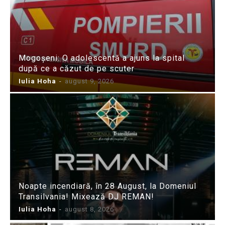
Mogoșeni: O adolescentă a ajuns la spital
după ce a căzut de pe scuter
Iulia Hoha
-
august 9, 2026
Noapte incendiară, în 28 August, la Domeniul
Transilvania! Mixează DJ REMAN!
Iulia Hoha
-
august 8, 2026