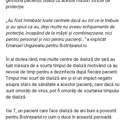
gestiona pacienții, odată cu aceste măsuri stricte de
protecție.
„Au fost întrebate toate centrele dacă au tot ce le trebuie
și au spus ca au, deși multe nu aveau echipamente de
protecție, începând de la măști și combinezoane, nici
pentru personal și nici pentru pacienți…”
a explicat
Emanuel Ungureanu pentru Bistrițeanul.ro.
În al doilea rând, mai multe centre de dializă din țară au
luat măsura de a scurta timpul de dializă motivând că au
nevoie de timp pentru a dezinfecta după fiecare pacient.
Timpul mai scurt de dializă are și el un impact negativ
asupra stării de sănătate a acestor pacienți, care dacă nu
sunt omorâți de virus, pot fi omorâți de scurtarea timpului
de dializă.
Ilie T., un pacient care face dializă de ani buni a povestit
pentru Bistrițeanul.ro cum o duce în această perioadă: