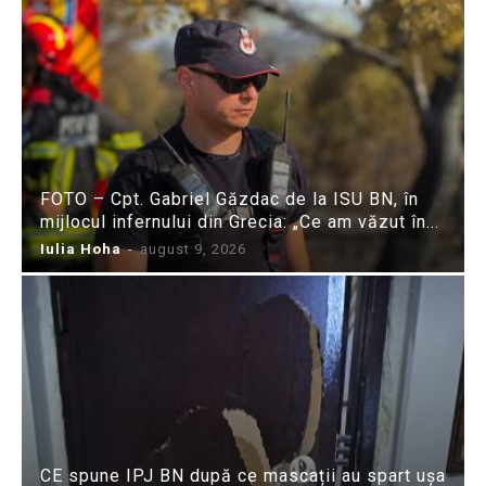
FOTO – Cpt. Gabriel Găzdac de la ISU BN, în
mijlocul infernului din Grecia: „Ce am văzut în...
Iulia Hoha
-
august 9, 2026
CE spune IPJ BN după ce mascații au spart ușa