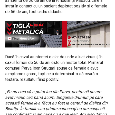
asistentă de 30 de ani de la Ambulanța Năsăud, care a
intrat în contact cu un pacient depistat pozitiv și o femeie
de 56 de ani, fost cadru didactic.
Dacă în cazul asistentei e clar de unde a luat virusul, în
cazul femeii de 56 de ani este un mister total. Primarul
comunei Parva Ioan Strugari spune că femeia a avut
simptome ușoare, fapt ce a determinat-o să ceară o
testare, rezultatul fiind pozitiv.
„Eu nu cred că a putut lua din Parva, pentru că nu am
avut niciun caz până acum. Singurele drumuri pe care
această femeie le-a făcut au fost la centrul de dializă din
Bistrița. În familie sau printre cunoscuți nu are suspecți
sau confirmați și din casă nu a mai ieșit. Am discutat cu