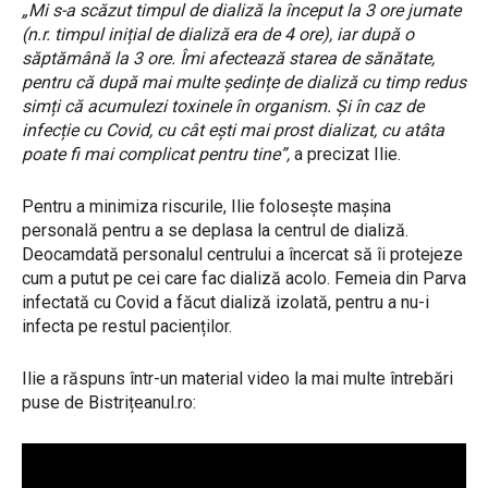
„Mi s-a scăzut timpul de dializă la început la 3 ore jumate
(n.r. timpul inițial de dializă era de 4 ore), iar după o
săptămână la 3 ore. Îmi afectează starea de sănătate,
pentru că după mai multe ședințe de dializă cu timp redus
simți că acumulezi toxinele în organism. Și în caz de
infecție cu Covid, cu cât ești mai prost dializat, cu atâta
poate fi mai complicat pentru tine”,
a precizat Ilie.
Pentru a minimiza riscurile, Ilie folosește mașina
personală pentru a se deplasa la centrul de dializă.
Deocamdată personalul centrului a încercat să îi protejeze
cum a putut pe cei care fac dializă acolo. Femeia din Parva
infectată cu Covid a făcut dializă izolată, pentru a nu-i
infecta pe restul pacienților.
Ilie a răspuns într-un material video la mai multe întrebări
puse de Bistrițeanul.ro: