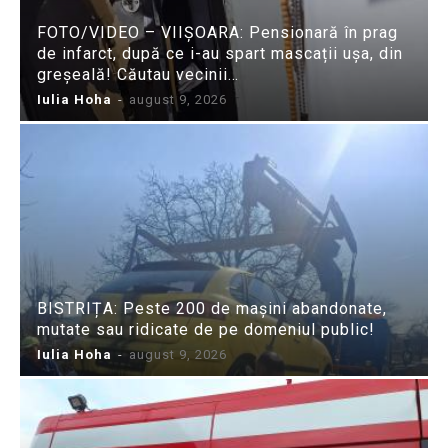
FOTO/VIDEO – VIIȘOARA: Pensionară în prag
de infarct, după ce i-au spart mascații ușa, din
greșeală! Căutau vecinii…
Iulia Hoha
-
august 9, 2026
BISTRIȚA: Peste 200 de mașini abandonate,
mutate sau ridicate de pe domeniul public!
Iulia Hoha
-
august 9, 2026