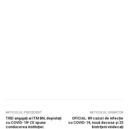
ARTICOLUL PRECEDENT
ARTICOLUL URMĂTOR
TREI angajați ai ITM BN, depistați
OFICIAL: 89 cazuri de infecție
cu COVID-19! CE spune
cu COVID-19, nouă decese și 23
conducerea instituției:
bistrițeni vindecați