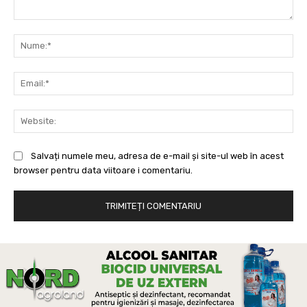
Comentariu:
Nu
Ema
Web
Salvați numele meu, adresa de e-mail și site-ul web în acest
browser pentru data viitoare i comentariu.