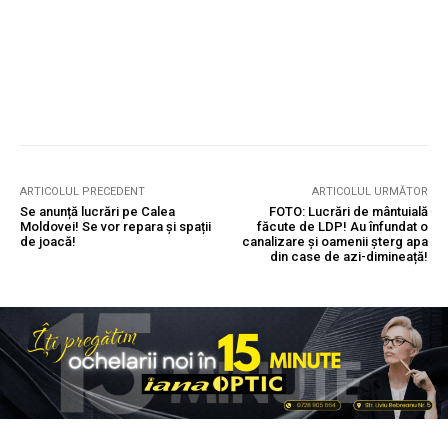
ARTICOLUL PRECEDENT
ARTICOLUL URMĂTOR
Se anunță lucrări pe Calea
FOTO: Lucrări de mântuială
Moldovei! Se vor repara și spații
făcute de LDP! Au înfundat o
de joacă!
canalizare și oamenii șterg apa
din case de azi-dimineață!