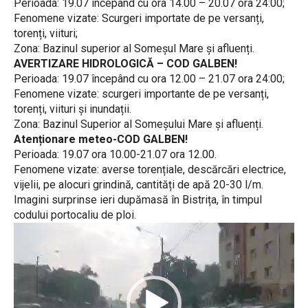
Perioada: 19.07 începând cu ora 14.00 – 20.07 ora 24:00;
Fenomene vizate: Scurgeri importate de pe versanți,
torenți, viituri;
Zona: Bazinul superior al Someșul Mare și afluenți.
AVERTIZARE HIDROLOGICĂ – COD GALBEN!
Perioada: 19.07 începând cu ora 12.00 – 21.07 ora 24:00;
Fenomene vizate: scurgeri importante de pe versanți,
torenți, viituri și inundații.
Zona: Bazinul Superior al Someșului Mare și afluenți.
Atenționare meteo-COD GALBEN!
Perioada: 19.07 ora 10.00-21.07 ora 12.00.
Fenomene vizate: averse torențiale, descărcări electrice,
vijelii, pe alocuri grindină, cantități de apă 20-30 l/m.
Imagini surprinse ieri dupămasă în Bistrița, în timpul
codului portocaliu de ploi.
P
l
a
y
e
r