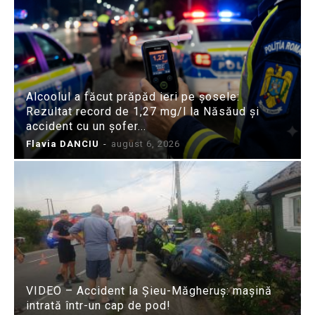
Alcoolul a făcut prăpăd ieri pe șosele:
Rezultat record de 1,27 mg/l la Năsăud și
accident cu un șofer...
Flavia DANCIU
-
august 6, 2026
VIDEO – Accident la Șieu-Măgheruș: mașină
intrată într-un cap de pod!