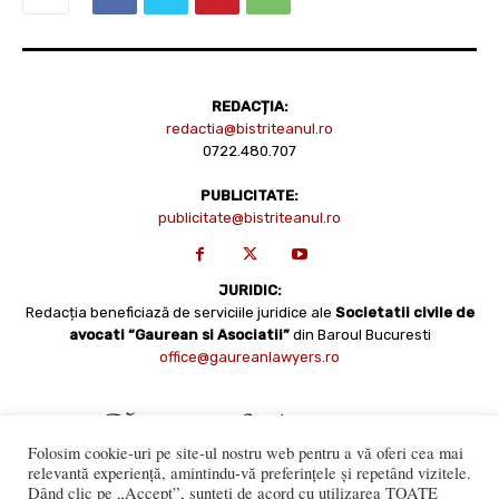
REDACȚIA:
redactia@bistriteanul.ro
0722.480.707
PUBLICITATE:
publicitate@bistriteanul.ro
JURIDIC:
Redacția beneficiază de serviciile juridice ale
Societatii civile de
avocati “Gaurean si Asociatii”
din Baroul Bucuresti
office@gaureanlawyers.ro
Folosim cookie-uri pe site-ul nostru web pentru a vă oferi cea mai
relevantă experiență, amintindu-vă preferințele și repetând vizitele.
Dând clic pe „Accept”, sunteți de acord cu utilizarea TOATE