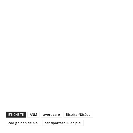
ETICHETE
ANM
avertizare
Bistrița-Năsăud
cod galben de ploi
cor dportocaliu de ploi