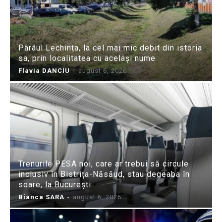
Pârâul Lechința, la cel mai mic debit din istoria
sa, prin localitatea cu același nume
Flavia DANCIU
-
august 6, 2026
Trenurile PESA noi, care ar trebui să circule
inclusiv în Bistrița-Năsăud, stau degeaba în
soare, la București
Bianca SARA
-
august 6, 2026