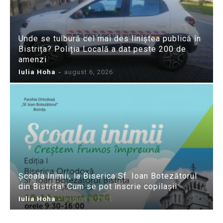
Unde se tulbură cel mai des liniștea publică în
Bistrița? Poliția Locală a dat peste 200 de
amenzi
Iulia Hoha
-
august 6, 2026
Școala Inimii, la Biserica Sf. Ioan Botezătorul
din Bistrița! Cum se pot înscrie copilașii:
Iulia Hoha
-
august 6, 2026