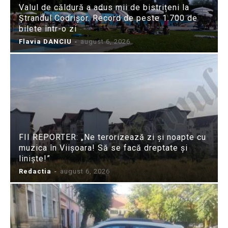
Valul de căldură a adus mii de bistrițeni la
Ștrandul Codrișor. Record de peste 1.700 de
bilete într-o zi
Flavia DANCIU
-
august 6, 2026
FII REPORTER: „Ne terorizează zi și noapte cu
muzica în Viișoara! Să se facă dreptate și
liniște!”
Redactia
-
august 6, 2026