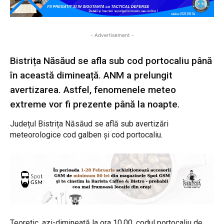
- Advertisement -
Bistrița Năsăud se afla sub cod portocaliu până
în această dimineață. ANM a prelungit
avertizarea. Astfel, fenomenele meteo
extreme vor fi prezente până la noapte.
Județul Bistrița Năsăud se află sub avertizări
meteorologice cod galben și cod portocaliu.
Teoretic, azi-dimineață la ora 10.00, codul portocaliu de