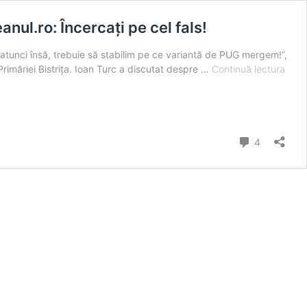
ul.ro: Încercați pe cel fals!
atunci însă, trebuie să stabilim pe ce variantă de PUG mergem!”,
VID
l Primăriei Bistrița. Ioan Turc a discutat despre …
Continuă lectura
–
Turc:
Treb
să
comentarii
ved
4
pe
ce
vari
de
PUG
lucr
Prop
Bistr
Încer
pe
cel