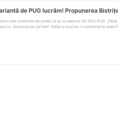
riantă de PUG lucrăm! Propunerea Bistrițean
 cadrul unei conferințe de presă că se va elabora UN NOU PUG. „Până 
nul.ro: „Încercați pe cel fals!” Astăzi a avut loc o conferință la sediu