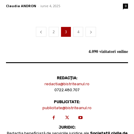
Claudia ANDRON
-
iunie 4, 2025
0
2
3
4
4.090 vizitatori online
REDACȚIA:
redactia@bistriteanul.ro
0722.480.707
PUBLICITATE:
publicitate@bistriteanul.ro
JURIDIC:
Redacția beneficiază de serviciile juridice ale
Societatii civile de