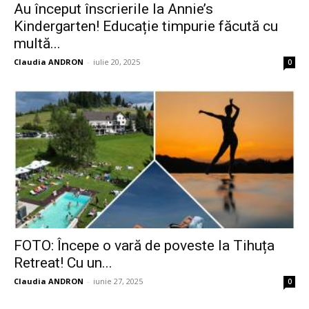
Au început înscrierile la Annie’s
Kindergarten! Educație timpurie făcută cu
multă...
Claudia ANDRON
-
iulie 20, 2025
0
FOTO: Începe o vară de poveste la Tihuța
Retreat! Cu un...
Claudia ANDRON
-
iunie 27, 2025
0