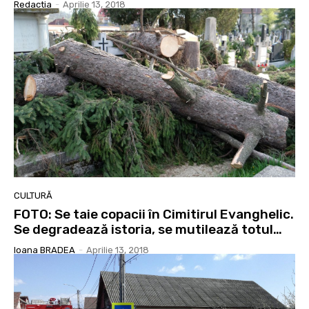
Redactia
-
Aprilie 13, 2018
CULTURĂ
FOTO: Se taie copacii în Cimitirul Evanghelic.
Se degradează istoria, se mutilează totul…
Ioana BRADEA
-
Aprilie 13, 2018