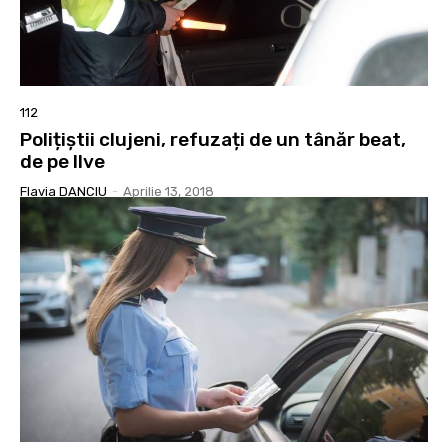
112
Polițiștii clujeni, refuzați de un tânăr beat,
de pe Ilve
Flavia DANCIU
-
Aprilie 13, 2018