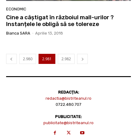
ECONOMIC
Cine a câștigat în războiul mall-urilor ?
Instanțele le obligă să se tolereze
Bianca SARA
-
Aprilie 13, 2018
2.980
2.981
2.982
REDACȚIA:
redactia@bistriteanul.ro
0722.480.707
PUBLICITATE:
publicitate@bistriteanul.ro