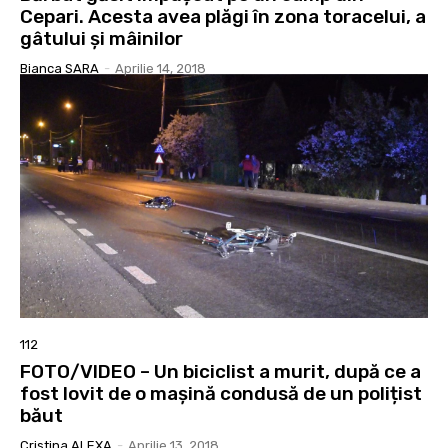
Cepari. Acesta avea plăgi în zona toracelui, a
gâtului și mâinilor
Bianca SARA
-
Aprilie 14, 2018
112
FOTO/VIDEO – Un biciclist a murit, după ce a
fost lovit de o mașină condusă de un polițist
băut
Cristina ALEXA
-
Aprilie 13, 2018