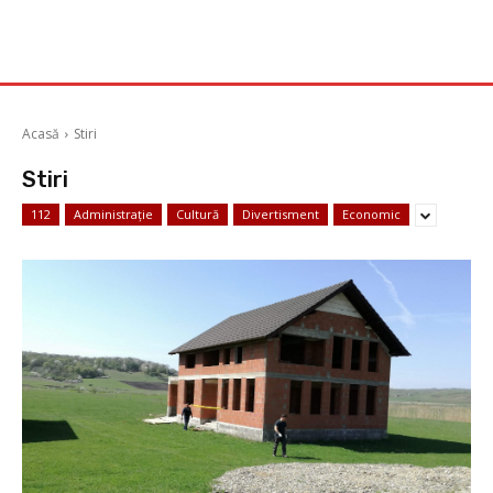
Acasă
Stiri
Stiri
112
Administrație
Cultură
Divertisment
Economic