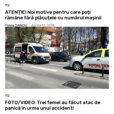
112
ATENȚIE! Noi motive pentru care poți
rămâne fără plăcuțele cu numărul mașinii
Flavia DANCIU
-
Aprilie 13, 2018
112
FOTO/VIDEO: Trei femei au făcut atac de
panică în urma unui accident!