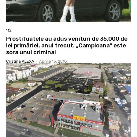
112
Prostituatele au adus venituri de 35.000 de
lei primăriei, anul trecut. „Campioana” este
sora unui criminal
Cristina ALEXA
-
Aprilie 13, 2018