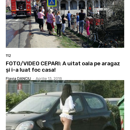
112
FOTO/VIDEO CEPARI: A uitat oala pe aragaz
și i-a luat foc casa!
Flavia DANCIU
-
Aprilie 13, 2018