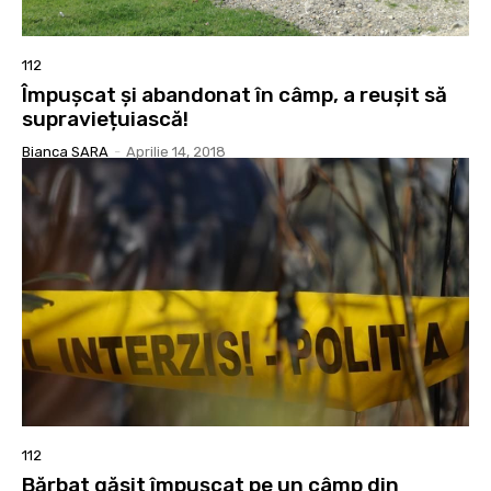
112
Împușcat și abandonat în câmp, a reușit să
supraviețuiască!
Bianca SARA
-
Aprilie 14, 2018
112
Bărbat găsit împușcat pe un câmp din