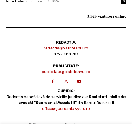
Iulia Hoha
-
octombrie 10, 2024
0
3.323 vizitatori online
REDACȚIA:
redactia@bistriteanul.ro
0722.480.707
PUBLICITATE:
publicitate@bistriteanul.ro
JURIDIC:
Redacția beneficiază de serviciile juridice ale
Societatii civile de
avocati “Gaurean si Asociatii”
din Baroul Bucuresti
office@gaureanlawyers.ro