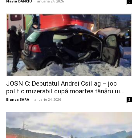
Flavia DANCIU
-
ianuarie 24, 2026
0
JOSNIC: Deputatul Andrei Csillag – joc
politic mizerabil după moartea tânărului...
Bianca SARA
-
ianuarie 24, 2026
3