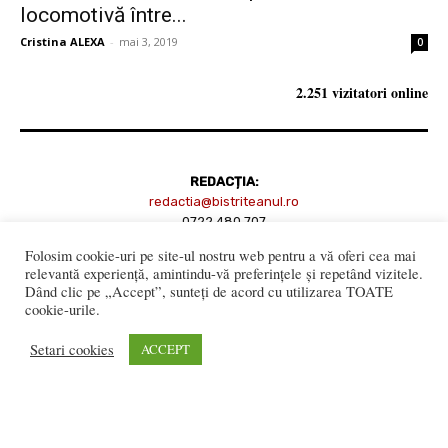
locomotivă între...
Cristina ALEXA
-
mai 3, 2019
0
2.251 vizitatori online
REDACȚIA:
redactia@bistriteanul.ro
0722.480.707
Folosim cookie-uri pe site-ul nostru web pentru a vă oferi cea mai
PUBLICITATE:
relevantă experiență, amintindu-vă preferințele și repetând vizitele.
publicitate@bistriteanul.ro
Dând clic pe „Accept”, sunteți de acord cu utilizarea TOATE
cookie-urile.
JURIDIC:
Setari cookies
ACCEPT
Redacția beneficiază de serviciile juridice ale
Societatii civile de
avocati “Gaurean si Asociatii”
din Baroul Bucuresti
office@gaureanlawyers.ro