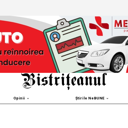
Opinii
Știrile NeBUNE