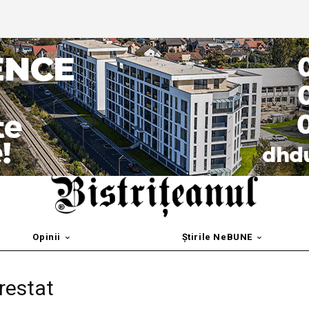
Opinii
Știrile NeBUNE
restat