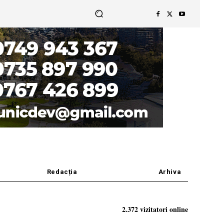
Redacția
Arhiva
2.372 vizitatori online