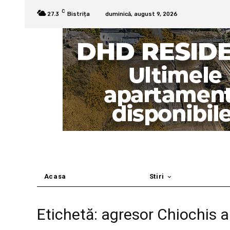
C
27.3
Bistrița
duminică, august 9, 2026
Acasa
Stiri
Etichetă: agresor Chiochis a