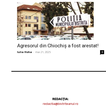
Agresorul din Chiochiș a fost arestat!
Iulia Hoha
-
mai 21, 2025
0
REDACȚIA:
redactia@bistriteanul.ro