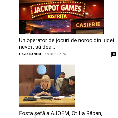
Un operator de jocuri de noroc din județ
nevoit să dea...
Flavia DANCIU
-
aprilie 23, 2026
0
Fosta șefă a AJOFM, Otilia Râpan,