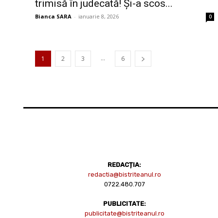
trimisă în judecată! Și-a scos...
Bianca SARA
-
ianuarie 8, 2026
0
...
1
2
3
6
REDACȚIA:
redactia@bistriteanul.ro
0722.480.707
PUBLICITATE:
publicitate@bistriteanul.ro