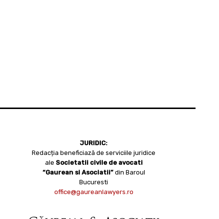
JURIDIC:
Redacția beneficiază de serviciile juridice
ale
Societatii civile de avocati
“Gaurean si Asociatii”
din Baroul
Bucuresti
office@gaureanlawyers.ro