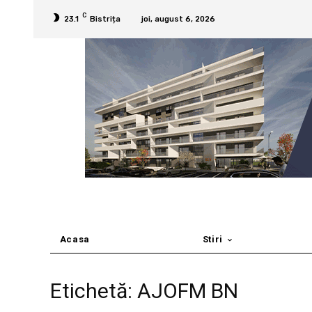
C
23.1
Bistrița
joi, august 6, 2026
Acasa
Stiri
Etichetă: AJOFM BN