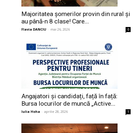
Majoritatea șomerilor provin din rural și
au până-n 8 clase! Care...
Flavia DANCIU
-
mai 26, 2026
0
Angajatori și candidați, față în față:
Bursa locurilor de muncă „Active...
Iulia Hoha
-
aprilie 28, 2026
1