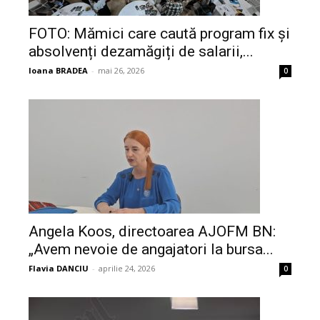
FOTO: Mămici care caută program fix și
absolvenți dezamăgiți de salarii,...
Ioana BRADEA
-
mai 26, 2026
0
Angela Koos, directoarea AJOFM BN:
„Avem nevoie de angajatori la bursa...
Flavia DANCIU
-
aprilie 24, 2026
0