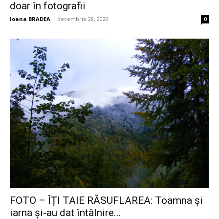
doar în fotografii
Ioana BRADEA
-
decembrie 28, 2020
0
FOTO – ÎȚI TAIE RĂSUFLAREA: Toamna și
iarna și-au dat întâlnire...