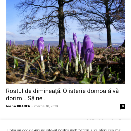
Rostul de dimineață: O isterie domoală vă
dorim… Să ne...
Ioana BRADEA
-
martie 10, 2020
0
2.251 vizitatori online
Folosim cookie-uri pe site-ul nostru web pentru a vă oferi cea mai