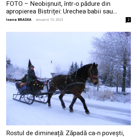
FOTO – Neobișnuit, într-o pădure din
apropierea Bistriței: Urechea babii sau...
Ioana BRADEA
-
ianuarie 13, 2023
2
Rostul de dimineață: Zăpadă ca-n povești,