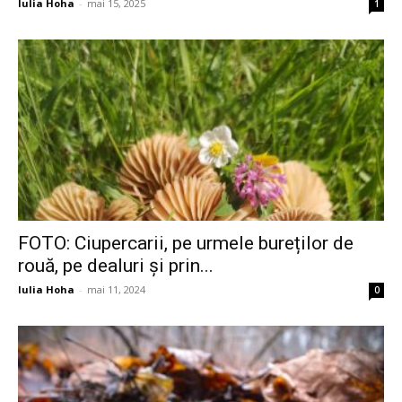
Iulia Hoha
-
mai 15, 2025
1
FOTO: Ciupercarii, pe urmele bureților de
rouă, pe dealuri și prin...
Iulia Hoha
-
mai 11, 2024
0