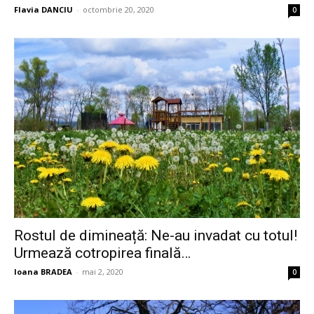
Flavia DANCIU
-
octombrie 20, 2020
0
Rostul de dimineață: Ne-au invadat cu totul!
Urmează cotropirea finală…
Ioana BRADEA
-
mai 2, 2020
0