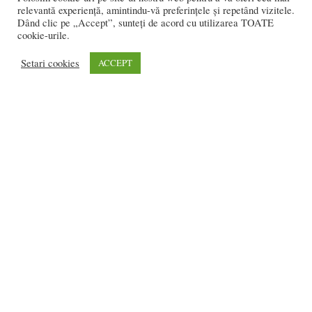
relevantă experiență, amintindu-vă preferințele și repetând vizitele.
Dând clic pe „Accept”, sunteți de acord cu utilizarea TOATE
cookie-urile.
REDACȚIA:
redactia@bistriteanul.ro
Setari cookies
ACCEPT
0722.480.707
PUBLICITATE:
publicitate@bistriteanul.ro
JURIDIC:
Redacția beneficiază de serviciile juridice ale
Societatii civile de
avocati “Gaurean si Asociatii”
din Baroul Bucuresti
office@gaureanlawyers.ro
Reproducerea totală sau parțială a materialelor este permisă