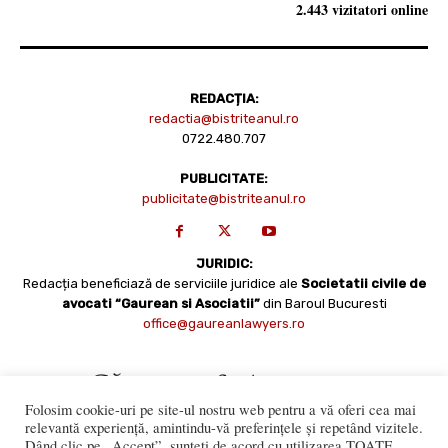
2.443 vizitatori online
REDACȚIA:
redactia@bistriteanul.ro
0722.480.707
PUBLICITATE:
publicitate@bistriteanul.ro
JURIDIC:
Redacția beneficiază de serviciile juridice ale
Societatii civile de
avocati “Gaurean si Asociatii”
din Baroul Bucuresti
office@gaureanlawyers.ro
Folosim cookie-uri pe site-ul nostru web pentru a vă oferi cea mai
relevantă experiență, amintindu-vă preferințele și repetând vizitele.
Dând clic pe „Accept”, sunteți de acord cu utilizarea TOATE