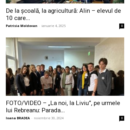
De la școală, la agricultură: Alin – elevul de
10 care...
Patrisia Moldovan
-
ianuarie 4, 2025
0
FOTO/VIDEO – „La noi, la Liviu”, pe urmele
lui Rebreanu: Parada...
Ioana BRADEA
-
noiembrie 30, 2024
0