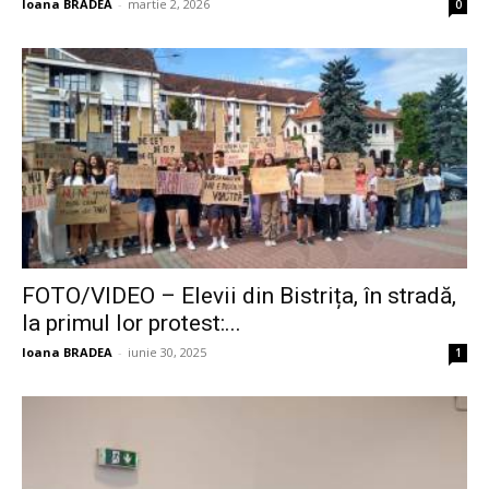
Ioana BRADEA
-
martie 2, 2026
0
FOTO/VIDEO – Elevii din Bistrița, în stradă,
la primul lor protest:...
Ioana BRADEA
-
iunie 30, 2025
1