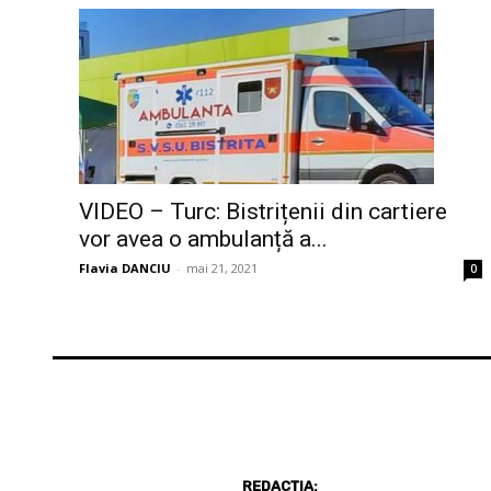
VIDEO – Turc: Bistrițenii din cartiere
vor avea o ambulanță a...
Flavia DANCIU
-
mai 21, 2021
0
REDACȚIA: