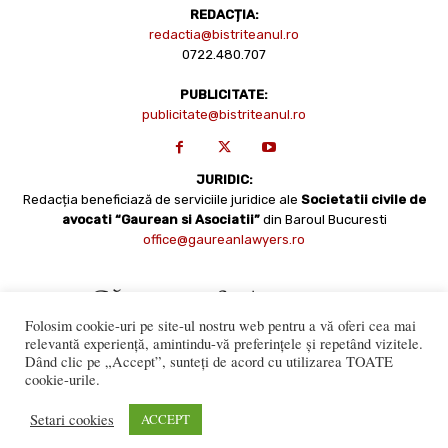
REDACȚIA:
redactia@bistriteanul.ro
0722.480.707
PUBLICITATE:
publicitate@bistriteanul.ro
JURIDIC:
Redacția beneficiază de serviciile juridice ale
Societatii civile de
avocati “Gaurean si Asociatii”
din Baroul Bucuresti
office@gaureanlawyers.ro
Folosim cookie-uri pe site-ul nostru web pentru a vă oferi cea mai
relevantă experiență, amintindu-vă preferințele și repetând vizitele.
Dând clic pe „Accept”, sunteți de acord cu utilizarea TOATE
cookie-urile.
Reproducerea totală sau parțială a materialelor este permisă
numai cu acordul expres al Bistriteanul.Ro. © Copyright 2008 -
Setari cookies
ACCEPT
2021 Bistrițeanul.ro
Made with ♥ by
201.ro